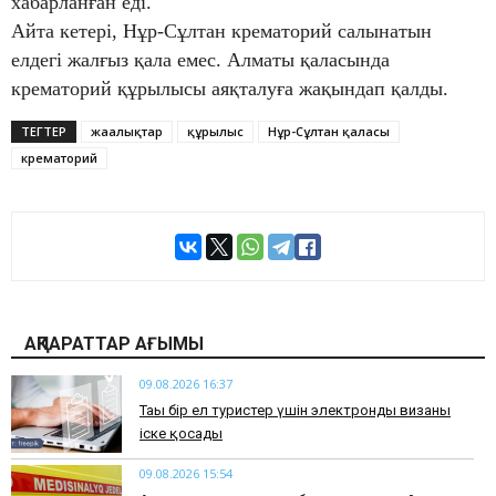
хабарланған еді.
Айта кетері, Нұр-Сұлтан крематорий салынатын
елдегі жалғыз қала емес. Алматы қаласында
крематорий құрылысы аяқталуға жақындап қалды.
ТЕГТЕР
жаңалықтар
құрылыс
Нұр-Сұлтан қаласы
крематорий
АҚПАРАТТАР АҒЫМЫ
09.08.2026 16:37
Тағы бір ел туристер үшін электронды визаны
іске қосады
09.08.2026 15:54