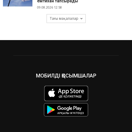
емтихан тапсырады
09.08.2026 12:58
Тағы мақалалар
МОБИЛДІ ҚОСЫМШАЛАР