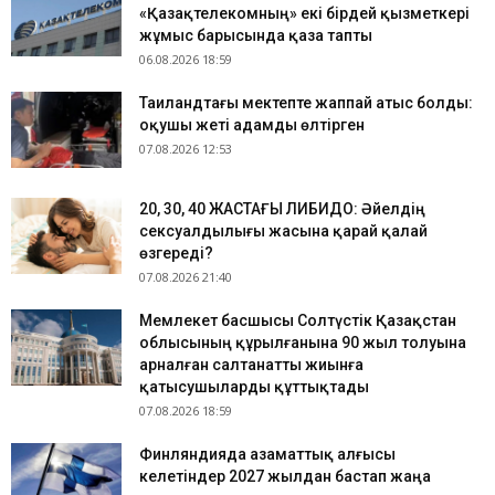
«Қазақтелекомның» екі бірдей қызметкері
жұмыс барысында қаза тапты
06.08.2026 18:59
Таиландтағы мектепте жаппай атыс болды:
оқушы жеті адамды өлтірген
07.08.2026 12:53
​20, 30, 40 ЖАСТАҒЫ ЛИБИДО: Әйелдің
сексуалдылығы жасына қарай қалай
өзгереді?
07.08.2026 21:40
Мемлекет басшысы Солтүстік Қазақстан
облысының құрылғанына 90 жыл толуына
арналған салтанатты жиынға
қатысушыларды құттықтады
07.08.2026 18:59
Финляндияда азаматтық алғысы
келетіндер 2027 жылдан бастап жаңа