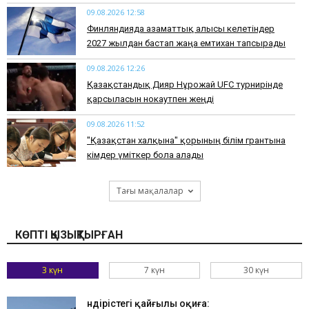
09.08.2026 12:58
Финляндияда азаматтық алғысы келетіндер
2027 жылдан бастап жаңа емтихан тапсырады
09.08.2026 12:26
Қазақстандық Дияр Нұрғожай UFC турнирінде
қарсыласын нокаутпен жеңді
09.08.2026 11:52
"Қазақстан халқына" қорының білім грантына
кімдер үміткер бола алады
Тағы мақалалар
КӨПТІ ҚЫЗЫҚТЫРҒАН
3 күн
7 күн
30 күн
Өндірістегі қайғылы оқиға: