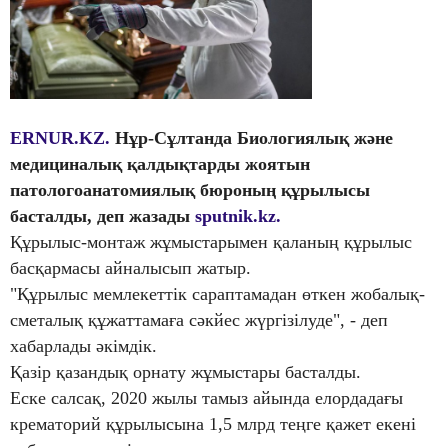
ERNUR.KZ.
Нұр-Сұлтанда Биологиялық және
медициналық қалдықтарды жоятын
патологоанатомиялық бюроның құрылысы
басталды, деп жазады
sputnik.kz.
Құрылыс-монтаж жұмыстарымен қаланың құрылыс
басқармасы айналысып жатыр.
"Құрылыс мемлекеттік сараптамадан өткен жобалық-
сметалық құжаттамаға сәкйес жүргізілуде", - деп
хабарлады әкімдік.
Қазір қазандық орнату жұмыстары басталды.
Еске салсақ, 2020 жылы тамыз айында елордадағы
крематорий құрылысына 1,5 млрд теңге қажет екені