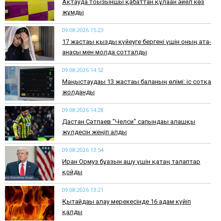
Ақтауда тоғызыншы қабаттан құлаған әйел көз
жұмды
09.08.2026 15:23
17 жастағы қызды күйеуге бергені үшін оның ата-
анасы мен молда сотталды
09.08.2026 14:52
Маңғыстаудағы 13 жастағы баланың өлімі: іс сотқа
жолданды
09.08.2026 14:28
Дастан Сәтпаев "Челси" сапындағы алғашқы
жүлдесін жеңіп алды
09.08.2026 13:54
Иран Ормуз бұғазын ашу үшін қатаң талаптар
қойды
09.08.2026 13:21
Қытайдағы алау мерекесінде 16 адам күйіп
қалды