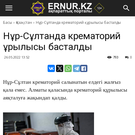
Басы
Қазақстан
Нұр-Сұлтанда крематорий құрылысы басталды
Нұр-Сұлтанда крематорий
құрылысы басталды
26.05.2022 13:52
793
0
Нұр-Сұлтан крематорий салынатын елдегі жалғыз
қала емес. Алматы қаласында крематорий құрылысы
аяқталуға жақындап қалды.