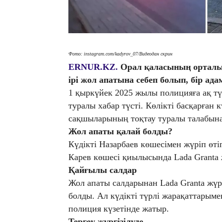
Фото: instagram.com/kadyrov_07/Видеодан скрин
ERNUR.KZ.
Орал қаласының орталығ
ірі жол апатына себеп болып, бір ад
1 қыркүйек 2025 жылы полицияға ақ түс
туралы хабар түсті. Көлікті басқарған 
сақшыларының тоқтау туралы талабына
Жол апаты қалай болды?
Күдікті Назарбаев көшесімен жүріп өт
Карев көшесі қиылысында Lada Granta 
Қайғылы салдар
Жол апаты салдарынан Lada Granta жүр
болды. Ал күдікті түрлі жарақаттарыме
полиция күзетінде жатыр.
Тергеу жүргізілуде