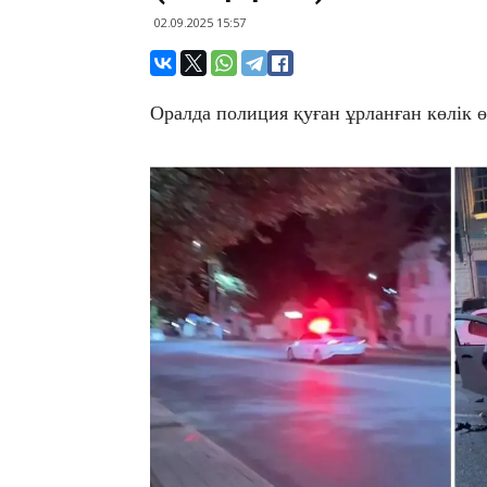
02.09.2025 15:57
Оралда полиция қуған ұрланған көлік ө