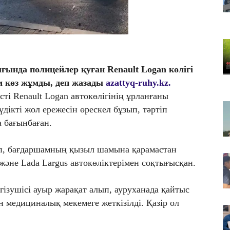
Қа
че
07
Ас
т
ында полицейлер қуған Renault Logan көлігі
07
ам көз жұмды, деп жазады
azattyq-ruhy.kz.
​Т
жо
ті Renault Logan автокөлігінің ұрланғаны
күдікті жол ережесін өрескел бұзып, тәртіп
 бағынбаған.
іп, бағдаршамның қызыл шамына қарамастан
және Lada Largus автокөліктерімен соқтығысқан.
гізушісі ауыр жарақат алып, ауруханада қайтыс
н медициналық мекемеге жеткізілді. Қазір ол