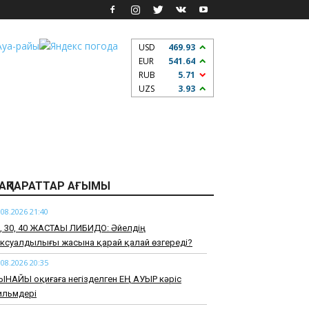
USD
469.93
EUR
541.64
RUB
5.71
UZS
3.93
АҚПАРАТТАР АҒЫМЫ
.08.2026 21:40
0, 30, 40 ЖАСТАҒЫ ЛИБИДО: Әйелдің
ксуалдылығы жасына қарай қалай өзгереді?
.08.2026 20:35
ЫНАЙЫ оқиғаға негізделген ЕҢ АУЫР кәріс
ильмдері