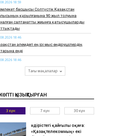
.08.2026 18:59
емлекет басшысы Солтүстік Қазақстан
блысының құрылғанына 90 жыл толуына
рналған салтанатты жиынға қатысушыларды
ұттықтады
.08.2026 18:46
зақстан әлемдегі ең ірі мыс өндірушілердің
тарына енді
.08.2026 18:46
арқұм Нұрай Серікбайдың туыстары
Тағы мақалалар
йыпталушыдан 10 миллиард теңге моральдық
емақы талап етті
.08.2026 18:33
КӨПТІ ҚЫЗЫҚТЫРҒАН
узАРТ» тобының әншісі Кенжебек Жанәбілов
нсақтау бөліміне түсті
3 күн
7 күн
30 күн
.08.2026 18:20
тайдан 2,7 млрд теңгенің тауарын заңсыз
елгендер әшкереленді
Өндірістегі қайғылы оқиға:
«Қазақтелекомның» екі
.08.2026 18:07