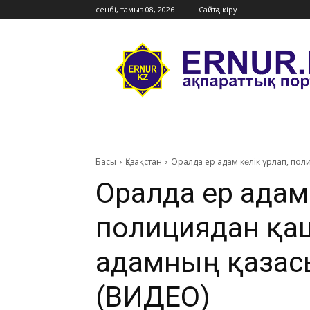
сенбі, тамыз 08, 2026
Сайтқа кіру
Ernur
Press
Басы
Қазақстан
Оралда ер адам көлік ұрлап, по
Оралда ер адам 
полициядан қа
адамның қазасы
(ВИДЕО)