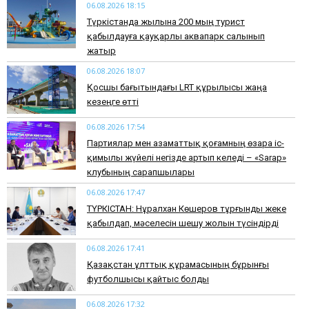
06.08.2026 18:15
Түркістанда жылына 200 мың турист
қабылдауға қауқарлы аквапарк салынып
жатыр
06.08.2026 18:07
Қосшы бағытындағы LRT құрылысы жаңа
кезеңге өтті
06.08.2026 17:54
Партиялар мен азаматтық қоғамның өзара іс-
қимылы жүйелі негізде артып келеді – «Sarap»
клубының сарапшылары
06.08.2026 17:47
ТҮРКІСТАН: Нұралхан Көшеров тұрғынды жеке
қабылдап, мәселесін шешу жолын түсіндірді
06.08.2026 17:41
Қазақстан ұлттық құрамасының бұрынғы
футболшысы қайтыс болды
06.08.2026 17:32