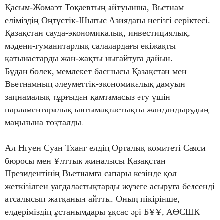
Қасым-Жомарт Тоқаевтың айтуынша, Вьетнам –
еліміздің Оңтүстік-Шығыс Азиядағы негізгі серіктесі.
Қазақстан сауда-экономикалық, инвестициялық,
мәдени-гуманитарлық салалардағы екіжақты
қатынастарды жан-жақты нығайтуға дайын.
Бұдан бөлек, мемлекет басшысы Қазақстан мен
Вьетнамның әлеуметтік-экономикалық дамуын
заңнамалық тұрғыдан қамтамасыз ету үшін
парламентаралық ынтымақтастықты жандандырудың
маңызына тоқталды.
Ал Нгуен Суан Тханг елдің Орталық комитеті Саяси
бюросы мен Ұлттық жиналысы Қазақстан
Президентінің Вьетнамға сапары кезінде қол
жеткізілген уағдаластықтарды жүзеге асыруға белсенді
атсалысып жатқанын айтты. Оның пікірінше,
елдеріміздің ұстанымдары ұқсас әрі БҰҰ, АӨСШК