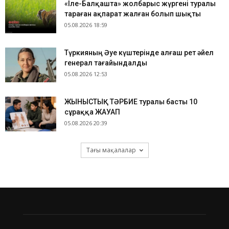
«Іле-Балқашта» жолбарыс жүргені туралы
тараған ақпарат жалған болып шықты
05.08.2026 18:59
Түркияның Әуе күштерінде алғаш рет әйел
генерал тағайындалды
05.08.2026 12:53
ЖЫНЫСТЫҚ ТӘРБИЕ туралы басты 10
сұраққа ЖАУАП
05.08.2026 20:39
Тағы мақалалар