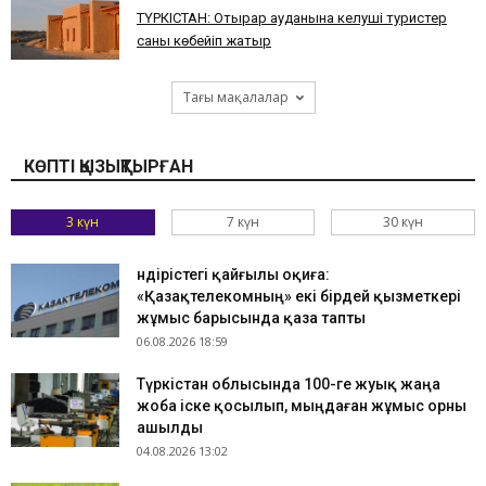
ТҮРКІСТАН: Отырар ауданына келуші туристер
саны көбейіп жатыр
Тағы мақалалар
КӨПТІ ҚЫЗЫҚТЫРҒАН
3 күн
7 күн
30 күн
Өндірістегі қайғылы оқиға:
«Қазақтелекомның» екі бірдей қызметкері
жұмыс барысында қаза тапты
06.08.2026 18:59
Түркістан облысында 100-ге жуық жаңа
жоба іске қосылып, мыңдаған жұмыс орны
ашылды
04.08.2026 13:02