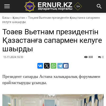
Басы
Қазақстан
Тоқаев Вьетнам президентін Қазақстанға сапармен
келуге шақырды
Тоқаев Вьетнам президентін
Қазақстанға сапармен келуге
шақырды
15.11.2024 16:10
808
0
Президент сапарды Астана халықаралық форумымен
орайластыруды ұсынды.