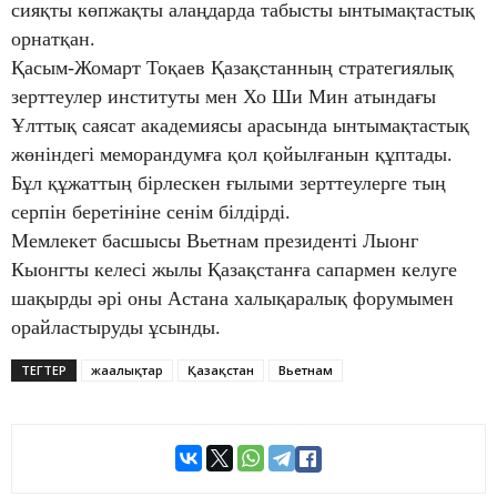
сияқты көпжақты алаңдарда табысты ынтымақтастық
орнатқан.
Қасым-Жомарт Тоқаев Қазақстанның стратегиялық
зерттеулер институты мен Хо Ши Мин атындағы
Ұлттық саясат академиясы арасында ынтымақтастық
жөніндегі меморандумға қол қойылғанын құптады.
Бұл құжаттың бірлескен ғылыми зерттеулерге тың
серпін беретініне сенім білдірді.
Мемлекет басшысы Вьетнам президенті Лыонг
Кыонгты келесі жылы Қазақстанға сапармен келуге
шақырды әрі оны Астана халықаралық форумымен
орайластыруды ұсынды.
ТЕГТЕР
жаңалықтар
Қазақстан
Вьетнам