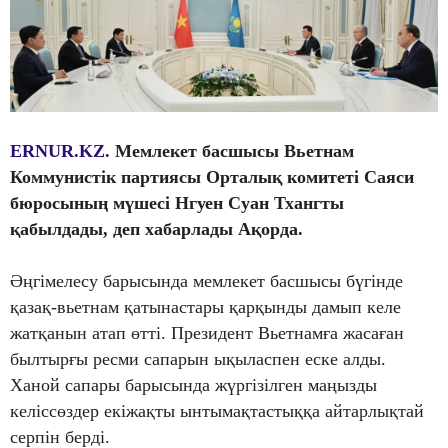
ERNUR.KZ.
Мемлекет басшысы Вьетнам
Коммунистік партиясы Орталық комитеті Саяси
бюросының мүшесі Нгуен Суан Тхангты
қабылдады, деп хабарлады Ақорда.
Әңгімелесу барысында мемлекет басшысы бүгінде
қазақ-вьетнам қатынастары қарқынды дамып келе
жатқанын атап өтті. Президент Вьетнамға жасаған
былтырғы ресми сапарын ықыласпен еске алды.
Ханой сапары барысында жүргізілген маңызды
келіссөздер екіжақты ынтымақтастыққа айтарлықтай
серпін берді.