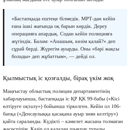
«Бастапқыда ештеңе білмедік. МРТ-дан кейін
ғана ішкі жағында оқ барын көрдік. Дереу
операцияға апардық. Содан кейін полицияға
жүгіндік. Балам: «Анашым, көзім қалай?» деп
сұрай берді. Жүрегім ауырды. Оны «бәрі жақсы
болады» деп жұбаттым», — дейді ол.
Қылмыстық іс қозғалды, бірақ үкім жоқ
Маңғыстау облыстық полиция департаментінің
хабарлауынша, бастапқыда іс ҚР ҚК 99-бабы («Кісі
өлтіруге оқталу») бойынша тіркелген. Кейін ол 106-
бапқа («Денсаулыққа қасақана ауыр зиян келтіру»)
қайта сараланды. Күдікті – кәмелет жасына толмаған
жасөспірім. Қазір ол қаладан шықпау туралы