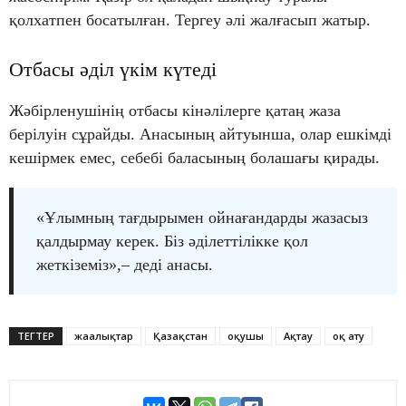
қолхатпен босатылған. Тергеу әлі жалғасып жатыр.
Отбасы әділ үкім күтеді
Жәбірленушінің отбасы кінәлілерге қатаң жаза
берілуін сұрайды. Анасының айтуынша, олар ешкімді
кешірмек емес, себебі баласының болашағы қирады.
«Ұлымның тағдырымен ойнағандарды жазасыз
қалдырмау керек. Біз әділеттілікке қол
жеткіземіз»,– деді анасы.
ТЕГТЕР
жаңалықтар
Қазақстан
оқушы
Ақтау
оқ ату