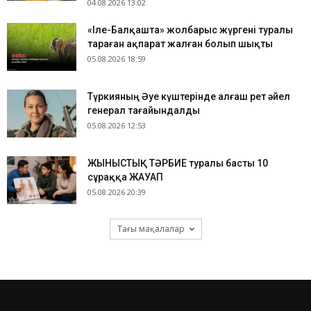
04.08.2026 13:02
«Іле-Балқашта» жолбарыс жүргені туралы
тараған ақпарат жалған болып шықты
05.08.2026 18:59
Түркияның Әуе күштерінде алғаш рет әйел
генерал тағайындалды
05.08.2026 12:53
ЖЫНЫСТЫҚ ТӘРБИЕ туралы басты 10
сұраққа ЖАУАП
05.08.2026 20:39
Тағы мақалалар