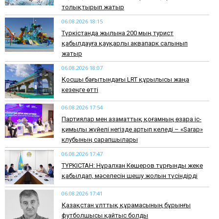
толықтырып жатыр
06.08.2026 18:15
Түркістанда жылына 200 мың турист
қабылдауға қауқарлы аквапарк салынып
жатыр
06.08.2026 18:07
Қосшы бағытындағы LRT құрылысы жаңа
кезеңге өтті
06.08.2026 17:54
Партиялар мен азаматтық қоғамның өзара іс-
қимылы жүйелі негізде артып келеді – «Sarap»
клубының сарапшылары
06.08.2026 17:47
ТҮРКІСТАН: Нұралхан Көшеров тұрғынды жеке
қабылдап, мәселесін шешу жолын түсіндірді
06.08.2026 17:41
Қазақстан ұлттық құрамасының бұрынғы
футболшысы қайтыс болды