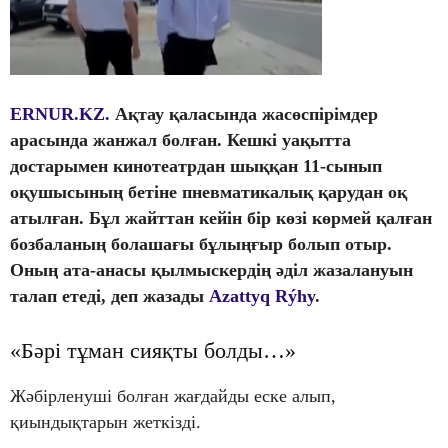
ERNUR.KZ.
Ақтау қаласында жасөспірімдер
арасында жанжал болған. Кешкі уақытта
достарымен кинотеатрдан шыққан 11-сынып
оқушысының бетіне пневматикалық қарудан оқ
атылған. Бұл жайттан кейін бір көзі көрмей қалған
бозбаланың болашағы бұлыңғыр болып отыр.
Оның ата-анасы қылмыскердің әділ жазалануын
талап етеді, деп жазады
Azattyq Rýhy
.
«Бәрі тұман сияқты болды…»
Жәбірленуші болған жағдайды еске алып,
қиындықтарын жеткізді.