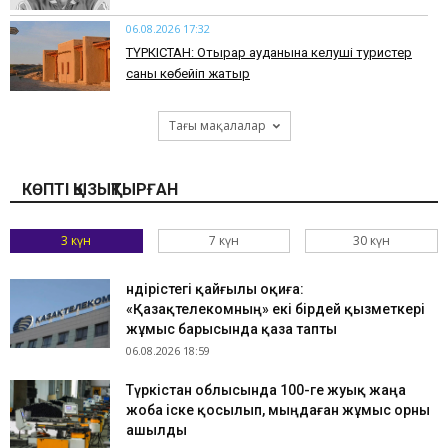
06.08.2026 17:32
ТҮРКІСТАН: Отырар ауданына келуші туристер
саны көбейіп жатыр
Тағы мақалалар
КӨПТІ ҚЫЗЫҚТЫРҒАН
3 күн
7 күн
30 күн
Өндірістегі қайғылы оқиға:
«Қазақтелекомның» екі бірдей қызметкері
жұмыс барысында қаза тапты
06.08.2026 18:59
Түркістан облысында 100-ге жуық жаңа
жоба іске қосылып, мыңдаған жұмыс орны
ашылды