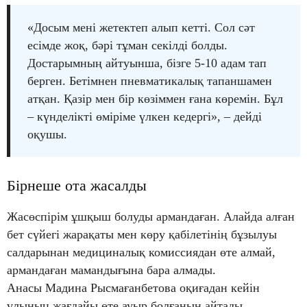
«Досым мені жетектеп алып кетті. Сол сәт
есімде жоқ, бәрі тұман секілді болды.
Достарымның айтуынша, бізге 5-10 адам тап
берген. Бетімнен пневматикалық тапаншамен
атқан. Қазір мен бір көзіммен ғана көремін. Бұл
– күнделікті өміріме үлкен кедергі», – дейді
оқушы.
Бірнеше ота жасалды
Жасөспірім ұшқыш болуды армандаған. Алайда алған
бет сүйегі жарақаты мен көру қабілетінің бұзылуы
салдарынан медициналық комиссиядан өте алмай,
армандаған мамандығына бара алмады.
Анасы Мадина Рысмағанбетова оқиғадан кейін
ұлының жағдайы өте ауыр болғанын айтады.