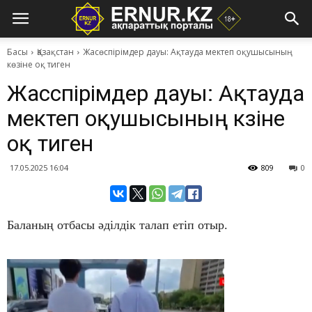
Басы
Қазақстан
Жасөспірімдер дауы: Ақтауда мектеп оқушысының
көзіне оқ тиген
Жасөспірімдер дауы: Ақтауда
мектеп оқушысының көзіне
оқ тиген
17.05.2025 16:04
809
0
Баланың отбасы әділдік талап етіп отыр.