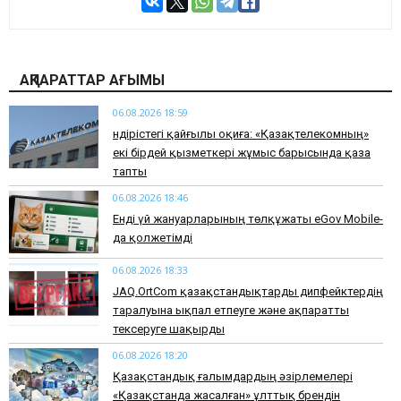
АҚПАРАТТАР АҒЫМЫ
06.08.2026 18:59
Өндірістегі қайғылы оқиға: «Қазақтелекомның»
екі бірдей қызметкері жұмыс барысында қаза
тапты
06.08.2026 18:46
Енді үй жануарларының төлқұжаты eGov Mobile-
да қолжетімді
06.08.2026 18:33
JAQ.OrtCom қазақстандықтарды дипфейктердің
таралуына ықпал етпеуге және ақпаратты
тексеруге шақырды
06.08.2026 18:20
Қазақстандық ғалымдардың әзірлемелері
«Қазақстанда жасалған» ұлттық брендін