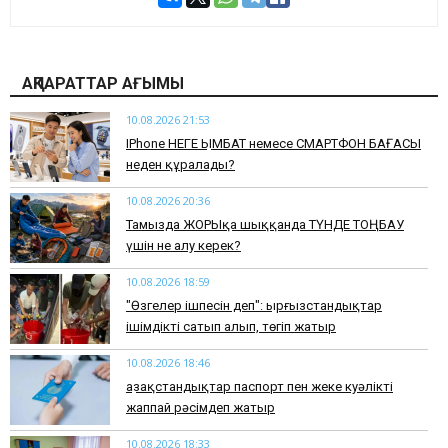
АҚПАРАТТАР АҒЫМЫ
10.08.2026 21:53
IPhone НЕГЕ ҚЫМБАТ немесе СМАРТФОН БАҒАСЫ
неден құралады?
10.08.2026 20:36
​Тамызда ЖОРЫҚқа шыққанда ТҮНДЕ ТОҢБАУ
үшін не алу керек?
10.08.2026 18:59
"Өзгелер ішпесін деп": Қырғызстандықтар
ішімдікті сатып алып, төгіп жатыр
10.08.2026 18:46
Қазақстандықтар паспорт пен жеке куәлікті
жаппай рәсімдеп жатыр
10.08.2026 18:33