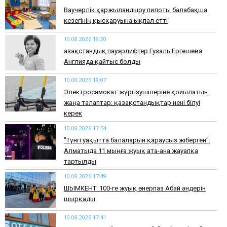
Ваучерлік қаржыландыру пилоты балабақша
кезегінің қысқаруына ықпал етті
10.08.2026 18:20
Қазақстандық пауэрлифтер Гузаль Ергешева
Англияда қайтыс болды
10.08.2026 18:07
Электросамокат жүргізушілеріне қойылатын
жаңа талаптар: қазақстандықтар нені білуі
керек
10.08.2026 17:54
"Түнгі уақытта балаларын қараусыз жіберген":
Алматыда 11 мыңға жуық ата-ана жауапқа
тартылды
10.08.2026 17:49
ШЫМКЕНТ: 100-ге жуық өнерпаз Абай әндерін
шырқады
10.08.2026 17:41