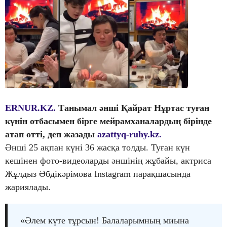
ERNUR.KZ.
Танымал әнші Қайрат Нұртас туған
күнін отбасымен бірге мейрамханалардың бірінде
атап өтті, деп жазады
azattyq-ruhy.kz.
Әнші 25 ақпан күні 36 жасқа толды. Туған күн
кешінен фото-видеоларды әншінің жұбайы, актриса
Жұлдыз Әбдікәрімова Instagram парақшасында
жариялады.
«Әлем күте тұрсын! Балаларымның миына