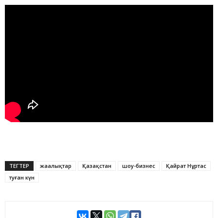
ТЕГТЕР
жаңалықтар
Қазақстан
шоу-бизнес
Қайрат Нұртас
туған күн