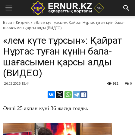
Басы
Күнделік
«Әлем күте тұрсын»: Қайрат Нұртас туған күнін бала-
шағасымен қарсы алды (ВИДЕО)
«Әлем күте тұрсын»: Қайрат
Нұртас туған күнін бала-
шағасымен қарсы алды
(ВИДЕО)
26.02.2025 15:44
992
0
​Әнші 25 ақпан күні 36 жасқа толды.