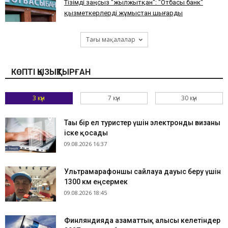
Тізімді заңсыз "жылжытқан": "Отбасы банк"
қызметкерлерді жұмыстан шығарды
Тағы мақалалар
КӨПТІ ҚЫЗЫҚТЫРҒАН
3 күн
7 күн
30 күн
Тағы бір ел туристер үшін электронды визаны
іске қосады
09.08.2026 16:37
Ультрамарафоншы сайлауға дауыс беру үшін
1300 км еңсермек
09.08.2026 18:45
Финляндияда азаматтық алғысы келетіндер