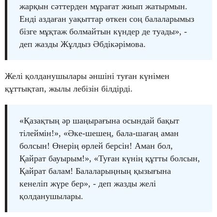
жарқын сәттерден мұрағат жиып жатырмын.
Енді аздаған уақыттар өткен соң балаларымыз
бізге мұқтаж болмайтын күндер де туады», -
деп жазды Жұлдыз Әбдікәрімова.
Желі қолданушылары әншіні туған күнімен
құттықтап, жылы лебізін білдірді.
«Қазақтың әр шаңырағына осындай бақыт
тілеймін!», «Әке-шешең, бала-шағаң аман
болсын! Өнерің өрлей берсін! Аман бол,
Қайрат бауырым!», «Туған күнің құтты болсын,
Қайрат балам! Балаларыңның қызығына
кенеліп жүре бер», - деп жазды желі
қолданушылары.