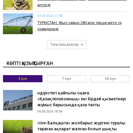
өлтірді
07.08.2026 17:38
ТҮРКІСТАН: Жыл сайын 280 млн текше метр су
үнемделеді
Тағы мақалалар
КӨПТІ ҚЫЗЫҚТЫРҒАН
3 күн
7 күн
30 күн
Өндірістегі қайғылы оқиға:
«Қазақтелекомның» екі бірдей қызметкері
жұмыс барысында қаза тапты
06.08.2026 18:59
«Іле-Балқашта» жолбарыс жүргені туралы
тараған ақпарат жалған болып шықты