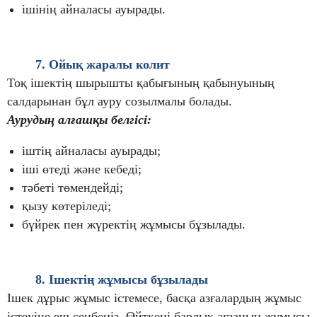
ішінің айналасы ауырады.
7. Ойық жаралы колит
Тоқ ішектің шырышты қабығының қабынуының
салдарынан бұл ауру созылмалы болады.
Аурудың алғашқы белгісі:
іштің айналасы ауырады;
іші өтеді және
кебеді;
тәбеті төмендейді;
қызу көтеріледі;
бүйрек пен жүректің жұмысы бұзылады.
8. Ішектің жұмысы бұзылады
Ішек дұрыс жұмыс істемесе, басқа азғалардың жұмыс
істеуіне еш сенбеңіз. Өйткені барлық ағзаның жұмысы