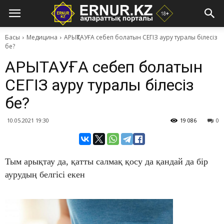
Басы
Медицина
​АРЫҚТАУҒА себеп болатын СЕГІЗ ауру туралы білесіз
бе?
​АРЫҚТАУҒА себеп болатын
СЕГІЗ ауру туралы білесіз
бе?
10.05.2021 19:30
19 086
0
Тым арықтау да, қатты салмақ қосу да қандай да бір
аурудың белгісі екен