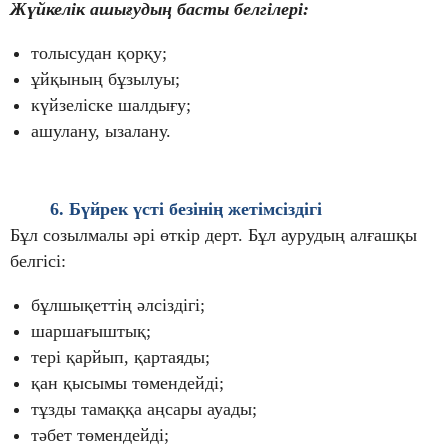
Жүйкелік ашығудың басты белгілері:
толысудан қорқу;
ұйқының бұзылуы;
күйзеліске шалдығу;
ашулану, ызалану.
6. Бүйрек үсті безінің жетімсіздігі
Бұл созылмалы әрі өткір дерт. Бұл аурудың алғашқы
белгісі:
бұлшықеттің әлсіздігі;
шаршағыштық;
тері қарйып, қартаяды;
қан қысымы төмендейді;
тұзды тамаққа аңсары ауады;
тәбет төмендейді;