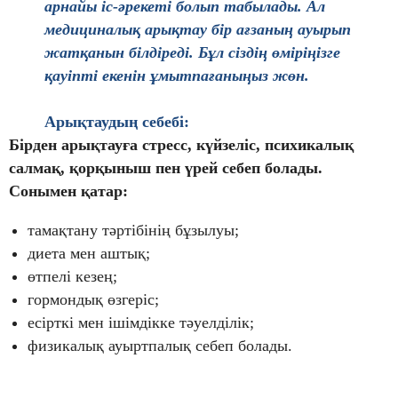
арнайы іс-әрекеті болып табылады. Ал
медициналық арықтау бір ағзаның ауырып
жатқанын білдіреді. Бұл сіздің өміріңізге
қауіпті екенін ұмытпағаныңыз жөн.
Арықтаудың себебі
:
Бірден арықтауға стресс, күйзеліс, психикалық
салмақ, қорқыныш пен үрей себеп болады.
Сонымен қатар:
тамақтану тәртібінің бұзылуы;
диета мен аштық;
өтпелі кезең;
гормондық өзгеріс;
есірткі мен ішімдікке тәуелділік;
физикалық ауыртпалық себеп болады.