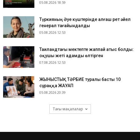
05.08.2026 18:59
Түркияның Әуе күштерінде алғаш рет әйел
генерал тағайындалды
05.08.2026 12:53
Таиландтағы мектепте жаппай атыс болды:
оқушы жеті адамды өлтірген
07.08.2026 12:53
ЖЫНЫСТЫҚ ТӘРБИЕ туралы басты 10
сұраққа ЖАУАП
05.08.2026 20:39
Тағы мақалалар