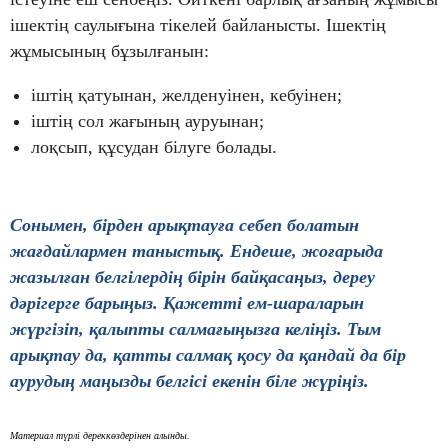
ішектің саулығына тікелей байланысты. Ішектің
жұмысының бұзылғанын:
іштің қатуынан, желденуінен, кебуінен;
іштің сол жағының ауруынан;
лоқсып, құсудан білуге болады.
Сонымен, бірден арықтауға себеп болатын
жағдайлармен таныстық. Ендеше, жоғарыда
жазылған белгілердің бірін байқасаңыз, дереу
дәрігерге барыңыз. Қажетті ем-шараларын
жүргізіп, қалыпты салмағыңызға келіңіз. Тым
арықтау да, қатты салмақ қосу да қандай да бір
аурудың маңызды белгісі екенін біле жүріңіз.
Материал түрлі дереккөздерінен алынды.