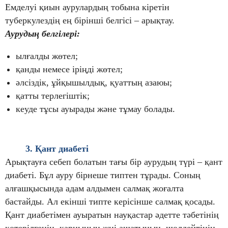
Емделуі қиын аурулардың тобына кіретін
туберкулездің ең бірінші белгісі
–
арықтау.
Аурудың белгілері:
ылғалды жөтел;
қанды немесе іріңді жөтел;
әлсіздік, ұйқышылдық, қуаттың азаюы;
қатты терлегіштік;
кеуде тұсы ауырады және тұмау болады.
3. Қант диабеті
Арықтауға себеп болатын тағы бір аурудың түрі
– қант
диабеті. Бұл ауру бірнеше типтен тұрады. Соның
алғашқысында адам алдымен салмақ жоғалта
бастайды. Ал екінші типте керісінше салмақ қосады.
Қант диабетімен ауыратын науқастар әдетте тәбетінің
көтерілгенін, қарнының жиі ашатынын, шөлдейтінін