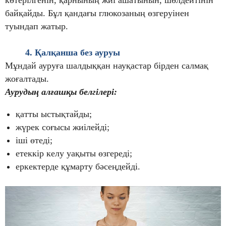
байқайды. Бұл қандағы глюкозаның өзгеруінен
туындап жатыр.
4. Қалқанша без ауруы
Мұндай ауруға шалдыққан науқастар бірден салмақ
жоғалтады.
Аурудың алғашқы белгілері:
қатты ыстықтайды;
жүрек соғысы жиілейді;
іші өтеді;
етеккір келу уақыты өзгереді;
еркектерде құмарту бәсеңдейді.