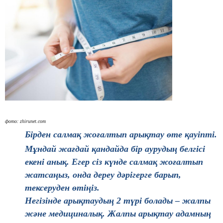
фото:
zhirunet.com
Бірден салмақ жоғалтып арықтау өте қауіпті.
Мұндай жа
ғ
дай қандайда
бір
аурудың белгісі
екені
анық. Егер
сіз
күнде
салмақ жо
ғ
алтып
жатсаңыз, онда
дереу
дәрігерге
барып,
тексеруден өтіңіз.
Негізінде арықтаудың 2 түрі болады – жалпы
және медициналық. Жалпы арықтау адамның