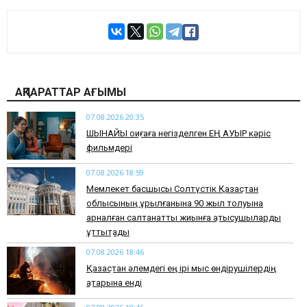
АҚПАРАТТАР АҒЫМЫ
07.08.2026 20:35
​ШЫНАЙЫ оқиғаға негізделген ЕҢ АУЫР кәріс
фильмдері
07.08.2026 18:59
Мемлекет басшысы Солтүстік Қазақстан
облысының құрылғанына 90 жыл толуына
арналған салтанатты жиынға қатысушыларды
құттықтады
07.08.2026 18:46
Қазақстан әлемдегі ең ірі мыс өндірушілердің
қатарына енді