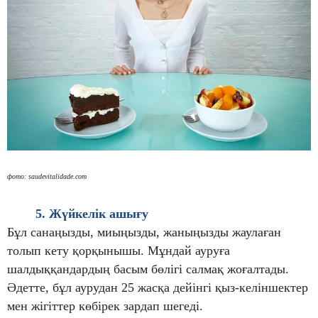
фото: saudevitalidade.com
5. Жүйкелік ашығу
Бұл санаңызды, миыңызды, жаныңызды жаулаған
толып кету қорқынышы. Мұндай ауруға
шалдыққандардың басым бөлігі салмақ жоғалтады.
Әдетте, бұл аурудан 25 жасқа дейінгі қыз-келіншектер
мен жігіттер көбірек зардап шегеді.