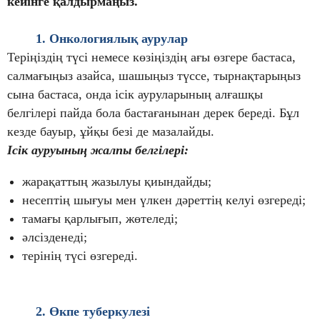
кейінге қалдырмаңыз.
1. Онкологиялық аурулар
Теріңіздің
түсі немесе көзіңіздің ағы өзгере бастаса,
салмағыңыз азайса, шашыңыз түссе, тырнақтарыңыз
сына бастаса, онда ісік ауруларының алғашқы
белгілері пайда бола бастағанынан дерек береді.
Бұл
кезде бауыр, ұйқы безі де мазалайды.
Ісік ауруының жалпы белгілері:
жарақаттың жазылуы қиындайды;
н
есептің шығуы мен үлкен дәреттің келуі өзгереді;
тамағы қарлығып, жөтеледі;
әлсізденеді;
терінің
түсі
өзгереді.
2. Өкпе туберкулезі