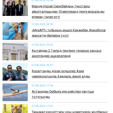
07.08.2026 18:46
Марқұм Нұрай Серікбайдың туыстары
айыпталушыдан 10 миллиард теңге моральдық
өтемақы талап етті
07.08.2026 18:33
«МузАРТ» тобының әншісі Кенжебек Жанәбілов
жансақтау бөліміне түсті
07.08.2026 18:20
Қытайдан 2,7 млрд теңгенің тауарын заңсыз
әкелгендер әшкереленді
07.08.2026 18:07
Қазақстандық ескек есушілер Азия
чемпионатында 4 медаль жеңіп алды
07.08.2026 17:54
Астанадан Омбыға әуе рейстері уақытша
тоқтатылды
07.08.2026 17:41
​Танымал курорттағы қорық қызметкерін жолбарыс