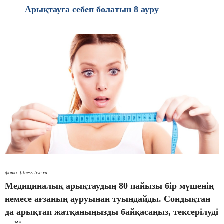
Арықтауға себеп болатын 8
ауру
фото: fitness-live.ru
Медициналық арықтаудың 80 пайызы бір м
үшенің
немесе ағзаның ауруынан туындайды. Сондықтан
да арықтап жатқаныңызды байқасаңыз, тексерілуді