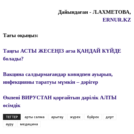
Дайындаған - Л.АХМЕТОВА,
ERNUR.KZ
Тағы оқыңыз:
Таңғы АСТЫ ЖЕСЕҢІЗ ағза ҚАНДАЙ КҮЙДЕ
болады?
Вакцина салдырмағандар ковидпен ауырып,
инфекцияны таратуы мүмкін – дәрігер
Өкпені ВИРУСТАН қорғайтын дәрілік АЛТЫ
өсімдік
ТЕГТЕР
артық салмақ
арықтау
жүрек
бүйрек
дерт
ауру
медицина