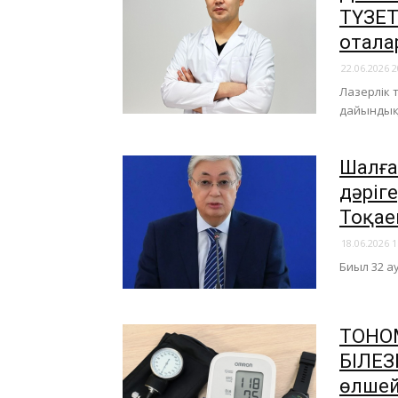
ТҮЗЕТУ
отала
22.06.2026 2
Лазерлік 
дайындық
Шалға
дәріг
Тоқае
18.06.2026 1
Биыл 32 а
​ТОНО
БІЛЕЗ
өлшей