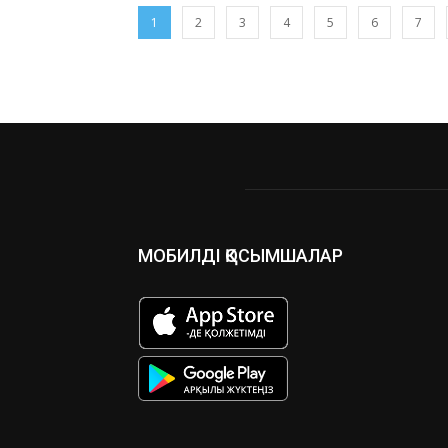
1
2
3
4
5
6
7
МОБИЛДІ ҚОСЫМШАЛАР