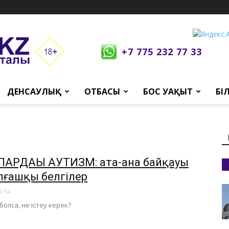
+7 775 232 77 33
ДЕНСАУЛЫҚ
ОТБАСЫ
БОС УАҚЫТ
БІ
ЛАРДАҒЫ АУТИЗМ: ата-ана байқауы
алғашқы белгілер
9:54
 болса, не істеу керек?