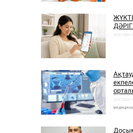
​ЖҮКТ
ДӘРІГ
23.07.2026 1
Ақтау
екпел
ортал
23.07.2026 1
медицинал
​Досы