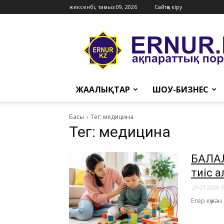
жексенбі, тамыз 09, 2026
Сайтқа кіру
Ernur
Press
ЖАҢАЛЫҚТАР
ШОУ-БИЗНЕС
Басы
Тег: медицина
Тег: медицина
​БАЛА
тиіс 
29.07.2026 1
Егер күмән