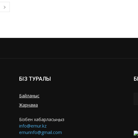
БІЗ ТУРАЛЫ
Б
Байланыс
Жарнама
Бізбен хабарласыңыз
info@ernur.kz
ernurinfo@gmail.com