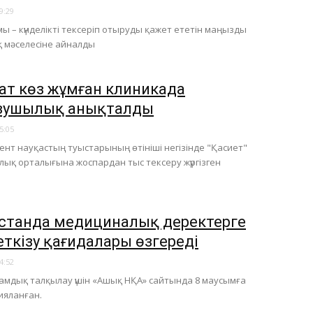
9:29
ы – күнделікті тексеріп отыруды қажет ететін маңызды
 мәселесіне айналды
ат көз жұмған клиникада
зушылық анықталды
5:05
нт науқастың туыстарының өтініші негізінде "Қасиет"
ық орталығына жоспардан тыс тексеру жүргізген
станда медициналық деректерге
еткізу қағидалары өзгереді
4:52
амдық талқылау үшін «Ашық НҚА» сайтында 8 маусымға
ияланған.