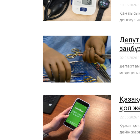
10.06.2026 1
Қан қысым
денсаулық
Депут
заңбұ
02.06.2026 1
Департаме
медицинал
Қазақ
қол ж
22.05.2026 1
Құжат қоғ
дейін жар