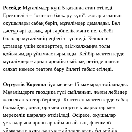
Ресейде
Мұғалімдер күні 5 қазанда атап өтіледі.
Ерекшелігі – "өзін-өзі басқару күні": жоғары сынып
оқушылары сабақ беріп, мұғалімдер демалады. Бұл
дәстүр әрі қызық, әрі тәрбиелік мәнге ие, себебі
балалар мұғалімнің еңбегін түсінеді. Кешкісін
ұстаздар үшін концерттер, әзіл-қалжыңға толы
қойылымдар ұйымдастырылады. Кейбір мектептерде
мұғалімдерге арнап арнайы сыйлық ретінде шағын
саяхат немесе театрға бару билеті табыс етіледі.
Оңтүстік Кореяда
бұл мереке 15 мамырда тойланады.
Мұғалімдерге гвоздика гүлі сыйланып, жылы лебіздер
жазылған хаттар беріледі. Көптеген мектептерде сабақ
болмайды, оның орнына спорттық жарыстар мен
мерекелік шаралар өткізіледі. Әсіресе, оқушылар
ұстаздарына арнап арнайы ән айтып, флешмоб
ұйымдастыруды дәстүрге айналдырған. Ал кейбір