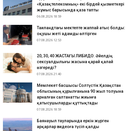
«Қазақтелекомның» екі бірдей қызметкері
жұмыс барысында қаза тапты
06.08.2026 18:59
Таиландтағы мектепте жаппай атыс болды:
оқушы жеті адамды өлтірген
07.08.2026 12:53
​20, 30, 40 ЖАСТАҒЫ ЛИБИДО: Әйелдің
сексуалдылығы жасына қарай қалай
өзгереді?
07.08.2026 21:40
Мемлекет басшысы Солтүстік Қазақстан
облысының құрылғанына 90 жыл толуына
арналған салтанатты жиынға
қатысушыларды құттықтады
07.08.2026 18:59
Баянауыл тауларында еркін жүрген
арқарлар видеоға түсіп қалды