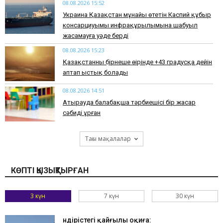
08.08.2026 15:52
Украина Қазақстан мұнайы өтетін Каспий құбыр
консарциуымы инфрақұрылымына шабуыл
жасамауға уәде берді
08.08.2026 15:23
Қазақстанның бірнеше өңірінде +43 градусқа дейін
аптап ыстық болады
08.08.2026 14:51
Атырауда балабақша тәрбиешісі бір жасар
сәбиді ұрған
Тағы мақалалар
КӨПТІ ҚЫЗЫҚТЫРҒАН
3 күн
7 күн
30 күн
Өндірістегі қайғылы оқиға: