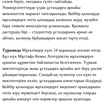
сәлем беріп, гвоздика гүлін сыйлайды.
Университеттерде үздік ұстаздарға арнайы
мемлекеттік марапат тапсырылады. Кейбір қалаларда
мұғалімдерге тегін қоғамдық көлікпен жүру, музейге
бару сияқты жеңілдіктер ұсынылады. Қызықты
дәстүрдің бірі – студенттер ұстаздарына арнап ән
айтып, қолөнер бұйымдарын жасап тарту етеді.
Түркияда
Мұғалімдер күні 24 қарашада аталып өтеді.
Бұл күн Мұстафа Кемал Ататүріктің мұғалімдерге
арнаған құрметіне байланысты белгіленген. Түркия
мектептерінде жаңа ұстаздарға арнайы ант беру рәсімі
ұйымдастырылады. Сондай-ақ түлектер сол күні өз
мектептеріне келіп, ұстаздарына алғыстарын білдіреді.
Кейбір қалаларда мұғалімдерге мәдениет орындарына
тегін кіру мүмкіндігі беріледі, ал оқушылар оларды
арнайы концерт пен көрмелер арқылы қуантады.