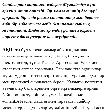
Сондықтан көптеген елдерде Мұғалімдер күні
ерекше атап өтіледі. Әр мемлекеттің дәстүрі
әрқалай, бір елде ресми салтанатқа мән берілсе,
енді бір елде жылы лебіз бен шағын сыйлық
жеткілікті. Ендеше, әр елдің ұстазға құрмет
көрсету дәстүрлеріне көз жүгіртейік.
АҚШ-та
бұл мереке мамыр айының алғашқы
сейсенбісінде аталып өтеді, бірақ бір күнмен
шектелмейді, тұтас Teacher Appreciation Week деп
аталатын аптаға созылады. Осы уақытта оқушылар
мұғалімдеріне тәтті пісіріп әкеліп, түрлі ашықхаттар
мен креативті сыйлықтар береді. Қызығы, көптеген
ата-аналар балаларымен бірге мұғалімдерге арнап
бейнеролик түсіріп, әлеуметтік желілерде
#ThankATeacher хэштегімен таратады. Кейбір
мектептерде оқушылар мұғалімнің сүйікті түскі асын