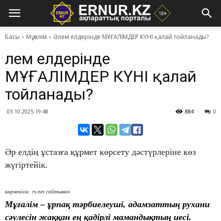
Басы
Мұғалім
Әлем елдерінде МҰҒАЛІМДЕР КҮНІ қалай тойланады?
Әлем елдерінде
МҰҒАЛІМДЕР КҮНІ қалай
тойланады?
03.10.2025 19:48
884
0
Әр елдің ұстазға құрмет көрсету дәстүрлеріне көз
жүгіртейік.
көрнекілік: rs.net сайтынан
Мұғалім – ұрпақ тәрбиелеуші, адамзаттың рухани
сәулесін жаққан ең қадірлі мамандықтың иесі.