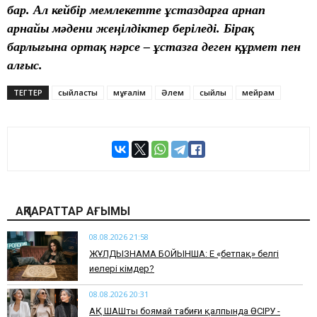
бар. Ал кейбір мемлекетте ұстаздарға арнап
арнайы мәдени жеңілдіктер беріледі. Бірақ
барлығына ортақ нәрсе –
ұстазға деген құрмет пен
алғыс.
ТЕГТЕР
сыйластық
мұғалім
Әлем
сыйлық
мейрам
АҚПАРАТТАР АҒЫМЫ
08.08.2026 21:58
ЖҰЛДЫЗНАМА БОЙЫНША: Ең «бетпақ» белгі
иелері кімдер?
08.08.2026 20:31
АҚ ШАШты боямай табиғи қалпында ӨСІРУ -