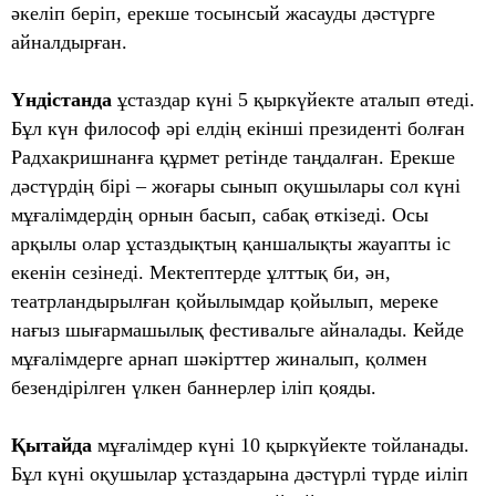
әкеліп беріп, ерекше тосынсый жасауды дәстүрге
айналдырған.
Үндістанда
ұстаздар күні 5 қыркүйекте аталып өтеді.
Бұл күн философ әрі елдің екінші президенті болған
Радхакришнанға құрмет ретінде таңдалған. Ерекше
дәстүрдің бірі – жоғары сынып оқушылары сол күні
мұғалімдердің орнын басып, сабақ өткізеді. Осы
арқылы олар ұстаздықтың қаншалықты жауапты іс
екенін сезінеді. Мектептерде ұлттық би, ән,
театрландырылған қойылымдар қойылып, мереке
нағыз шығармашылық фестивальге айналады. Кейде
мұғалімдерге арнап шәкірттер жиналып, қолмен
безендірілген үлкен баннерлер іліп қояды.
Қытайда
мұғалімдер күні 10 қыркүйекте тойланады.
Бұл күні оқушылар ұстаздарына дәстүрлі түрде иіліп