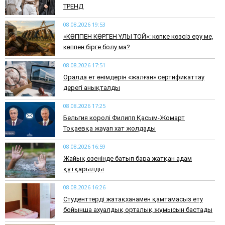
ТРЕНД
08.08.2026 19:53
​«КӨППЕН КӨРГЕН ҰЛЫ ТОЙ»: көпке көзсіз еру ме,
көппен бірге болу ма?
08.08.2026 17:51
Оралда ет өнімдерін «жалған» сертификаттау
дерегі анықталды
08.08.2026 17:25
Бельгия королі Филипп Қасым-Жомарт
Тоқаевқа жауап хат жолдады
08.08.2026 16:59
Жайық өзенінде батып бара жатқан адам
құтқарылды
08.08.2026 16:26
Студенттерді жатақханамен қамтамасыз ету
бойынша ахуалдық орталық жұмысын бастады