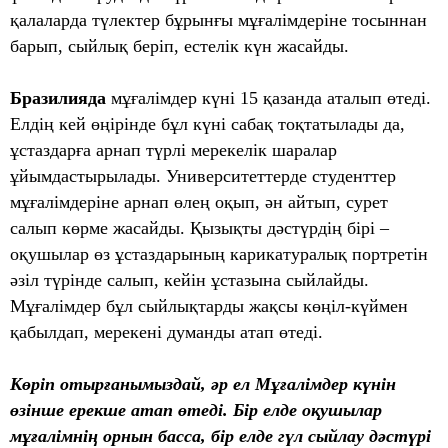
қалаларда түлектер бұрынғы мұғалімдеріне тосыннан
барып, сыйлық беріп, естелік күн жасайды.
Бразилияда
мұғалімдер күні 15 қазанда аталып өтеді.
Елдің кей өңірінде бұл күні сабақ тоқтатылады да,
ұстаздарға арнап түрлі мерекелік шаралар
ұйымдастырылады. Университеттерде студенттер
мұғалімдеріне арнап өлең оқып, ән айтып, сурет
салып көрме жасайды. Қызықты дәстүрдің бірі –
оқушылар өз ұстаздарының карикатуралық портретін
әзіл түрінде салып, кейін ұстазына сыйлайды.
Мұғалімдер бұл сыйлықтарды жақсы көңіл-күймен
қабылдап, мерекені думанды атап өтеді.
Көріп отырғанымыздай, әр ел Мұғалімдер күнін
өзінше ерекше атап өтеді. Бір елде оқушылар
мұғалімнің орнын басса, бір елде гүл сыйлау дәстүрі