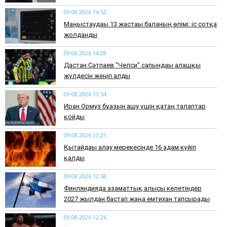
09.08.2026 14:52
Маңғыстаудағы 13 жастағы баланың өлімі: іс сотқа
жолданды
09.08.2026 14:28
Дастан Сәтпаев "Челси" сапындағы алғашқы
жүлдесін жеңіп алды
09.08.2026 13:54
Иран Ормуз бұғазын ашу үшін қатаң талаптар
қойды
09.08.2026 13:21
Қытайдағы алау мерекесінде 16 адам күйіп
қалды
09.08.2026 12:58
Финляндияда азаматтық алғысы келетіндер
2027 жылдан бастап жаңа емтихан тапсырады
09.08.2026 12:26