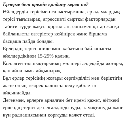
Ерлерге бет кремін қолдану керек пе?
Әйелдердің терісімен салыстырғанда, ер адамдардың
терісі тығызырақ, агрессивті сыртқы факторлардан
табиғи түрде жақсы қорғалған, сонымен қатар жасқа
байланысты өзгерістер кейінірек және біршама
басқаша пайда болады.
Ерлердің терісі эпидермис қабатына байланысты
әйелдердікінен 15-25% қалың.
Коллаген талшықтарының мөлшері әлдеқайда жоғары,
қан айналымы айқынырақ.
Бұл ерлер терісінің жоғары серпімділігі мен беріктігін
және оның тезірек қалпына келу қабілетін
айқындайды.
Дегенмен, ерлерге арналған бет кремі қажет, өйткені
ерлердің терісі де ылғалдандыруды, тамақтануды және
күн радиациясынан қорғауды қажет етеді.