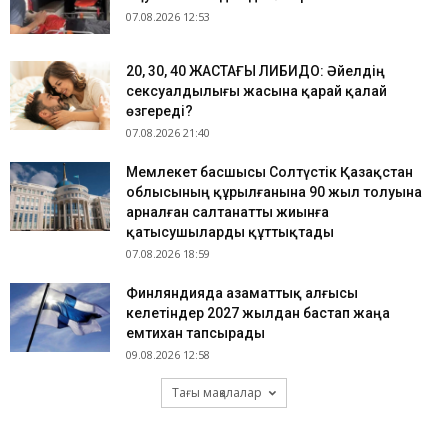
07.08.2026 12:53
​20, 30, 40 ЖАСТАҒЫ ЛИБИДО: Әйелдің
сексуалдылығы жасына қарай қалай
өзгереді?
07.08.2026 21:40
Мемлекет басшысы Солтүстік Қазақстан
облысының құрылғанына 90 жыл толуына
арналған салтанатты жиынға
қатысушыларды құттықтады
07.08.2026 18:59
Финляндияда азаматтық алғысы
келетіндер 2027 жылдан бастап жаңа
емтихан тапсырады
09.08.2026 12:58
Тағы мақалалар