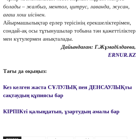
болады – жалбыз, ментол, цитрус, лаванда, жусан,
ағаш хош иісінен.
Айырмашылықтар ерлер терісінің ерекшеліктерімен,
сондай-ақ осы тұтынушылар тобына тән қажеттіліктер
мен күтулермен анықталады.
Дайындаған: Г.Жұмаділдаева,
ERNUR.KZ
Тағы да оқыңыз:
Кез келген жаста СҰЛУЛЫҚ пен ДЕНСАУЛЫҚты
сақтаудың құпиясы бар
КІРПІКті қалыңдатып, ұзартудың амалы бар