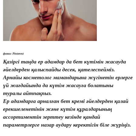
фото: Pinterest
Қазіргі таңда ер адамдар да бет күтімін жасауда
әйелдерден қалыспайды десек, қателеспейміз.
Арнайы косметолог мамандарына жүгінетін ерлерге
үй жағдайында да күтім жасауға болатыны
туралы айтпақпыз.
Ер адамдарға арналған бет кремі әйелдерден қалай
ерекшеленетінін және күтім құралдарының
ассортиментін зерттеу кезінде қандай
параметрлерге назар аудару керектігін біле жүріңіз.