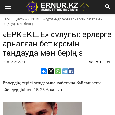
Басы
Сұлулық
«ЕРКЕКШЕ» сұлулық: ерлерге арналған бет кремін
таңдауда мән беріңіз
«ЕРКЕКШЕ» сұлулық: ерлерге
арналған бет кремін
таңдауда мән беріңіз
23.01.2025 22:11
1 984
0
Ерлердің терісі эпидермис қабатына байланысты
әйелдердікінен 15-25% қалың.