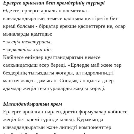
Ерлерге арналған бет кремдерінің түрлері
Әдетте, ерлерге арналған косметика -
ылғалдандыратын немесе қалпына келтіретін бет
кремі болсын - бірқатар ерекше қасиеттерге ие, олар
мыналарды қамтиды:
• жеңіл текстурасы,
• «еркектік» хош иіс.
Көбінесе өнімдер қуаттандыратын немесе
салқындатқыш әсер береді. «Ерлерде май және тер
бездерінің тығыздығы жоғары, ал гидролипидті
мантия жақсы дамыған. Сондықтан қыста да ер
адамдар жеңіл текстураларды жақсы көреді.
Ылғалдандыратын крем
Ерлерге арналған нәрлендіретін формулалар көбінесе
жеңіл бет кремі түрінде келеді. Құрамында
ылғалдандыратын және липидті компоненттер