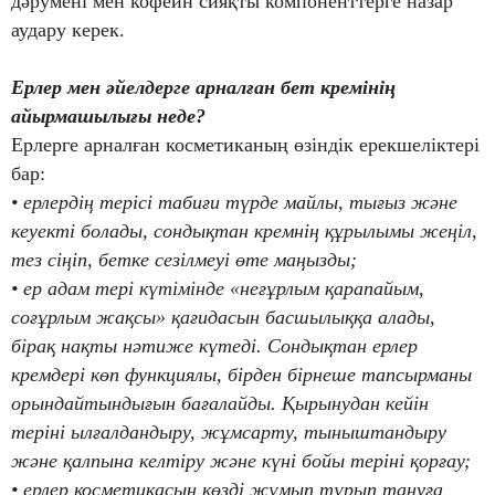
дәрумені мен кофеин сияқты компоненттерге назар
аудару керек.
Ерлер мен әйелдерге арналған бет кремінің
айырмашылығы неде?
Ерлерге арналған косметиканың өзіндік ерекшеліктері
бар:
• ерлердің терісі табиғи түрде майлы, тығыз және
кеуекті болады, сондықтан кремнің құрылымы жеңіл,
тез сіңіп, бетке сезілмеуі өте маңызды;
• ер адам тері күтімінде «неғұрлым қарапайым,
соғұрлым жақсы» қағидасын басшылыққа алады,
бірақ нақты нәтиже күтеді. Сондықтан ерлер
кремдері көп функциялы, бірден бірнеше тапсырманы
орындайтындығын бағалайды. Қырынудан кейін
теріні ылғалдандыру, жұмсарту, тыныштандыру
және қалпына келтіру және күні бойы теріні қорғау;
• ерлер косметикасын көзді жұмып тұрып тануға