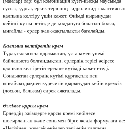
(майлар) бар: бұл комбинация күзгі-қысқы маусымда
сусыз, құрғақ еркек терісінің гидролипидті мантиясын
қалпына келтіру үшін қажет. Өнімді қырынудан
кейінгі күтім ретінде де қолдануға болатын болса,
ыңғайлы - ерлер жан-жақтылықты бағалайды.
Қалпына келтіретін крем
Тұрақтылығына қарамастан, ұстарамен үнемі
байланыста болғандықтан, ерлердің терісі әсіресе
қалпына келтіретін ерекше күтімді қажет етеді.
Сондықтан ерлердің күтімі құрғақтық пен
ыңғайсыздықпен күресетін қырынудан кейін кремсіз
(лосьон, бальзам) сирек аяқталады.
Әжімге қарсы крем
Ерлердің әжімдерге қарсы кремі көбінесе
шоғырланған және сонымен бірге жеңіл формулаға ие:
«Негізінен, мұндай өнімдер тері өңін қалпына