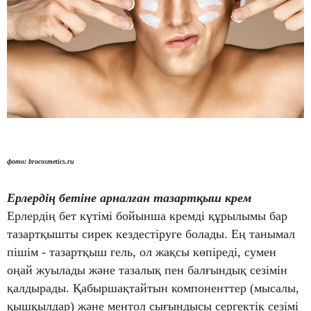
фото:
brocosmetics.ru
Ерлердің бетіне арналған тазартқыш крем
Ерлердің бет күтімі бойынша кремді құрылымы бар
тазартқышты сирек кездестіруге болады. Ең танымал
пішім - тазартқыш гель, ол жақсы көпіреді, сумен
оңай жуылады және тазалық пен балғындық сезімін
қалдырады. Қабыршақтайтын компоненттер (мысалы,
қышқылдар) және ментол сығындысы сергектік сезімі