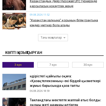
Қазақстандық Дияр Нұрғожай UFC турнирінде
қарсыласын нокаутпен жеңді
09.08.2026 11:52
"Қазақстан халқына" қорының білім грантына
кімдер үміткер бола алады
Тағы мақалалар
КӨПТІ ҚЫЗЫҚТЫРҒАН
3 күн
7 күн
30 күн
Өндірістегі қайғылы оқиға:
«Қазақтелекомның» екі бірдей қызметкері
жұмыс барысында қаза тапты
06.08.2026 18:59
Таиландтағы мектепте жаппай атыс болды:
оқушы жеті адамды өлтірген