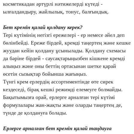
косметикадан әртүрлі нәтижелерді күтеді -
ылғалдандыру, жайлылық, тонус, балғындық.
Бет кремін қалай қолдану керек?
Тері күтімінің негізгі ережелері - ер немесе әйел деп
бөлінбейді. Ереже бірдей, кремді таңертең және кешке
жуудан кейін қолдану ұсынылады. Қолдану схемасы
да бәріне бірдей - саусақтарыңызбен кішкене кремді
алыңыз және оны беттің ортасынан шетке қарай
өсетін сызықтар бойынша жағыңыз.
Түнгі крем ерлердің ассортиментінде өте сирек
кездеседі, бірақ кешкі режимді елемеуге болмайды.
Бақытымызға орай, ерлерге арналған тері күтімі
формулалары жан-жақты және оларды таңертең де,
түнде де қолдануға болады.
Ерлерге арналған бет кремін қалай таңдауға