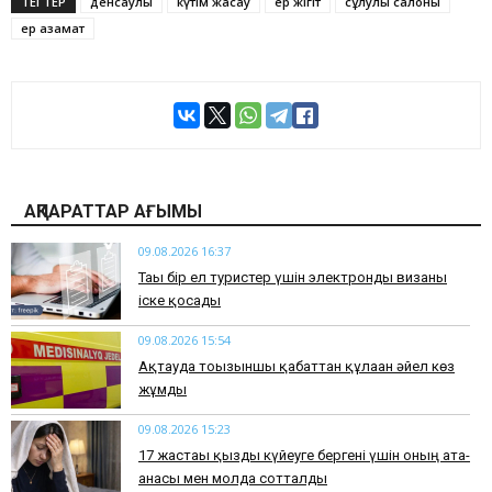
ТЕГТЕР
денсаулық
күтім жасау
ер жігіт
сұлулық салоны
ер азамат
АҚПАРАТТАР АҒЫМЫ
09.08.2026 16:37
Тағы бір ел туристер үшін электронды визаны
іске қосады
09.08.2026 15:54
Ақтауда тоғызыншы қабаттан құлаған әйел көз
жұмды
09.08.2026 15:23
17 жастағы қызды күйеуге бергені үшін оның ата-
анасы мен молда сотталды