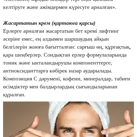
келтіруге және әжімдермен күресуге арналған».
Жасартатын крем (қартаюға қарсы)
Ерлерге арналған жасартатын бет кремі лифтинг
әсеріне емес, ең алдымен шаршаудың айқын
белгілерін жоюға бағытталған: сарғыш өң, құрғақтық,
қара шеңберлер. Сондықтан ерлер формулаларында
тоник және ынталандырушы компоненттерге,
антиоксиданттарға көбірек назар аударылады.
Композиция С дәрумені, кофеин, минералдар, табиғи
өсімдіктер мен балдырлардың сығындыларынан
құралған.