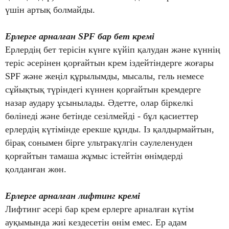
үшін артық болмайды.
Ерлерге арналған SPF бар бет кремі
Ерлердің бет терісін күнге күйіп қалудан және күннің
теріс әсерінен қорғайтын крем іздейтіндерге жоғары
SPF және жеңіл құрылымды, мысалы, гель немесе
сұйықтық түріндегі күннен қорғайтын кремдерге
назар аудару ұсынылады. Әдетте, олар біркелкі
бөлінеді және бетінде сезілмейді - бұл қасиеттер
ерлердің күтімінде ерекше құнды. Із қалдырмайтын,
бірақ сонымен бірге ультракүлгін сәулеленуден
қорғайтын тамаша жұмыс істейтін өнімдерді
қолданған жөн.
Ерлерге арналған лифтинг кремі
Лифтинг әсері бар крем ерлерге арналған күтім
ауқымында жиі кездесетін өнім емес. Ер адам