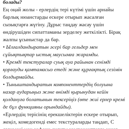
болады?
Ең оңай жолы - ерлердің тері күтімі үшін арнайы
барлық нюанстарды ескере отырып жасалған
сызықтарға жүгіну. Дұрыс таңдау жасау үшін
өндірушіден сипаттаманы зерделеу жеткілікті. Бірақ
жалпы ұсыныстар да бар.
• Ылғалдандыратын әсері бар гельдер мен
сұйықтықтар ыстық маусымға жарамды.
• Кремді текстуралар суық ауа райынан сенімді
қорғауды қамтамасыз етеді және құрғақтық сезімін
болдырмайды.
• Тыныштандыратын компоненттердің болуына
назар аударыңыз және өнімді қырынудан кейін
қолдануға болатынын тексеріңіз (өте жиі ерлер кремі
де бұл функцияны орындайды).
«Ерлердің терісінің ерекшеліктерін ескере отырып,
жеңіл, комедогенді емес текстураларды таңдап, С