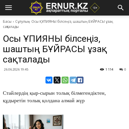
Басы
Сұлулық
Осы ҚҰПИЯНЫ білсеңіз, шаштың БҰЙРАСЫ ұзақ
сақталады
Осы ҚҰПИЯНЫ білсеңіз,
шаштың БҰЙРАСЫ ұзақ
сақталады
26.06.2026 19:45
1 114
0
Стайлердің қыр-сырын толық білмегендіктен,
құдыретін толық қолдана алмай жүр