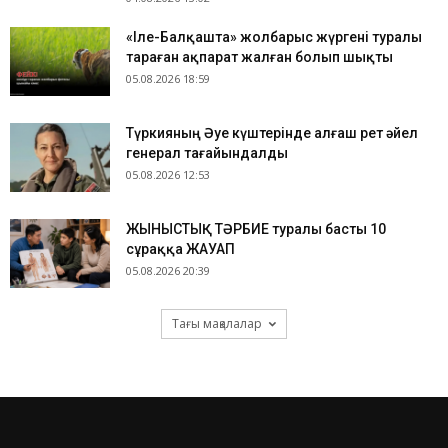
«Іле-Балқашта» жолбарыс жүргені туралы
тараған ақпарат жалған болып шықты
05.08.2026 18:59
Түркияның Әуе күштерінде алғаш рет әйел
генерал тағайындалды
05.08.2026 12:53
ЖЫНЫСТЫҚ ТӘРБИЕ туралы басты 10
сұраққа ЖАУАП
05.08.2026 20:39
Тағы мақалалар