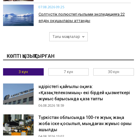
07.08.2026 09:25
Солтүстік полюстегі ғылыми экспедицияға 22
елдің оқушылары аттанды
Тағы мақалалар
КӨПТІ ҚЫЗЫҚТЫРҒАН
3 күн
7 күн
30 күн
Өндірістегі қайғылы оқиға:
«Қазақтелекомның» екі бірдей қызметкері
жұмыс барысында қаза тапты
06.08.2026 18:59
Түркістан облысында 100-ге жуық жаңа
жоба іске қосылып, мыңдаған жұмыс орны
ашылды
04.08.2026 13:02