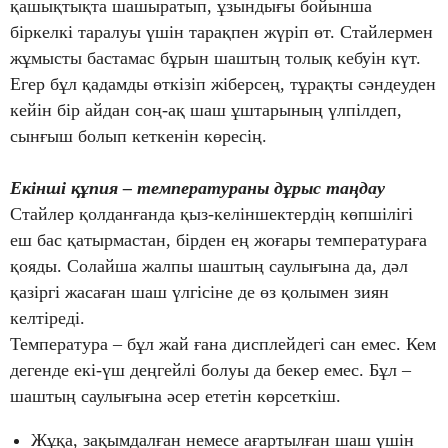
қашықтықта шашыратып, ұзындығы бойынша
біркелкі таралуы үшін тарақпен жүріп өт. Стайлермен
жұмысты бастамас бұрын шаштың толық кебуін күт.
Егер бұл қадамды өткізіп жіберсең, тұрақты сәндеуден
кейін бір айдан соң-ақ шаш ұштарының үлпілдеп,
сынғыш болып кеткенін көресің.
Екінші құпия – температураны дұрыс таңдау
Стайлер қолданғанда қыз-келіншектердің көпшілігі
еш бас қатырмастан, бірден ең жоғары температураға
қояды. Солайша жалпы шаштың саулығына да, дәл
қазіргі жасаған шаш үлгісіне де өз қолымен зиян
келтіреді.
Температура – бұл жай ғана дисплейдегі сан емес. Кем
дегенде екі-үш деңгейлі болуы да бекер емес. Бұл –
шаштың саулығына әсер ететін көрсеткіш.
Жұқа, зақымдалған немесе ағартылған шаш үшін