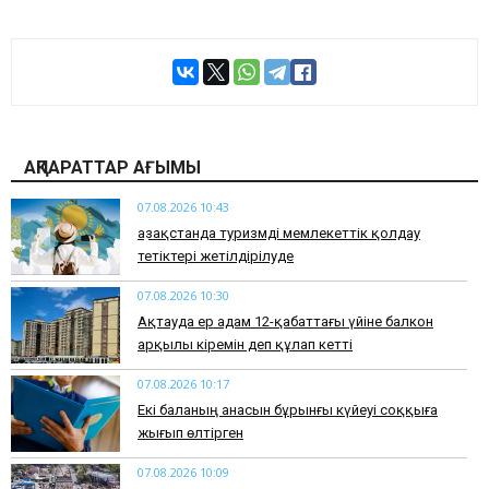
АҚПАРАТТАР АҒЫМЫ
07.08.2026 10:43
Қазақстанда туризмді мемлекеттік қолдау
тетіктері жетілдірілуде
07.08.2026 10:30
Ақтауда ер адам 12-қабаттағы үйіне балкон
арқылы кіремін деп құлап кетті
07.08.2026 10:17
Екі баланың анасын бұрынғы күйеуі соққыға
жығып өлтірген
07.08.2026 10:09