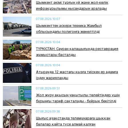
Шымкент әкімі тұрғын үй және жол-көлік
инфрақұрылымы нысандарын аралады
07.08.2026 10:07
​Шымкенттен әскери техника Жамбыл
облысындағы полигонға жөнелтілді
07.08.2026 10:04
ТҮРКІСТАН: Сауран қалашығында реставрация
жұмыстары басталды
07.08.2026 10:04
Атырауда 12 жастағы қызға тиіскен ер адамға
іздеу жарияланды
07.08.2026 09:51
Жол жүру ақысын уақытылы төлейтіндер үшін
бұрынғы тариф сақталады - бұйрық бекітілді
07.08.2026 09:38
Шығыс Қазақстанда телемұнараға шыққан
балалар қайта түсе алмай қалған