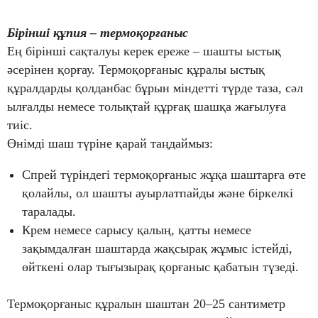
Бірінші құпия – термоқорғаныс
Ең бірінші сақталуы керек ереже – шашты ыстық
әсерінен қорғау. Термоқорғаныс құралы ыстық
құралдарды қолданбас бұрын міндетті түрде таза, сәл
ылғалды немесе толықтай құрғақ шашқа жағылуға
тиіс.
Өнімді шаш түріне қарай таңдаймыз:
Спрей түріндегі термоқорғаныс жұқа шаштарға өте
қолайлы, ол шашты ауырлатпайды және біркелкі
таралады.
Крем немесе сарысу қалың, қатты немесе
зақымдалған шаштарда жақсырақ жұмыс істейді,
өйткені олар тығызырақ қорғаныс қабатын түзеді.
Термоқорғаныс құралын шаштан 20–25 сантиметр