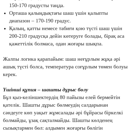
150-170 градусты таңда.
Орташа қалыңдықтағы шаш үшін қалыпты
диапазон – 170-190 градус.
Қалың, қатты немесе табиғи қою түсті шаш үшін
200-210 градусқа дейін көтеруге болады, бірақ аса
қажеттілік болмаса, одан жоғары шықпа.
Жалпы логика қарапайым: шаш неғұрлым жұқа әрі
ашық түсті болса, температура соғұрлым төмен болуы
керек.
Үшінші құпия – шашты дұрыс бөлу
Бұл қыз-келіншектердің 80 пайызы елей бермейтін
қателік. Шашты дұрыс бөлмеудің салдарынан
сәндеуге көп уақыт жұмсалады әрі бұйрасы біркелкі
болмайды, ұзақ сақталмайды. Шашты көлденең
сызықтармен бөл: алдымен жоғарғы бөлігін