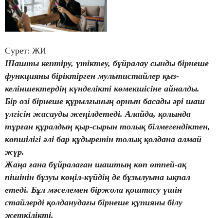
Сурет: ЖИ
Шашты кептіру, үтіктеу, бұйралау сынды бірнеше
функцияны біріктірген мультистайлер қыз-
келіншектердің күнделікті көмекшісіне айналды.
Бір өзі бірнеше құрылғының орнын басады әрі шаш
үлгісін жасауды жеңілдетеді. Алайда, қолында
тұрған құралдың қыр-сырын толық білмегендіктен,
көпшілігі әлі бар құдыретін толық қолдана алмай
жүр.
Жаңа ғана бұйралаған шаштың көп өтпей-ақ
пішінін бұзуы көңіл-күйдің де бұзылуына ықпал
етеді. Бұл мәселемен біржола қоштасу үшін
стайлерді қолданудағы бірнеше құпияны білу
жеткілікті.