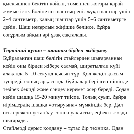
қысқышпен бекітіп қойып, төменнен жоғары қарай
жұмыс істе. Бөлінетін шаштың ені: жұқа шаштар үшін
2–4 сантиметр, қалың шаштар үшін 5–6 сантиметрге
дейін. Шаш неғұрлым жіңішке бөлінсе, бұйра
соғұрлым айқын әрі ұзақ сақталады.
Төртінші құпия – шашты бірден жібермеу
Бұйраланған шаш бөлігін стайлерден шығарғаннан
кейін оны бірден жібере салмай, ширатылған күйі
алақанда 5–10 секунд қысып тұр. Қол жеңіл қысым
түсіреді, соның арқасында бұйралар берілген пішінде
тезірек бекиді және сәндеу керемет әсер береді.
Содан
кейін шашқа 15-20 минут тиіспе. Толық суып, бұйра
иірімдердің шашқа «отыруына» мүмкіндік бер. Дәл
осы ережені ұстанбау сонша уақыттық еңбекті жоққа
шығарады.
Стайлерді дұрыс қолдану – тұтас бір техника. Одан