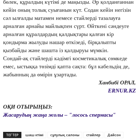
бөлек, құралдың күтімі де маңызды. Әр қолданғаннан
кейін оның толық суығанын күт. Содан кейін негізін
сәл ылғалды матамен немесе стайлерді тазалауға
арналған арнайы майлықпен сүрт. Өйткені сәндеуге
арналған құралдардың қалдықтары қалған кір
қондырма жылуды нашар өткізеді, бірқалыпты
қызбайды және шашта із қалдыруы мүмкін.
Сондай-ақ стайлерді кәдімгі косметикалық сөмкеде
емес, ыстыққа төзімді қапта сақта: бұл кабельдің де,
жабынның да өмірін ұзартады.
Ханбибі ОРАЛ,
ERNUR.KZ
ОҚИ ОТЫРЫҢЫЗ:
Жасарудың жаңа жолы – "лосось спермасы"
ТЕГТЕР
шаш күтімі
сұлулық салоны
стайлер
Дайсон