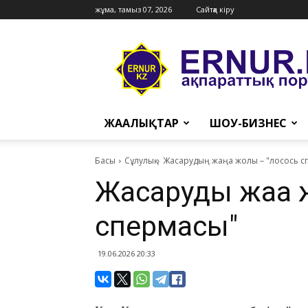
жұма, тамыз 07, 2026
Сайтқа кіру
Ernur
Press
ЖАҢАЛЫҚТАР
ШОУ-БИЗНЕС
Басы
Сұлулық
​Жасарудың жаңа жолы – "лосось 
​Жасарудың жаңа
спермасы"
19.06.2026 20:33