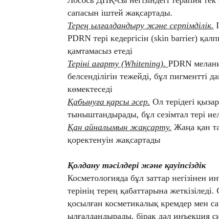
Лосось ДНҚ-сы негізіндегі терапия тек
сапасын іштей жақсартады.
Терең ылғалдандыру және серпімділік.
Г
PDRN тері кедергісін (skin barrier) қа
қамтамасыз етеді
Теріні ағарту (Whitening).
PDRN мелани
белсенділігін тежейді, бұл пигментті да
көмектеседі
Қабынуға қарсы әсер.
Ол терідегі қызар
тыныштандырады, бұл сезімтал тері ие
Қан айналымын жақсарту.
Жаңа қан та
қоректенуін жақсартады
Қолдану тәсілдері және қауіпсіздік
Косметологияда бұл заттар негізінен 
терінің терең қабаттарына жеткізіледі
қосылған косметикалық кремдер мен сар
ылғалдандырады, бірақ дәл инъекция си