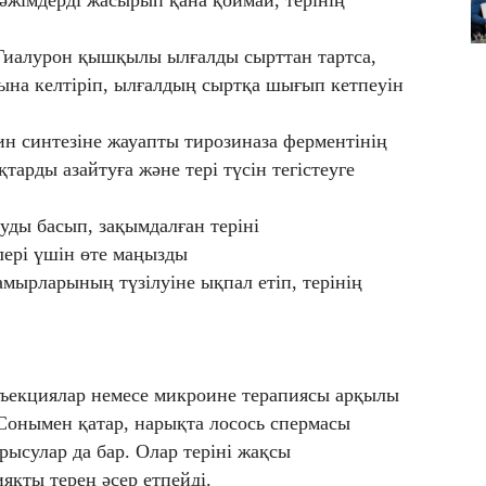
 әжімдерді жасырып қана қоймай, терінің
иалурон қышқылы ылғалды сырттан тартса,
лпына келтіріп, ылғалдың сыртқа шығып кетпеуін
н синтезіне жауапты тирозиназа ферментінің
қтарды азайтуға және тері түсін тегістеуге
уды басып, зақымдалған теріні
лері үшін өте маңызды
мырларының түзілуіне ықпал етіп, терінің
инъекциялар немесе микроине терапиясы арқылы
. Сонымен қатар, нарықта лосось спермасы
ысулар да бар. Олар теріні жақсы
яқты терең әсер етпейді.