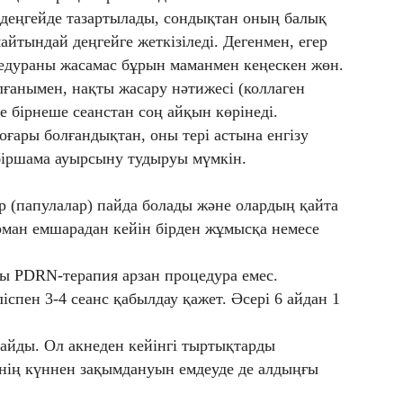
 деңгейде тазартылады, сондықтан оның балық
айтындай деңгейге жеткізіледі. Дегенмен, егер
оцедураны жасамас бұрын маманмен кеңескен жөн.
лғанымен, нақты жасару нәтижесі (коллаген
е бірнеше сеанстан соң айқын көрінеді.
ары болғандықтан, оны тері астына енгізу
 біршама ауырсыну тудыруы мүмкін.
р (папулалар) пайда болады және олардың қайта
рман емшарадан кейін бірден жұмысқа немесе
 PDRN-терапия арзан процедура емес.
іспен 3-4 сеанс қабылдау қажет. Әсері 6 айдан 1
майды. Ол акнеден кейінгі тыртықтарды
рінің күннен зақымдануын емдеуде де алдыңғы