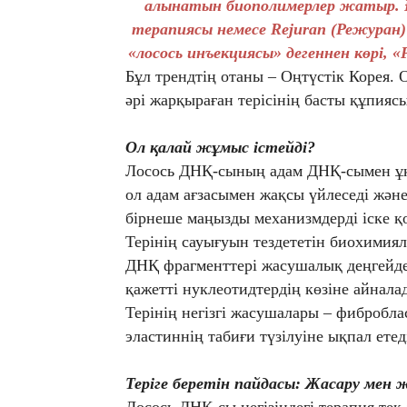
алынатын биополимерлер жатыр. 
терапиясы немесе Rejuran (Режуран)
«лосось инъекциясы» дегеннен көрі, 
Бұл трендтің отаны – Оңтүстік Корея
әрі жарқыраған терісінің басты құпия
Ол қалай жұмыс істейді?
Лосось ДНҚ-сының адам ДНҚ-сымен ұқ
ол адам ағзасымен жақсы үйлеседі жән
бірнеше маңызды механизмдерді іске қ
Терінің сауығуын тездететін биохимиял
ДНҚ фрагменттері жасушалық деңгейде
қажетті нуклеотидтердің көзіне айнала
Терінің негізгі жасушалары – фибробла
эластиннің табиғи түзілуіне ықпал етед
Теріге беретін пайдасы: Жасару мен 