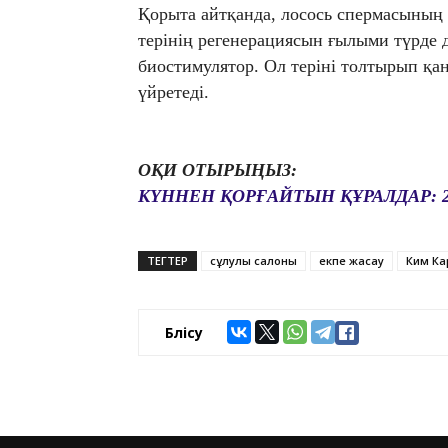
Қорыта айтқанда, лосось спермасының 
терінің регенерациясын ғылыми түрде 
биостимулятор. Ол теріні толтырып қан
үйретеді.
ОҚИ ОТЫРЫҢЫЗ:
КҮННЕН ҚОРҒАЙТЫН ҚҰРАЛДАР: 20
ТЕГТЕР
сұлулық салоны
екпе жасау
Ким К
Бөлісу