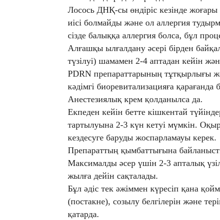
Лосось ДНҚ-сы өндіріс кезінде жоғары
иісі болмайды және ол аллергия тудырм
сізде балыққа аллергия болса, бұл пр
Алғашқы ылғалдану әсері бірден байқа
түзілуі) шамамен 2-4 аптадан кейін жән
PDRN препараттарының тұтқырлығы жоғ
кәдімгі биоревитализацияға қарағанда
Анестезиялық крем қолданылса да.
Екпеден кейін бетте кішкентай түйінде
тартылуына 2-3 күн кетуі мүмкін. Оқы
кездесуге баруды жоспарламауы керек.
Препараттың қымбаттығына байланысты
Максималды әсер үшін 2-3 апталық үзіл
жылға дейін сақталады.
Бұл әдіс тек әжіммен күресіп қана қой
(постакне), созылу белгілерін және те
қатарда.