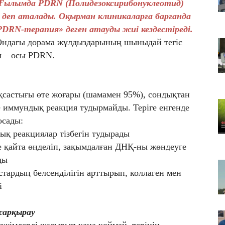
Ғылымда PDRN (Полидезоксирибонуклеотид)
Т
 деп аталады. Оқырман клиникаларға барғанда
қа
«PDRN-терапия» деген атауды жиі кездестіреді.
06
. Ондағы дорама жұлдыздарының шыныдай тегіс
Қ
сы – осы PDRN.
ф
06
ТҮ
са
састығы өте жоғары (шамамен 95%), сондықтан
е иммундық реакция тудырмайды. Теріге енгенде
осады:
ық реакциялар тізбегін тудырады
 қайта өңделіп, зақымдалған ДНҚ-ны жөндеуге
ды
стардың белсенділігін арттырып, коллаген мен
і
жарқырау