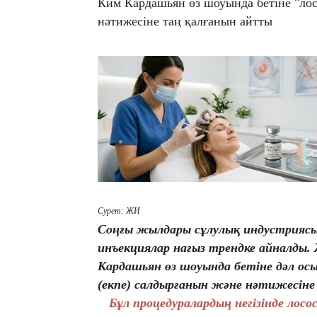
Ким Кардашьян өз шоуында бетіне "ло
нәтижесіне таң қалғанын айтты
Сурет: ЖИ
Соңғы жылдары сұлулық индустриясы
инъекциялар нағыз трендке айналды.
Кардашьян өз шоуында бетіне дәл ос
(екпе) салдырғанын және нәтижесін
Бұл процедуралардың негізінде лос