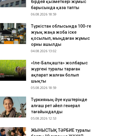
бірдей қызметкері жұмыс
ҮРКІСТАН: Нұралхан Көшеров тұрғынды жеке
барысында қаза тапты
былдап, мәселесін шешу жолын түсіндірді
06.08.2026 18:59
.08.2026 17:41
Түркістан облысында 100-ге
азақстан ұлттық құрамасының бұрынғы
жуық жаңа жоба іске
утболшысы қайтыс болды
қосылып, мыңдаған жұмыс
.08.2026 17:32
орны ашылды
РКІСТАН: Отырар ауданына келуші туристер
04.08.2026 13:02
ны көбейіп жатыр
«Іле-Балқашта» жолбарыс
жүргені туралы тараған
ақпарат жалған болып
шықты
05.08.2026 18:59
Түркияның Әуе күштерінде
алғаш рет әйел генерал
тағайындалды
05.08.2026 12:53
ЖЫНЫСТЫҚ ТӘРБИЕ туралы