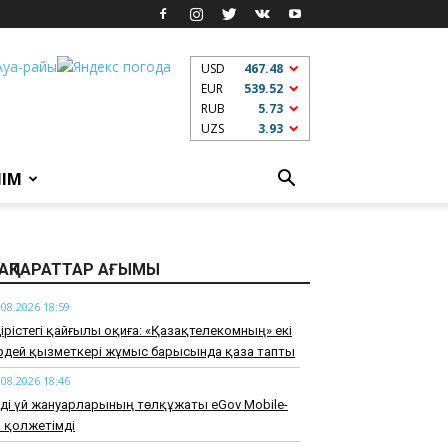
USD
467.48
EUR
539.52
RUB
5.73
UZS
3.93
ЛІМ
АҚПАРАТТАР АҒЫМЫ
.08.2026 18:59
дірістегі қайғылы оқиға: «Қазақтелекомның» екі
ірдей қызметкері жұмыс барысында қаза тапты
.08.2026 18:46
ді үй жануарларының төлқұжаты eGov Mobile-
 қолжетімді