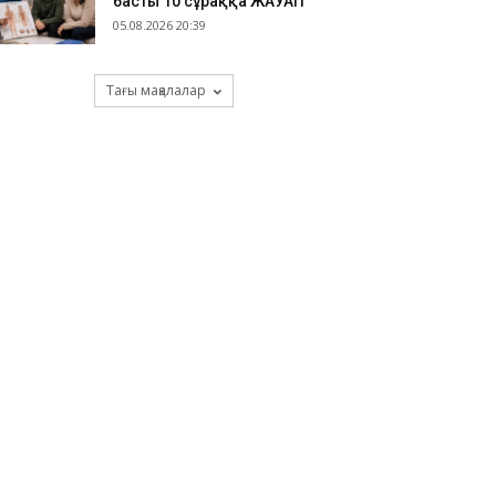
басты 10 сұраққа ЖАУАП
05.08.2026 20:39
Тағы мақалалар