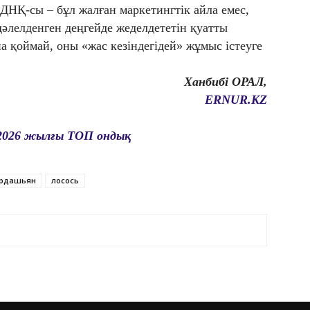
ДНҚ-сы – бұл жалған маркетингтік айла емес,
дәлелденген деңгейде жеделдететін қуатты
а қоймай, оны «жас кезіндегідей» жұмыс істеуге
Ханбибі ОРАЛ,
ERNUR.KZ
26 жылғы ТОП ондық
ардашьян
лосось