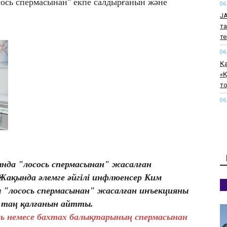
сось спермасынан" екпе салдырғанын және
06
J
та
т
06
Қ
«Қ
т
06
Тү
қ
06
Қ
өт
нда "лосось спермасынан" жасалған
06
 Жақында әлемге әйгілі инфлюенсер Ким
Па
ы "лосось спермасынан" жасалған инъекцияны
қи
е таң қалғанын айтты.
к
ось немесе бахтах балықтарының спермасынан
06