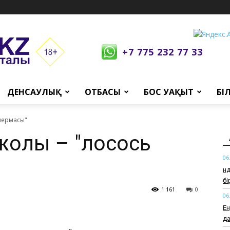
+7 775 232 77 33
ДЕНСАУЛЫҚ
ОТБАСЫ
БОС УАҚЫТ
БІ
спермасы"
 жолы – "лосось
06
Өн
б
1 161
0
06
Ен
да