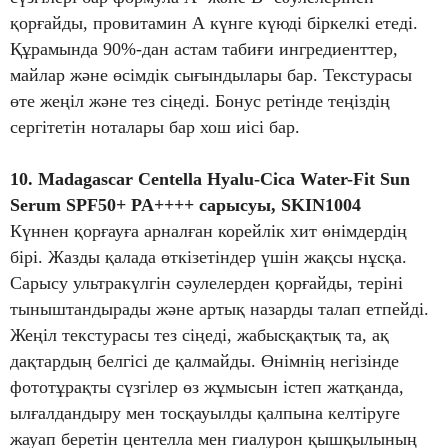
қорғайды, провитамин А күнге күюді біркелкі етеді.
Құрамында 90%-дан астам табиғи ингредиенттер,
майлар және өсімдік сығындылары бар. Текстурасы
өте жеңіл және тез сіңеді. Бонус ретінде теңіздің
сергітетін ноталары бар хош иісі бар.
10. Madagascar Centella Hyalu-Cica Water-Fit Sun
Serum SPF50+ PA++++ сарысуы, SKIN1004
Күннен қорғауға арналған корейлік хит өнімдердің
бірі. Жазды қалада өткізетіндер үшін жақсы нұсқа.
Сарысу ультракүлгін сәулелерден қорғайды, теріні
тыныштандырады және артық назарды талап етпейді.
Жеңіл текстурасы тез сіңеді, жабысқақтық та, ақ
дақтардың белгісі де қалмайды. Өнімнің негізінде
фототұрақты сүзгілер өз жұмысын істеп жатқанда,
ылғалдандыру мен тосқауылды қалпына келтіруге
жауап беретін центелла мен гиалурон қышқылының