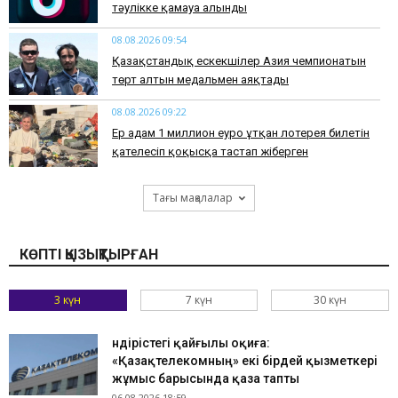
тәулікке қамауға алынды
08.08.2026 09:54
Қазақстандық ескекшілер Азия чемпионатын
төрт алтын медальмен аяқтады
08.08.2026 09:22
Ер адам 1 миллион еуро ұтқан лотерея билетін
қателесіп қоқысқа тастап жіберген
Тағы мақалалар
КӨПТІ ҚЫЗЫҚТЫРҒАН
3 күн
7 күн
30 күн
Өндірістегі қайғылы оқиға:
«Қазақтелекомның» екі бірдей қызметкері
жұмыс барысында қаза тапты
06.08.2026 18:59