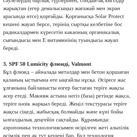
сәулелердің барлық түрлерінен, сондай-ақ көгілдір
жарықтан (егер демалысыңыз жағажай мен экран
арасында өтсе) қорғайды. Қорғанысқа Solar Protect
кешені жауап берсе, терінің сыртқы келбетіне бос
радикалдармен күресетін какаоның органикалық
сығындысы мен Е витаминінің туындысы жауап
береді.
3. SPF 50 Lumicity флюиді, Valmont
Бұл флюид – айналада металдар мен бетон қоршаған
қаланың ыстығына өте ыңғайлы нұсқа. Әсіресе жас
ұлғаюына байланысты өзгер бастаған теріге жақсы
әсер етеді. Макияж астына негіз (база) ретінде жақса,
теріге нәзік жарқыл береді. Жеңіл текстурасы теріге
жақсы сіңеді, жабысқақ болмайды және күні бойы
ылғалдылық деңгейін сақтайды. Құрамында:
аэропоника технологиясымен өсірілген жеті альпілік
өсімдік пен ақ тұт кешені бар. Бұл технология