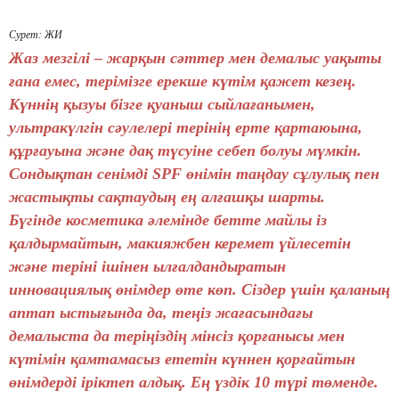
Сурет: ЖИ
Жаз мезгілі – жарқын сәттер мен демалыс уақыты
ғана емес, терімізге ерекше күтім қажет кезең.
Күннің қызуы бізге қуаныш сыйлағанымен,
ультракүлгін сәулелері терінің ерте қартаюына,
құрғауына және дақ түсуіне себеп болуы мүмкін.
Сондықтан сенімді SPF өнімін таңдау сұлулық пен
жастықты сақтаудың ең алғашқы шарты.
Бүгінде косметика әлемінде бетте майлы із
қалдырмайтын, макияжбен керемет үйлесетін
және теріні ішінен ылғалдандыратын
инновациялық өнімдер өте көп. Сіздер үшін қаланың
аптап ыстығында да, теңіз жағасындағы
демалыста да теріңіздің мінсіз қорғанысы мен
күтімін қамтамасыз ететін күннен қорғайтын
өнімдерді іріктеп алдық. Ең үздік 10 түрі төменде.