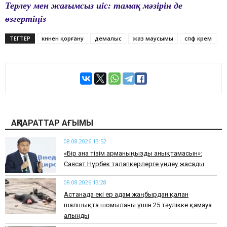
Терлеу мен жағымсыз иіс: тамақ мәзірін де
өзгертіңіз
ТЕГТЕР
күннен қорғану
демалыс
жаз маусымы
спф крем
АҚПАРАТТАР АҒЫМЫ
08.08.2026 13:52
«Бір ғана тізім арманыңызды анықтамасын»:
Саясат Нұрбек талапкерлерге үндеу жасады
08.08.2026 13:28
Астанада екі ер адам жаңбырдан қалған
шалшықта шомылғаны үшін 25 тәулікке қамауға
алынды