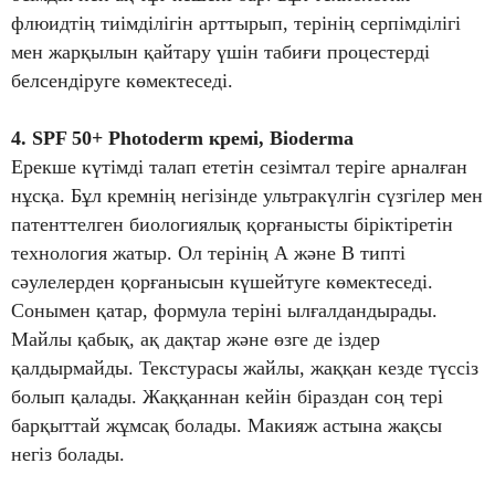
флюидтің тиімділігін арттырып, терінің серпімділігі
мен жарқылын қайтару үшін табиғи процестерді
белсендіруге көмектеседі.
4. SPF 50+ Photoderm кремі, Bioderma
Ерекше күтімді талап ететін сезімтал теріге арналған
нұсқа. Бұл кремнің негізінде ультракүлгін сүзгілер мен
патенттелген биологиялық қорғанысты біріктіретін
технология жатыр. Ол терінің А және В типті
сәулелерден қорғанысын күшейтуге көмектеседі.
Сонымен қатар, формула теріні ылғалдандырады.
Майлы қабық, ақ дақтар және өзге де іздер
қалдырмайды. Текстурасы жайлы, жаққан кезде түссіз
болып қалады. Жаққаннан кейін біраздан соң тері
барқыттай жұмсақ болады. Макияж астына жақсы
негіз болады.