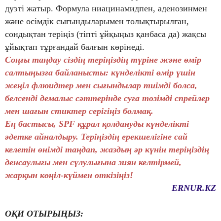
дуэті жатыр. Формула ниацинамидпен, аденозинмен
және өсімдік сығындыларымен толықтырылған,
сондықтан теріңіз (тіпті ұйқыңыз қанбаса да) жақсы
ұйықтап тұрғандай балғын көрінеді.
Соңғы таңдау сіздің теріңіздің түріне және өмір
салтыңызға байланысты: күнделікті өмір үшін
жеңіл флюидтер мен сығындылар тиімді болса,
белсенді демалыс сәттерінде суға төзімді спрейлер
мен шағын стиктер серігіңіз болмақ.
Ең бастысы, SPF құрал қолдануды күнделікті
әдетке айналдыру. Теріңіздің ерекшелігіне сай
келетін өнімді таңдап, жаздың әр күнін теріңіздің
денсаулығы мен сұлулығына зиян келтірмей,
жарқын көңіл-күймен өткізіңіз!
ERNUR.KZ
ОҚИ ОТЫРЫҢЫЗ: