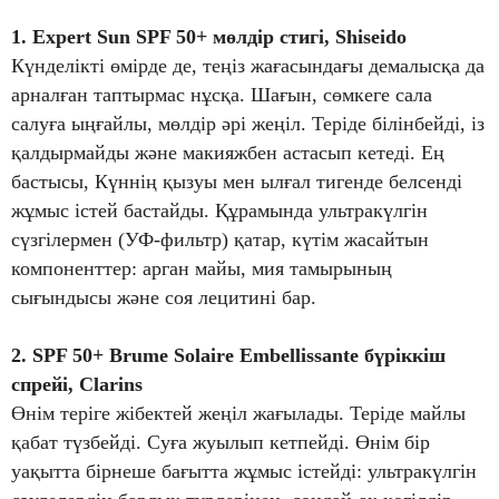
1. Expert Sun SPF 50+ мөлдір стигі, Shiseido
Күнделікті өмірде де, теңіз жағасындағы демалысқа да
арналған таптырмас нұсқа. Шағын, сөмкеге сала
салуға ыңғайлы, мөлдір әрі жеңіл. Теріде білінбейді, із
қалдырмайды және макияжбен астасып кетеді. Ең
бастысы, Күннің қызуы мен ылғал тигенде белсенді
жұмыс істей бастайды. Құрамында ультракүлгін
сүзгілермен (УФ-фильтр) қатар, күтім жасайтын
компоненттер: арган майы, мия тамырының
сығындысы және соя лецитині бар.
2. SPF 50+ Brume Solaire Embellissante бүріккіш
спрейі, Clarins
Өнім теріге жібектей жеңіл жағылады. Теріде майлы
қабат түзбейді. Суға жуылып кетпейді. Өнім бір
уақытта бірнеше бағытта жұмыс істейді: ультракүлгін