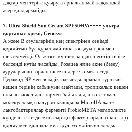
дақтар мен теріге қуыруға арналған май жаққандай
әсер қалдырмайды.
7. Ultra Shield Sun Cream SPF50+PA++++ ультра
қорғаныс кремі, Genosys
А және В сәулелерінің кең спектрінен сенімді
қорғайтын бұл құрал жай ғана тосқауыл рөлімен
шектелмейді. Ол жазғы күннен зардап шегетін теріге
белсенді күтім жасайды. Розацеа және акне (безеу)
ауруларынан зардап шегетіндерге көмектеседі.
Церамид NP мен өсімдік сығындыларынан тұратын
кешен терінің қабынуын азайтады, тропикалық кешен
оны антиоксиданттармен байытады, ал өте төмен
молекулалық гиалурон қышқылы MicroHA және
лактобактериялар ферменті ProbioMETA мегаполисте
күнделікті кездесетін сыртқы факторлардан (шаң, кір)
қорғау мен қалпына келтіруді өз мойнына алады.