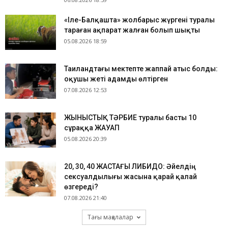
«Іле-Балқашта» жолбарыс жүргені туралы
тараған ақпарат жалған болып шықты
05.08.2026 18:59
Таиландтағы мектепте жаппай атыс болды:
оқушы жеті адамды өлтірген
07.08.2026 12:53
ЖЫНЫСТЫҚ ТӘРБИЕ туралы басты 10
сұраққа ЖАУАП
05.08.2026 20:39
​20, 30, 40 ЖАСТАҒЫ ЛИБИДО: Әйелдің
сексуалдылығы жасына қарай қалай
өзгереді?
07.08.2026 21:40
Тағы мақалалар