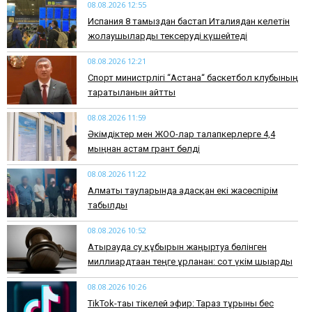
08.08.2026 12:55
Испания 8 тамыздан бастап Италиядан келетін
жолаушыларды тексеруді күшейтеді
08.08.2026 12:21
Спорт министрлігі “Астана“ баскетбол клубының
таратылғанын айтты
08.08.2026 11:59
Әкімдіктер мен ЖОО-лар талапкерлерге 4,4
мыңнан астам грант бөлді
08.08.2026 11:22
Алматы тауларында адасқан екі жасөспірім
табылды
08.08.2026 10:52
Атырауда су құбырын жаңғыртуға бөлінген
миллиардтаған теңге ұрланған: сот үкім шығарды
08.08.2026 10:26
TikTok-тағы тікелей эфир: Тараз тұрғыны бес