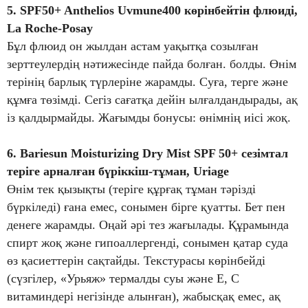
5. SPF50+ Anthelios Uvmune400 көрінбейтін флюиді,
La Roche-Posay
Бұл флюид он жылдан астам уақытқа созылған
зерттеулердің нәтижесінде пайда болған. болды. Өнім
терінің барлық түрлеріне жарамды. Суға, терге және
құмға төзімді. Сегіз сағатқа дейін ылғалдандырады, ақ
із қалдырмайды. Жағымды бонусы: өнімнің иісі жоқ.
6. Bariesun Moisturizing Dry Mist SPF 50+ сезімтал
теріге арналған бүріккіш-тұман, Uriage
Өнім тек қызықты (теріге құрғақ тұман тәрізді
бүркіледі) ғана емес, сонымен бірге қуатты. Бет пен
денеге жарамды. Оңай әрі тез жағылады. Құрамында
спирт жоқ және гипоаллергенді, сонымен қатар суда
өз қасиеттерін сақтайды. Текстурасы көрінбейді
(сүзгілер, «Урьяж» термалды суы және Е, С
витаминдері негізінде алынған), жабысқақ емес, ақ