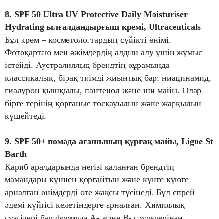
8. SPF 50 Ultra UV Protective Daily Moisturiser
Hydrating ылғалдандырғыш кремі, Ultraceuticals
Бұл крем – косметологтардың сүйікті өнімі.
Фотоқартаю мен әжімдердің алдын алу үшін жұмыс
істейді. Аустралиялық брендтің өұрамында
классикалық, бірақ тиімді жиынтық бар: ниацинамид,
гиалурон қышқылы, пантенол және ши майы. Олар
бірге терінің қорғаныс тосқауылын және жарқылын
күшейтеді.
9. SPF 50+ помада ағашының құрғақ майы, Ligne St
Barth
Кариб аралдарында негізі қаланған брендтің
мамандары күннен қорғайтын және күнге күюге
арналған өнімдерді өте жақсы түсінеді. Бұл спрей
әдемі күйгісі келетіндерге арналған. Химиялық
сүзгілері бар формула А- және В- сәулелерінен