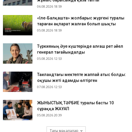
жұмыс барысында қаза тапты
06.08.2026 18:59
«Іле-Балқашта» жолбарыс жүргені туралы
тараған ақпарат жалған болып шықты
05.08.2026 18:59
Түркияның Әуе күштерінде алғаш рет әйел
генерал тағайындалды
05.08.2026 12:53
Таиландтағы мектепте жаппай атыс болды:
оқушы жеті адамды өлтірген
07.08.2026 12:53
ЖЫНЫСТЫҚ ТӘРБИЕ туралы басты 10
сұраққа ЖАУАП
05.08.2026 20:39
Тағы мақалалар