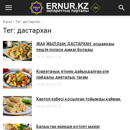
Басы
Тег: дастархан
Тег: дастархан
ЖАҢА ЖЫЛДЫҚ ДАСТАРХАН: асшаянды
пеште пісірсе дәмді болады
11.12.2023 21:10
Күркетауық етінен дайындалған өте
пайдалы диеталық тағам
19.09.2023 22:41
​Картоп езбесі қосылған тойымды құймақ
08.09.2023 20:18
Балықтан ерекше котлет мәзірі