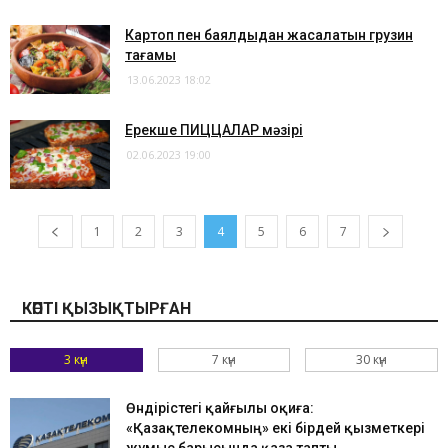
​Картоп пен баялдыдан жасалатын грузин
тағамы
13.06.2023 18:02
Ерекше ПИЦЦАЛАР мәзірі
02.06.2023 19:00
1
2
3
4
5
6
7
КӨПТІ ҚЫЗЫҚТЫРҒАН
3 күн
7 күн
30 күн
Өндірістегі қайғылы оқиға:
«Қазақтелекомның» екі бірдей қызметкері