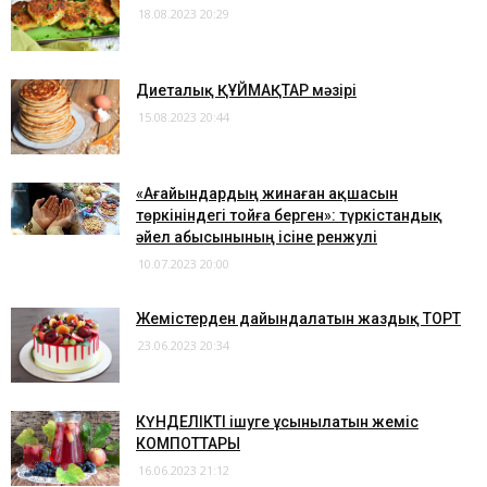
18.08.2023 20:29
Диеталық ҚҰЙМАҚТАР мәзірі
15.08.2023 20:44
«Ағайындардың жинаған ақшасын
төркініндегі тойға берген»: түркістандық
әйел абысынының ісіне ренжулі
10.07.2023 20:00
​Жемістерден дайындалатын жаздық ТОРТ
23.06.2023 20:34
​КҮНДЕЛІКТІ ішуге ұсынылатын жеміс
КОМПОТТАРЫ
16.06.2023 21:12