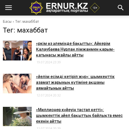
Басы
Тег: махаббат
Тег: махаббат
​«Әркім өз әлемінде бақытты»: Айкерім
Қалаубаева Нұрлан Әлімжанмен қарым-
қатынасы жайлы айтты
19.07.2024 23:39
​«Әйелім есімді кетіріп жүр»: шымкенттік
азамат жарының күтіміне ақшаны
аямайтынын айтты
12.07.2024 20:32
​«Миллионер күйеуін тастап кетті»:
шымкенттік әйел бақыттың байлықта емес
екенін айтты
11.07.2024 20:39