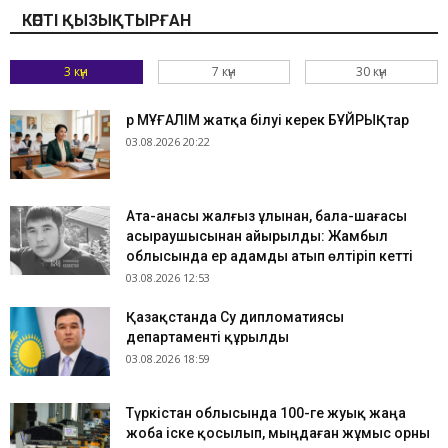
КӨПТІ ҚЫЗЫҚТЫРҒАН
3 күн
7 күн
30 күн
Әр МҰҒАЛІМ жатқа білуі керек БҰЙРЫҚтар
03.08.2026 20:22
Ата-анасы жалғыз ұлынан, бала-шағасы
асыраушысынан айырылды: Жамбыл
облысында ер адамды атып өлтіріп кетті
03.08.2026 12:53
Қазақстанда Су дипломатиясы
департаменті құрылды
03.08.2026 18:59
Түркістан облысында 100-ге жуық жаңа
жоба іске қосылып, мыңдаған жұмыс орны