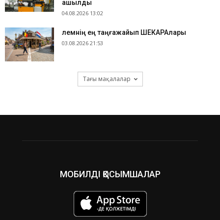
ашылды
04.08.2026 13:02
​Әлемнің ең таңғажайып ШЕКАРАлары
03.08.2026 21:53
Тағы мақалалар
МОБИЛДІ ҚОСЫМШАЛАР