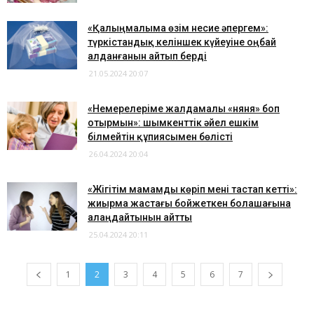
«Қалыңмалыма өзім несие әпергем»:
түркістандық келіншек күйеуіне оңбай
алданғанын айтып берді
21.05.2024 20:07
​«Немерелеріме жалдамалы «няня» боп
отырмын»: шымкенттік әйел ешкім
білмейтін құпиясымен бөлісті
26.04.2024 20:04
​«Жігітім мамамды көріп мені тастап кетті»:
жиырма жастағы бойжеткен болашағына
алаңдайтынын айтты
25.04.2024 20:11
1
2
3
4
5
6
7