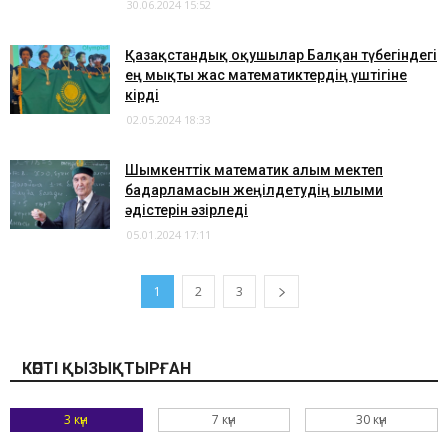
30.06.2024 15:52
Қазақстандық оқушылар Балқан түбегіндегі
ең мықты жас математиктердің үштігіне
кірді
02.05.2024 18:33
Шымкенттік математик ғалым мектеп
бағдарламасын жеңілдетудің ғылыми
әдістерін әзірледі
05.01.2024 17:11
1
2
3
КӨПТІ ҚЫЗЫҚТЫРҒАН
3 күн
7 күн
30 күн