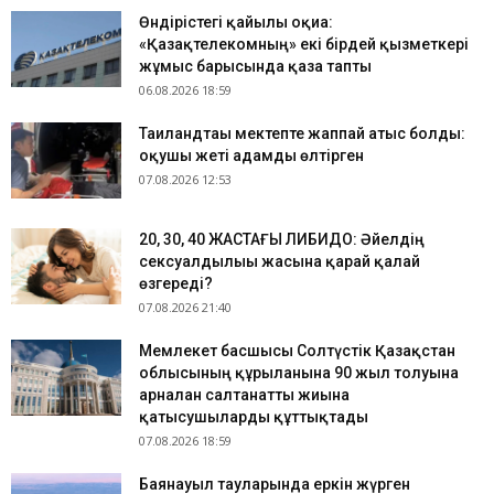
Өндірістегі қайғылы оқиға:
«Қазақтелекомның» екі бірдей қызметкері
жұмыс барысында қаза тапты
06.08.2026 18:59
Таиландтағы мектепте жаппай атыс болды:
оқушы жеті адамды өлтірген
07.08.2026 12:53
​20, 30, 40 ЖАСТАҒЫ ЛИБИДО: Әйелдің
сексуалдылығы жасына қарай қалай
өзгереді?
07.08.2026 21:40
Мемлекет басшысы Солтүстік Қазақстан
облысының құрылғанына 90 жыл толуына
арналған салтанатты жиынға
қатысушыларды құттықтады
07.08.2026 18:59
Баянауыл тауларында еркін жүрген