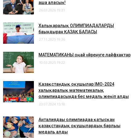
аша аласың!
26.03.2026 19:31
Халықаралық ОЛИМПИАДАЛАРДЫ
бағындырған ҚАЗАҚ БАЛАСЫ
27.11.2025 19:36
МАТЕМАТИКАНЫ оңай үйренуге лайфхактар
10.03.2025 19:22
Қазақстандық оқушылар IMO-2024
халықаралық математикалық
олимпиадасында бес медаль жеңіп алды
23.07.2024 15:18
Анталиядағы олимпиадаға қатысқан
қазақстандық оқушылардың барлығы
медаль алды