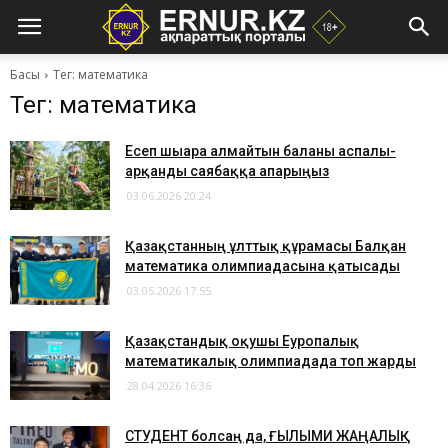
Басы
Тег: математика
Тег: математика
Есеп шығара алмайтын баланы аспалы-
арқанды саябаққа апарыңыз
03.06.2026 20:24
Қазақстанның ұлттық құрамасы Балқан
математика олимпиадасына қатысады
03.05.2026 17:55
Қазақстандық оқушы Еуропалық
математикалық олимпиадада топ жарды
28.04.2026 16:36
СТУДЕНТ болсаң да, ҒЫЛЫМИ ЖАҢАЛЫҚ