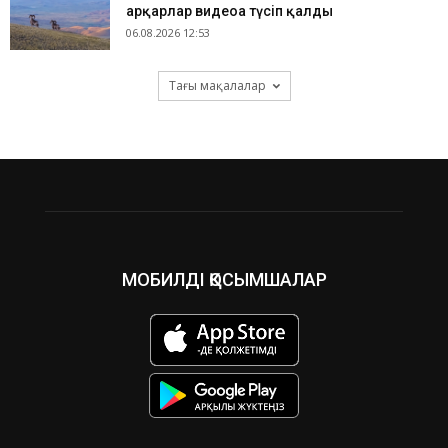
арқарлар видеоға түсіп қалды
06.08.2026 12:53
Тағы мақалалар
МОБИЛДІ ҚОСЫМШАЛАР