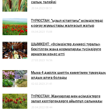
салық төлейді
20.04.2023 08:51
ТҮРКІСТАН: "Қызыл кітаптағы" өсімдіктерді
қорғау жұмыстары жалғасып жатыр
06.04.2023 15:08
ШЫМКЕНТ: «Өсімдіктер дүниесі туралы»
бекітілген жаңа нормаларды түсіндіруге
арналған кеңес өтті
27.03.2023 16:56
Мына 4 дәрілік шөптің көмегімен тұмаудың
алдын алуға болады
02.02.2023 21:41
ТҮРКІСТАН: Жануарлар мен өсімдіктерге
залал келтіргендерге айыппұл салынады
20.04.2022 08:44