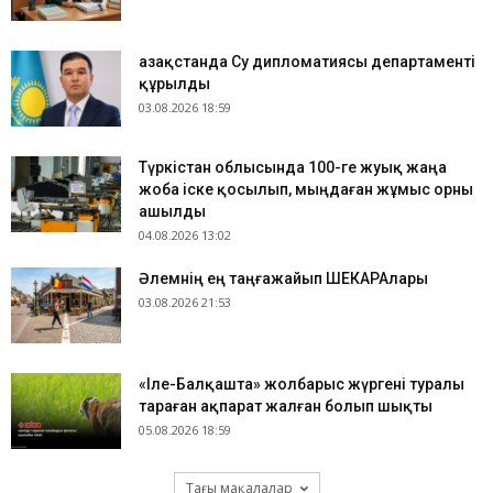
Қазақстанда Су дипломатиясы департаменті
құрылды
03.08.2026 18:59
Түркістан облысында 100-ге жуық жаңа
жоба іске қосылып, мыңдаған жұмыс орны
ашылды
04.08.2026 13:02
​Әлемнің ең таңғажайып ШЕКАРАлары
03.08.2026 21:53
«Іле-Балқашта» жолбарыс жүргені туралы
тараған ақпарат жалған болып шықты
05.08.2026 18:59
Тағы мақалалар