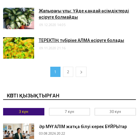
Жапырағы улы: Үйде қандай өсімдіктерді
өсіруге болмайды
09.12.2020 14:05
ТЕРЕКТІҢ түбіріне АЛМА өсіруге болады
09.11.2020 21:16
1
2
КӨПТІ ҚЫЗЫҚТЫРҒАН
3 күн
7 күн
30 күн
Әр МҰҒАЛІМ жатқа білуі керек БҰЙРЫҚтар
03.08.2026 20:22