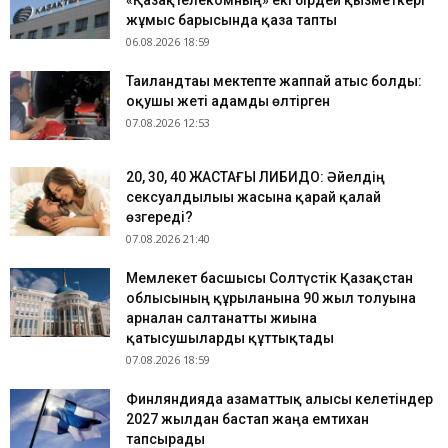
«Қазақтелекомның» екі бірдей қызметкері
жұмыс барысында қаза тапты
06.08.2026 18:59
Таиландтағы мектепте жаппай атыс болды:
оқушы жеті адамды өлтірген
07.08.2026 12:53
​20, 30, 40 ЖАСТАҒЫ ЛИБИДО: Әйелдің
сексуалдылығы жасына қарай қалай
өзгереді?
07.08.2026 21:40
Мемлекет басшысы Солтүстік Қазақстан
облысының құрылғанына 90 жыл толуына
арналған салтанатты жиынға
қатысушыларды құттықтады
07.08.2026 18:59
Финляндияда азаматтық алғысы келетіндер
2027 жылдан бастап жаңа емтихан
тапсырады