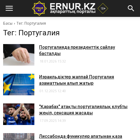
Басы
Тег: Португалия
Тег: Португалия
Португалияда президенттік сайлау
басталды
18.01.2026 15:32
Израильдіктер жаппай Португалия
азаматтығын алып жатыр
01.12.2025 12:40
"Қарабах" атақты португалиялық клубты
жеңіп, сенсация жасады
17.09.2025 14:39
​Лиссабонда фуникулер апатынан қаза