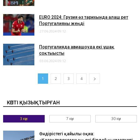
EURO 2024: Грузия өз тарихында алғаш рет
Португалияны жеңді
27.06.2024 09:12
Португалияда авиашоуда екі ұшақ
соқтығысты
03.06.2024 09:12
1
2
3
4
КӨПТІ ҚЫЗЫҚТЫРҒАН
3 күн
7 күн
30 күн
Өндірістегі қайғылы оқиға: