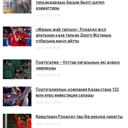
тапқандардың басым бөлігі шетел
азаматтары
06.09.2025 13:58
«Жаның жай тапсын»: Роналду жол
апатынан қаза тапқан Диогу Жотаның
отбасына көңіл айтты
03.07.2025 18:59
Португалия – Ұлттар лигасының екі дүркін
чемпионы
09.06.2025 10:30
Португалиялық компания Қазақстанға 132
млн еуро инвестиция салады
03.06.2025 10:04
​Криштиану Роналду тағы бір рекорд орнатты
24.03.2025 13:56