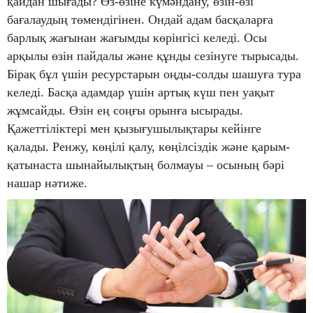
қайдан шығады? Өз-өзіне күмәндану, өзін-өзі
бағалаудың төмендігінен. Ондай адам басқаларға
барлық жағынан жағымды көрінгісі келеді. Осы
арқылы өзін пайдалы және құнды сезінуге тырысады.
Бірақ бұл үшін ресурстарын оңды-солды шашуға тура
келеді. Басқа адамдар үшін артық күш пен уақыт
жұмсайды. Өзін ең соңғы орынға ысырады.
Қажеттіліктері мен қызығушылықтары кейінге
қалады. Ренжу, көңілі қалу, көңілсіздік және қарым-
қатынаста шынайылықтың болмауы – осының бәрі
нашар нәтиже.