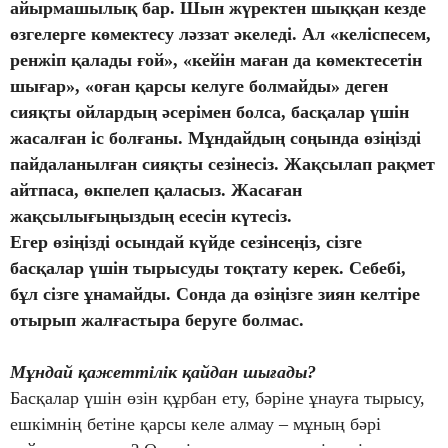
айырмашылық бар. Шын жүректен шыққан кезде
өзгелерге көмектесу ләззат әкеледі. Ал «келіспесем,
ренжіп қалады ғой», «кейін маған да көмектесетін
шығар», «оған қарсы келуге болмайды» деген
сияқты ойлардың әсерімен болса, басқалар үшін
жасалған іс болғаны. Мұндайдың соңында өзіңізді
пайдаланылған сияқты сезінесіз. Жақсылап рақмет
айтпаса, өкпелеп қаласыз. Жасаған
жақсылығыңыздың есесін күтесіз.
Егер өзіңізді осындай күйде сезінсеңіз, сізге
басқалар үшін тырысуды тоқтату керек. Себебі,
бұл сізге ұнамайды. Сонда да өзіңізге зиян келтіре
отырып жалғастыра беруге болмас.
Мұндай қажеттілік қайдан шығады?
Басқалар үшін өзін құрбан ету, бәріне ұнауға тырысу,
ешкімнің бетіне қарсы келе алмау – мұның бәрі