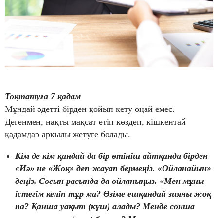
Тоқтатуға 7 қадам
Мұндай әдетті бірден қойып кету оңай емес.
Дегенмен, нақты мақсат етіп көздеп, кішкентай
қадамдар арқылы жетуге болады.
Кім де кім қандай да бір өтініш айтқанда бірден
«Иә» не «Жоқ» деп жауап бермеңіз. «Ойланайын»
деңіз. Сосын расында да ойланыңыз. «Мен мұны
істегім келіп тұр ма? Өзіме ешқандай зияны жоқ
па? Қанша уақыт (күш) алады? Менде сонша