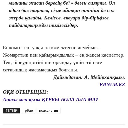
мынаны жасап бересің бе?» деген сияқты. Ол
адам бас тартса, сізге айтқан өтініші де сол
жерде қалады. Келіссе, екеуара бір-біріңізге
пайдаларыңызды тигізесіздер.
Ешкімге, еш уақытта көмектеспе демейміз.
Жомарттық пен қайырымдылық – ең жақсы қасиеттер.
Тек, біреудің өтінішін орындау үшін өзіңізге
сатқындық жасамасаңыз болғаны.
Дайындаған: А. Мейірханқызы,
ERNUR.KZ
ОҚИ ОТЫРЫҢЫЗ:
Анасы мен қызы ҚҰРБЫ БОЛА АЛА МА?
ТЕГТЕР
тәрбие
психология