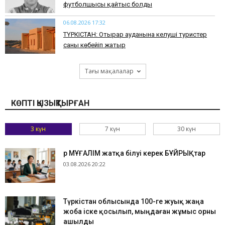
футболшысы қайтыс болды
06.08.2026 17:32
ТҮРКІСТАН: Отырар ауданына келуші туристер
саны көбейіп жатыр
Тағы мақалалар
КӨПТІ ҚЫЗЫҚТЫРҒАН
3 күн
7 күн
30 күн
Әр МҰҒАЛІМ жатқа білуі керек БҰЙРЫҚтар
03.08.2026 20:22
Түркістан облысында 100-ге жуық жаңа
жоба іске қосылып, мыңдаған жұмыс орны
ашылды