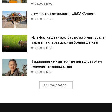
04.08.2026 13:02
​Әлемнің ең таңғажайып ШЕКАРАлары
03.08.2026 21:53
«Іле-Балқашта» жолбарыс жүргені туралы
тараған ақпарат жалған болып шықты
05.08.2026 18:59
Түркияның Әуе күштерінде алғаш рет әйел
генерал тағайындалды
05.08.2026 12:53
Тағы мақалалар