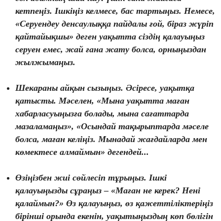
кетпеңіз. Ішкіңіз келмесе, бас тартыңыз. Немесе,
«Серуендеу денсаулыққа пайдалы ғой, біраз жүріп
қайтайықшы» деген уақытта сіздің қалауыңыз
серуен емес, жай ғана жату болса, орныңыздан
жылжымаңыз.
Шекараны айқын сызыңыз. Әсіресе, уақытқа
қатысты. Мәселен, «Мына уақытта маған
хабарласуыңызға болады, мына сағаттарда
мазаламаңыз», «Осындай тақырыптарда мәселе
болса, маған келіңіз. Мынадай жағдайларда мен
көмектесе алмаймын» дегендей...
Өзіңізбен жиі сөйлесіп тұрыңыз. Ішкі
қалауыңызды сұраңыз – «Маған не керек? Нені
қалаймын?» Өз қалауыңыз, өз қажеттіліктеріңіз
бірінші орында екенін, уақытыңыздың көп бөлігін