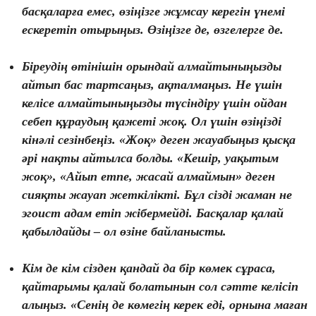
басқаларға емес, өзіңізге жұмсау керегін үнемі
ескеретіп отырыңыз. Өзіңізге де, өзгелерге де.
Біреудің өтінішін орындай алмайтыныңызды
айтып бас тартсаңыз, ақталмаңыз. Не үшін
келісе алмайтыныңызды түсіндіру үшін ойдан
себеп құраудың қажеті жоқ. Ол үшін өзіңізді
кінәлі сезінбеңіз. «Жоқ» деген жауабыңыз қысқа
әрі нақты айтылса болды. «Кешір, уақытым
жоқ», «Айып етпе, жасай алмаймын» деген
сияқты жауап жеткілікті. Бұл сізді жаман не
эгоист адам етіп жібермейді. Басқалар қалай
қабылдайды – ол өзіне байланысты.
Кім де кім сізден қандай да бір көмек сұраса,
қайтарымы қалай болатынын сол сәтте келісіп
алыңыз. «Сенің де көмегің керек еді, орнына маған