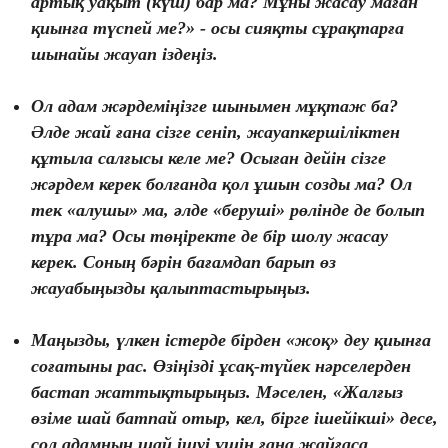
артық уақыт (күш) бар ма? Мұны жасау маған
қиынға түспей ме?» - осы сияқты сұрақтарға
шынайы жауап іздеңіз.
Ол адам жәрдеміңізге шынымен мұқтаж ба?
Әлде жай ғана сізге сеніп, жауапкершіліктен
құтыла салғысы келе ме? Осыған дейін сізге
жәрдем керек болғанда қол ұшын созды ма? Ол
тек «алушы» ма, әлде «беруші» рөлінде де болып
тұра ма? Осы төңіректе де бір шолу жасау
керек. Соның бәрін бағамдап барып өз
жауабыңызды қалыптастырыңыз.
Маңызды, үлкен істерде бірден «жоқ» деу қиынға
соғатыны рас. Өзіңізді ұсақ-түйек нәрселерден
бастап жаттықтырыңыз. Мәселен, «Жалғыз
өзіме шай батпай отыр, кел, бірге ішейікші» десе,
сол адамның шай ішуі үшін ғана жайғаса