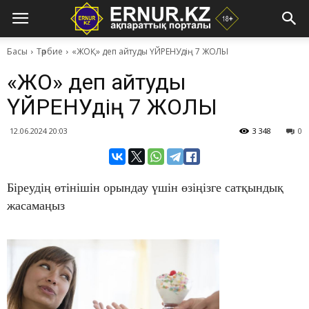
Басы
Тәрбие
«ЖОҚ» деп айтуды ҮЙРЕНУдің 7 ЖОЛЫ
«ЖОҚ» деп айтуды
ҮЙРЕНУдің 7 ЖОЛЫ
12.06.2024 20:03
3 348
0
Біреудің өтінішін орындау үшін өзіңізге сатқындық
жасамаңыз