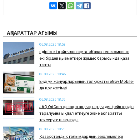
АҚПАРАТТАР АҒЫМЫ
06.08.2026 18:59
Өндірістегі қайғылы оқиға: «Қазақтелекомның»
екі бірдей қызметкері жұмыс барысында қаза
тапты
06.08.2026 18:46
Енді үй жануарларының төлқұжаты eGov Mobile-
да қолжетімді
06.08.2026 18:33
JAQ.OrtCom қазақстандықтарды дипфейктердің
таралуына ықпал етпеуге және ақпаратты
тексеруге шақырды
06.08.2026 18:20
Қазақстандық ғалымдардың әзірлемелері