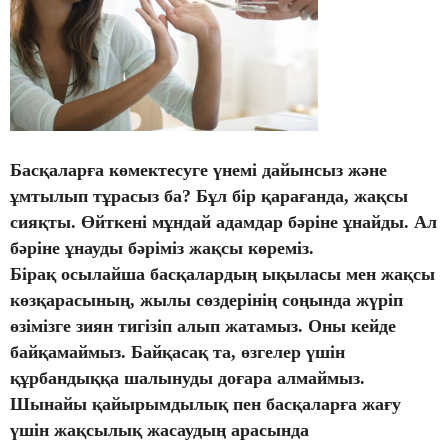
Басқаларға көмектесуге үнемі дайынсыз және
ұмтылып тұрасыз ба? Бұл бір қарағанда, жақсы
сияқты. Өйткені мұндай адамдар бәріне ұнайды. Ал
бәріне ұнауды бәріміз жақсы көреміз.
Бірақ осылайша басқалардың ықыласы мен жақсы
көзқарасының, жылы сөздерінің соңында жүріп
өзімізге зиян тигізіп алып жатамыз. Оны кейде
байқамаймыз. Байқасақ та, өзгелер үшін
құрбандыққа шалынуды доғара алмаймыз.
Шынайы қайырымдылық пен басқаларға жағу
үшін жақсылық жасаудың арасында