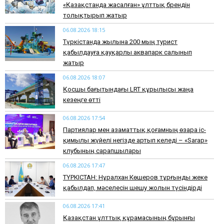
«Қазақстанда жасалған» ұлттық брендін
толықтырып жатыр
06.08.2026 18:15
Түркістанда жылына 200 мың турист
қабылдауға қауқарлы аквапарк салынып
жатыр
06.08.2026 18:07
Қосшы бағытындағы LRT құрылысы жаңа
кезеңге өтті
06.08.2026 17:54
Партиялар мен азаматтық қоғамның өзара іс-
қимылы жүйелі негізде артып келеді – «Sarap»
клубының сарапшылары
06.08.2026 17:47
ТҮРКІСТАН: Нұралхан Көшеров тұрғынды жеке
қабылдап, мәселесін шешу жолын түсіндірді
06.08.2026 17:41
Қазақстан ұлттық құрамасының бұрынғы