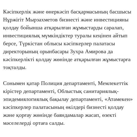
Кәсіпкерлік және өнеркәсіп басқармасының басшысы
Нұржігіт Мырзахметов бизнесті және инвестицияны
қолдау бойынша атқарылған жұмыстарды саралап,
инвестициялық мүмкіндіктер туралы кеңінен айтып
берсе, Түркістан облысы кәсіпкерлер палатасы
директорының орынбасары Зухра Амирова да
кәсіпкерлікті қолдау жөнінде атқарылған жұмыстарға
тоқталды.
Сонымен қатар Полиция департаменті, Мемлекеттік
кірістер департаменті, Облыстық санитариялық-
эпидемиялогиялық бақылау департаменті, «Атамекен»
кәсіпкерлер палатасының өкілдері бизнесті қолдау
және қорғау жөнінде баяндамалар жасап, өзекті
мәселелерді ортаға салды.