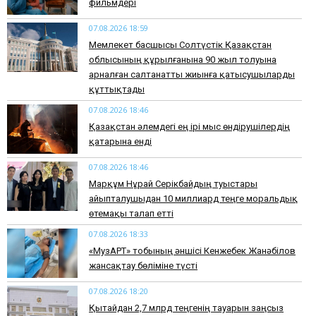
фильмдері
07.08.2026 18:59
Мемлекет басшысы Солтүстік Қазақстан
облысының құрылғанына 90 жыл толуына
арналған салтанатты жиынға қатысушыларды
құттықтады
07.08.2026 18:46
Қазақстан әлемдегі ең ірі мыс өндірушілердің
қатарына енді
07.08.2026 18:46
Марқұм Нұрай Серікбайдың туыстары
айыпталушыдан 10 миллиард теңге моральдық
өтемақы талап етті
07.08.2026 18:33
«МузАРТ» тобының әншісі Кенжебек Жанәбілов
жансақтау бөліміне түсті
07.08.2026 18:20
Қытайдан 2,7 млрд теңгенің тауарын заңсыз