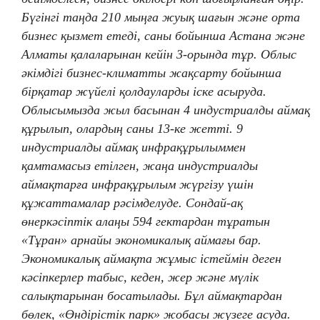
Бүгінгі таңда 210 мыңға жуық шағын және орта
бизнес қызмет етеді, саны бойынша Астана және
Алматы қалаларынан кейін 3-орында тұр. Облыс
әкімдігі бизнес-климатты жақсарту бойынша
бірқатар жүйелі қолдауларды іске асыруда.
Облысымызда жыл басынан 4 индустриалды аймақ
құрылып, олардың саны 13-ке жетті. 9
индустриалды аймақ инфрақұрылыммен
қамтамасыз етілген, жаңа индустриалды
аймақтарға инфрақұрылым жүргізу үшін
құжаттамалар рәсімделуде. Сондай-ақ
өнеркәсіптік алаңы 594 гектардан тұратын
«Тұран» арнайы экономикалық аймағы бар.
Экономикалық аймақта жұмыс істеймін деген
кәсіпкерлер табыс, кеден, жер және мүлік
салықтарынан босатылады. Бұл аймақтардан
бөлек, «Өндірістік парк» жобасы жүзеге асуда.