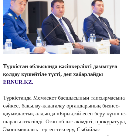
Түркістан облысында кәсіпкерлікті дамытуға
қолдау күшейтіле түсті
, деп хабарлайды
ERNUR.KZ.
Түркістанда Мемлекет басшысының тапсырмасына
сәйкес, бақылау-қадағалау органдарының бизнес-
қауымдастық алдында «Бірыңғай есеп беру күні» іс-
шарасы өткізілді. Оған облыс әкімдігі, прокуратура,
Экономикалық тергеп тексеру, Сыбайлас