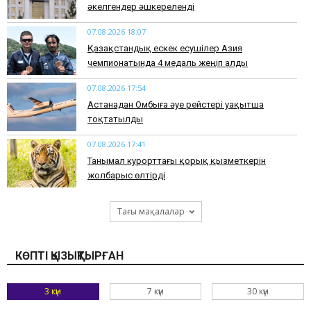
әкелгендер әшкереленді
07.08.2026 18:07
Қазақстандық ескек есушілер Азия
чемпионатында 4 медаль жеңіп алды
07.08.2026 17:54
Астанадан Омбыға әуе рейстері уақытша
тоқтатылды
07.08.2026 17:41
​Танымал курорттағы қорық қызметкерін
жолбарыс өлтірді
Тағы мақалалар
КӨПТІ ҚЫЗЫҚТЫРҒАН
3 күн
7 күн
30 күн