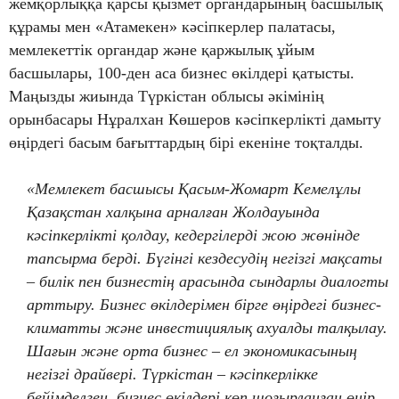
жемқорлыққа қарсы қызмет органдарының басшылық
құрамы мен «Атамекен» кәсіпкерлер палатасы,
мемлекеттік органдар және қаржылық ұйым
басшылары, 100-ден аса бизнес өкілдері қатысты.
Маңызды жиында Түркістан облысы әкімінің
орынбасары Нұралхан Көшеров кәсіпкерлікті дамыту
өңірдегі басым бағыттардың бірі екеніне тоқталды.
«Мемлекет басшысы Қасым-Жомарт Кемелұлы
Қазақстан халқына арналған Жолдауында
кәсіпкерлікті қолдау, кедергілерді жою жөнінде
тапсырма берді. Бүгінгі кездесудің негізгі мақсаты
– билік пен бизнестің арасында сындарлы диалогты
арттыру. Бизнес өкілдерімен бірге өңірдегі бизнес-
климатты және инвестициялық ахуалды талқылау.
Шағын және орта бизнес – ел экономикасының
негізгі драйвері. Түркістан – кәсіпкерлікке
бейімделген, бизнес өкілдері көп шоғырланған өңір.