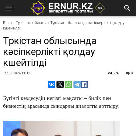
Басы
Түркістан облысы
Түркістан облысында кәсіпкерлікті қолдау
күшейтілді
Түркістан облысында
кәсіпкерлікті қолдау
күшейтілді
27.09.2024 11:30
968
0
Бүгінгі кездесудің негізгі мақсаты – билік пен
бизнестің арасында сындарлы диалогты арттыру.