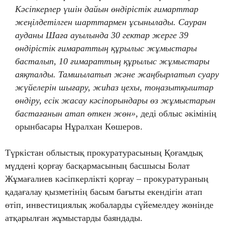
Кәсіпкерлер үшін дайын өндірістік ғимарттар
жеңілдетілген шарттармен ұсынылады. Сауран
ауданы Шаға ауылында 30 гектар жерге 39
өндірістік ғимараттың құрылыс жұмыстары
басталып, 10 ғимараттың құрылыс жұмыстары
аяқталды. Тамшылатып және жаңбырлатып суару
жүйелерін шығару, жиһаз цехы, тоңазытқыштар
өндіру, есік жасау кәсіпорындары өз жұмыстарын
бастағанын атап өткен жөн»,
деді облыс әкімінің
орынбасары Нұралхан Көшеров.
Түркістан облыстық прокуратурасының Қоғамдық
мүддені қорғау басқармасының басшысы Болат
Жұмағалиев кәсіпкерлікті қорғау – прокуратураның
қадағалау қызметінің басым бағыты екендігін атап
өтіп, инвестициялық жобаларды сүйемелдеу жөнінде
атқарылған жұмыстарды баяндады.