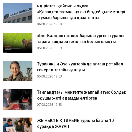
Өндірістегі қайғылы оқиға:
«Қазақтелекомның» екі бірдей қызметкері
жұмыс барысында қаза тапты
06.08.2026 18:59
«Іле-Балқашта» жолбарыс жүргені туралы
тараған ақпарат жалған болып шықты
05.08.2026 18:59
Түркияның Әуе күштерінде алғаш рет әйел
генерал тағайындалды
05.08.2026 12:53
Таиландтағы мектепте жаппай атыс болды:
оқушы жеті адамды өлтірген
07.08.2026 12:53
ЖЫНЫСТЫҚ ТӘРБИЕ туралы басты 10
сұраққа ЖАУАП