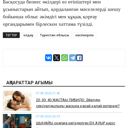
Басқосуда бизнес өкілдері өз өтініштері мен
ұсыныстарын айтып, қордаланған мәселелерді шешу
бойынша облыс әкімдігі мен құқық қорғау
органдарымен бірлескен хаттама түзілді.
ТЕГТЕР
қолдау
Түркістан облысы
кәсіпкерлік
АҚПАРАТТАР АҒЫМЫ
07.08.2026 21:40
​20, 30, 40 ЖАСТАҒЫ ЛИБИДО: Әйелдің
сексуалдылығы жасына қарай қалай өзгереді?
07.08.2026 20:35
​ШЫНАЙЫ оқиғаға негізделген ЕҢ АУЫР кәріс