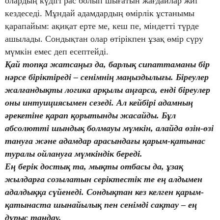
олардың күдігі рас болып шығатын жағдайлар жиі
кездеседі. Мұндай адамдардың өмірлік ұстанымы
қарапайым: ақиқат ерте ме, кеш пе, міндетті түрде
ашылады. Сондықтан олар өтірікпен ұзақ өмір сүру
мүмкін емес деп есептейді.
Қай топқа жатсаңыз да, барлық сипаттаманы бір
нәрсе біріктіреді – сенімнің маңыздылығы. Біреулер
жалғандықты логика арқылы аңғарса, енді біреулер
оны интуициясымен сезеді. Ал кейбірі адамның
әрекетіне қарап қорытынды жасайды. Бұл
абсолютті шындық болмауы мүмкін, алайда өзін-өзі
тануға және адамдар арасындағы қарым-қатынас
туралы ойлануға мүмкіндік береді.
Ең берік достық та, мықты отбасы да, ұзақ
жылдарға созылатын серіктестік те ең алдымен
адалдыққа сүйенеді. Сондықтан кез келген қарым-
қатынаста шынайылық пен сенімді сақтау – ең
дұрыс таңдау.