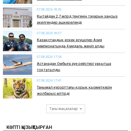
07.08.2026 18:20
Қытайдан 2,7 млрд теңгенің тауарын заңсыз
әкелгендер әшкереленді
07.08.2026 18:07
Қазақстандық ескек есушілер Азия
чемпионатында 4 медаль жеңіп алды
07.08.2026 17:54
Астанадан Омбыға әуе рейстері уақытша
тоқтатылды
07.08.2026 17:41
​Танымал курорттағы қорық қызметкерін
жолбарыс өлтірді
Тағы мақалалар
КӨПТІ ҚЫЗЫҚТЫРҒАН