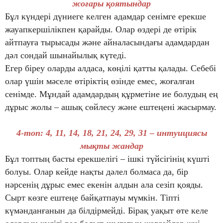
жоғары қоятындар
Бұл күндері дүниеге келген адамдар сенімге ерекше
жауапкершілікпен қарайды. Олар өздері де өтірік
айтпауға тырысады және айналасындағы адамдардан
дәл сондай шынайылық күтеді.
Егер біреу оларды алдаса, көңілі қатты қалады. Себебі
олар үшін мәселе өтіріктің өзінде емес, жоғалған
сенімде. Мұндай адамдардың құрметіне ие болудың ең
дұрыс жолы – ашық сөйлесу және ештеңені жасырмау.
4-топ: 4, 11, 14, 18, 21, 24, 29, 31 – интуициясы
мықты жандар
Бұл топтың басты ерекшелігі – ішкі түйсігінің күшті
болуы. Олар кейде нақты дәлел болмаса да, бір
нәрсенің дұрыс емес екенін алдын ала сезіп қояды.
Сырт көзге ештеңе байқатпауы мүмкін. Тіпті
күмәнданғанын да білдірмейді. Бірақ уақыт өте келе