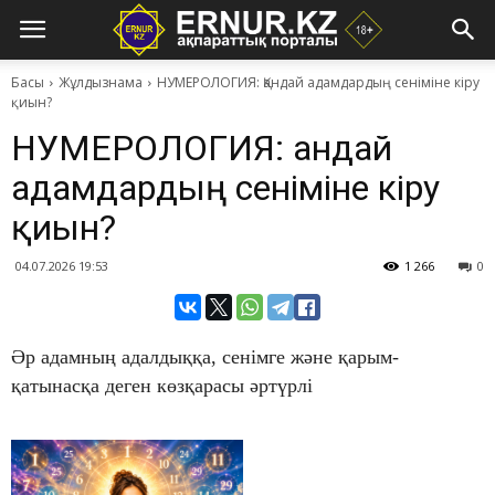
Басы
Жұлдызнама
​НУМЕРОЛОГИЯ: Қандай адамдардың сеніміне кіру
қиын?
​НУМЕРОЛОГИЯ: Қандай
адамдардың сеніміне кіру
қиын?
04.07.2026 19:53
1 266
0
Әр адамның адалдыққа, сенімге және қарым-
қатынасқа деген көзқарасы әртүрлі