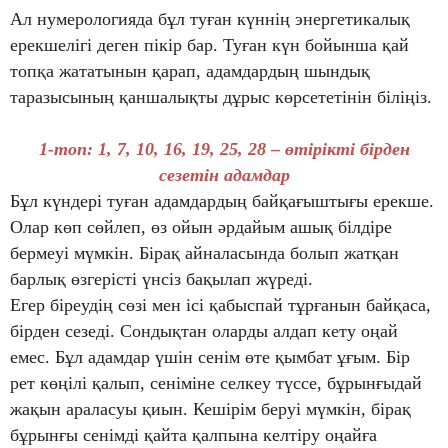
Ал нумерологияда бұл туған күннің энергетикалық
ерекшелігі деген пікір бар. Туған күн бойынша қай
топқа жататынын қарап, адамдардың шындық
таразысының қаншалықты дұрыс көрсететінін біліңіз.
1-топ: 1, 7, 10, 16, 19, 25, 28 – өтірікті бірден
сезетін адамдар
Бұл күндері туған адамдардың байқағыштығы ерекше.
Олар көп сөйлеп, өз ойын әрдайым ашық білдіре
бермеуі мүмкін. Бірақ айналасында болып жатқан
барлық өзгерісті үнсіз бақылап жүреді.
Егер біреудің сөзі мен ісі қабыспай тұрғанын байқаса,
бірден сезеді. Сондықтан оларды алдап кету оңай
емес. Бұл адамдар үшін сенім өте қымбат ұғым. Бір
рет көңілі қалып, сеніміне селкеу түссе, бұрынғыдай
жақын араласуы қиын. Кешірім беруі мүмкін, бірақ
бұрынғы сенімді қайта қалпына келтіру оңайға