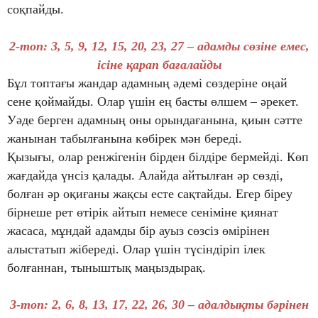
соқпайды.
2-топ: 3, 5, 9, 12, 15, 20, 23, 27 – адамды сөзіне емес,
ісіне қарап бағалайды
Бұл топтағы жандар адамның әдемі сөздеріне оңай
сене қоймайды. Олар үшін ең басты өлшем – әрекет.
Уәде берген адамның оны орындағанына, қиын сәтте
жанынан табылғанына көбірек мән береді.
Қызығы, олар ренжігенін бірден білдіре бермейді. Көп
жағдайда үнсіз қалады. Алайда айтылған әр сөзді,
болған әр оқиғаны жақсы есте сақтайды. Егер біреу
бірнеше рет өтірік айтып немесе сеніміне қиянат
жасаса, мұндай адамды бір ауыз сөзсіз өмірінен
алыстатып жібереді. Олар үшін түсіндіріп ілек
болғаннан, тыныштық маңыздырақ.
3-топ: 2, 6, 8, 13, 17, 22, 26, 30 – адалдықты бәрінен