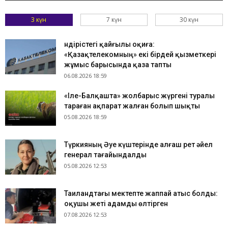
3 күн
7 күн
30 күн
Өндірістегі қайғылы оқиға:
«Қазақтелекомның» екі бірдей қызметкері
жұмыс барысында қаза тапты
06.08.2026 18:59
«Іле-Балқашта» жолбарыс жүргені туралы
тараған ақпарат жалған болып шықты
05.08.2026 18:59
Түркияның Әуе күштерінде алғаш рет әйел
генерал тағайындалды
05.08.2026 12:53
Таиландтағы мектепте жаппай атыс болды:
оқушы жеті адамды өлтірген
07.08.2026 12:53