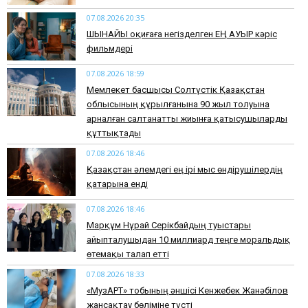
07.08.2026 20:35
​ШЫНАЙЫ оқиғаға негізделген ЕҢ АУЫР кәріс
фильмдері
07.08.2026 18:59
Мемлекет басшысы Солтүстік Қазақстан
облысының құрылғанына 90 жыл толуына
арналған салтанатты жиынға қатысушыларды
құттықтады
07.08.2026 18:46
Қазақстан әлемдегі ең ірі мыс өндірушілердің
қатарына енді
07.08.2026 18:46
Марқұм Нұрай Серікбайдың туыстары
айыпталушыдан 10 миллиард теңге моральдық
өтемақы талап етті
07.08.2026 18:33
«МузАРТ» тобының әншісі Кенжебек Жанәбілов
жансақтау бөліміне түсті