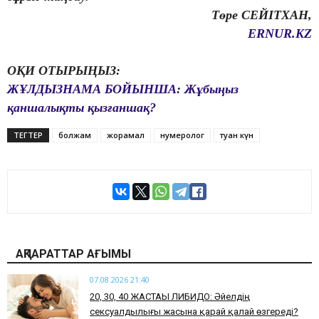
Төре СЕЙІТХАН,
ERNUR.KZ
ОҚИ ОТЫРЫҢЫЗ:
ЖҰЛДЫЗНАМА БОЙЫНША: Жұбыңыз
қаншалықты қызғаншақ?
ТЕГТЕР
болжам
жорамал
нумеролог
туған күн
АҚПАРАТТАР АҒЫМЫ
07.08.2026 21:40
​20, 30, 40 ЖАСТАҒЫ ЛИБИДО: Әйелдің
сексуалдылығы жасына қарай қалай өзгереді?