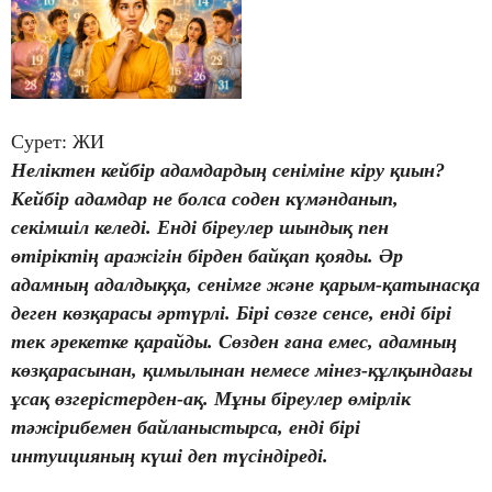
Сурет: ЖИ
Неліктен кейбір адамдардың сеніміне кіру қиын?
Кейбір адамдар не болса соден күмәнданып,
секімшіл келеді. Енді біреулер шындық пен
өтіріктің аражігін бірден байқап қояды. Әр
адамның адалдыққа, сенімге және қарым-қатынасқа
деген көзқарасы әртүрлі. Бірі сөзге сенсе, енді бірі
тек әрекетке қарайды. Сөзден ғана емес, адамның
көзқарасынан, қимылынан немесе мінез-құлқындағы
ұсақ өзгерістерден-ақ. Мұны біреулер өмірлік
тәжірибемен байланыстырса, енді бірі
интуицияның күші деп түсіндіреді.