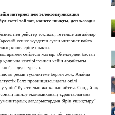
құ
07
кейін интернет пен телекоммуникация
Қа
бұл сәтті тойлап, көшеге шықты, деп жазады
қа
07
бизнес пен рейстер тоқтады, төтенше жағдайлар
Ма
Сәрсенбі кешке жүздеген ауған интернет қайта
а
улдың көшелеріне шықты.
өт
ыстарымен сөйлесіп жатыр. Әйелдерден бастап
ер қалпына келтірілгеннен кейін әрқайсысы
 көп", – деді тұрғын.
атысты ресми түсініктеме берген жоқ. Алайда
лтүстік Балх провинциясындағы өкілі
лу үшін" бұғатталып жатқанын айтты. Сондай-ақ
ру, соның ішінде экономиканың тұрақтылығына
р гуманитарлық дағдарыстардың бірін ушықтыру"
улдың орталығында айтарлықтай тыныштық