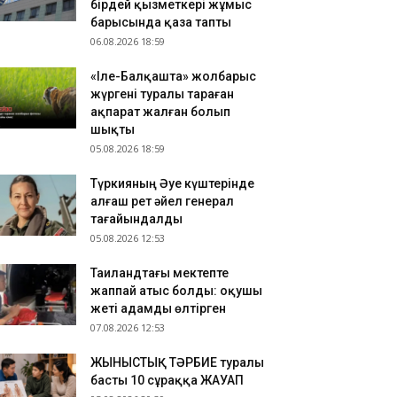
бірдей қызметкері жұмыс
ттықтады
барысында қаза тапты
.08.2026 18:46
06.08.2026 18:59
зақстан әлемдегі ең ірі мыс өндірушілердің
«Іле-Балқашта» жолбарыс
тарына енді
жүргені туралы тараған
.08.2026 18:46
ақпарат жалған болып
рқұм Нұрай Серікбайдың туыстары
шықты
йыпталушыдан 10 миллиард теңге моральдық
05.08.2026 18:59
емақы талап етті
Түркияның Әуе күштерінде
алғаш рет әйел генерал
тағайындалды
05.08.2026 12:53
Таиландтағы мектепте
жаппай атыс болды: оқушы
жеті адамды өлтірген
07.08.2026 12:53
ЖЫНЫСТЫҚ ТӘРБИЕ туралы
басты 10 сұраққа ЖАУАП