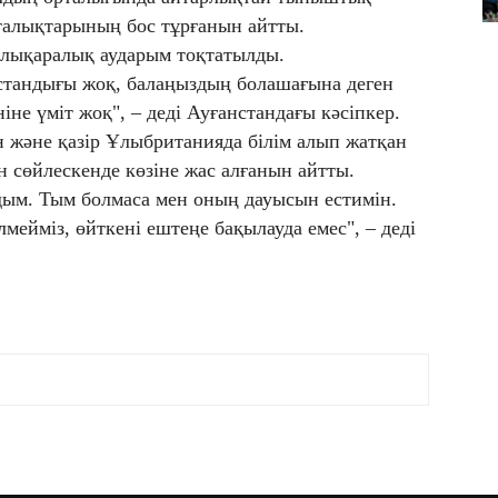
талықтарының бос тұрғанын айтты.
лықаралық аударым тоқтатылды.
бостандығы жоқ, балаңыздың болашағына деген
іне үміт жоқ", – деді Ауғанстандағы кәсіпкер.
 және қазір Ұлыбританияда білім алып жатқан
н сөйлескенде көзіне жас алғанын айтты.
ым. Тым болмаса мен оның дауысын естимін.
мейміз, өйткені ештеңе бақылауда емес", – деді