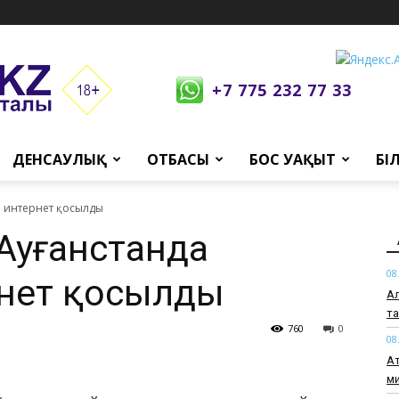
+7 775 232 77 33
ДЕНСАУЛЫҚ
ОТБАСЫ
БОС УАҚЫТ
БІ
ан интернет қосылды
н Ауғанстанда
08
рнет қосылды
Ал
т
760
0
08
Ат
ми