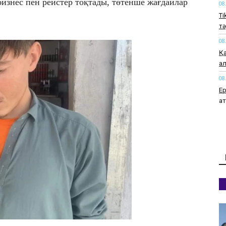
бизнес пен рейстер тоқтады, төтенше жағдайлар
08
Ti
тә
08
Қа
ал
08
Ер
қа
07
​2
се
07
​Ш
ф
07
Ме
о
а