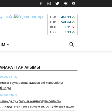
USD
469.93
EUR
541.64
RUB
5.71
UZS
3.93
ЛІМ
АҚПАРАТТАР АҒЫМЫ
.08.2026 11:22
маты тауларында адасқан екі жасөспірім
абылды
.08.2026 10:52
ырауда су құбырын жаңғыртуға бөлінген
ллиардтаған теңге ұрланған: сот үкім шығарды