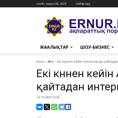
сенбі, тамыз 08, 2026
Сайтқа кіру
Ernur
Press
ЖАҢАЛЫҚТАР
ШОУ-БИЗНЕС
Басы
Әлем
Екі күннен кейін Ауғанстанда қайтад
Екі күннен кейі
қайтадан инте
02.10.2025 12:53