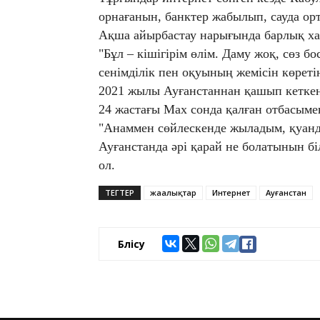
орнағанын, банктер жабылып, сауда ор
Ақша айырбастау нарығында барлық ха
"Бұл – кішігірім өлім. Даму жоқ, сөз 
сенімділік пен оқуының жемісін көретін
2021 жылы Ауғанстаннан қашып кеткен
24 жастағы Мах сонда қалған отбасыме
"Анаммен сөйлескенде жыладым, қуанд
Ауғанстанда әрі қарай не болатынын біл
ол.
ТЕГТЕР
жаңалықтар
Интернет
Ауғанстан
Бөлісу