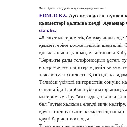
Фото: Ауғанстан қоршаған ортаны қорғау агенттігі
ERNUR.KZ.
Ауғанстанда екі күннен 
қызметтері қалпына келді. Ауғандар 
stan.kz.
48 сағат интернеттің болмауынан елде 
қызметтеріне қолжетімділік шектелді. 
қосылғанына қуанып, ел астанасы Каб
"Барлығы ұялы телефондарын ұстап, ту
ерлерге және тәліптерге дейін қызметт
телефонмен сөйлесті. Қазір қалада адам
Талибан үкіметі интернеттің сөнуіне қ
өткен айда Талибан губернаторының Со
интернетке кіру "азғындықтың алдын а
бұл "ауған халқына елеулі зиян келті
қауіп төндіруі және әлемдегі ең наша
қаупі бар деп қосылды.
Тұрғындар интернет сөнген кезде Каб