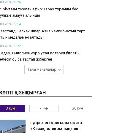
.08.2026 10:26
kTok-тағы тікелей эфир: Тараз тұрғыны бес
улікке қамауға алынды
.08.2026 09:54
зақстандық ескекшілер Азия чемпионатын төрт
тын медальмен аяқтады
.08.2026 09:22
 адам 1 миллион еуро ұтқан лотерея билетін
телесіп қоқысқа тастап жіберген
.08.2026 21:40
Тағы мақалалар
0, 30, 40 ЖАСТАҒЫ ЛИБИДО: Әйелдің
ксуалдылығы жасына қарай қалай өзгереді?
.08.2026 20:35
КӨПТІ ҚЫЗЫҚТЫРҒАН
ЫНАЙЫ оқиғаға негізделген ЕҢ АУЫР кәріс
ильмдері
3 күн
7 күн
30 күн
.08.2026 18:59
млекет басшысы Солтүстік Қазақстан
Өндірістегі қайғылы оқиға:
блысының құрылғанына 90 жыл толуына
«Қазақтелекомның» екі
рналған салтанатты жиынға қатысушыларды