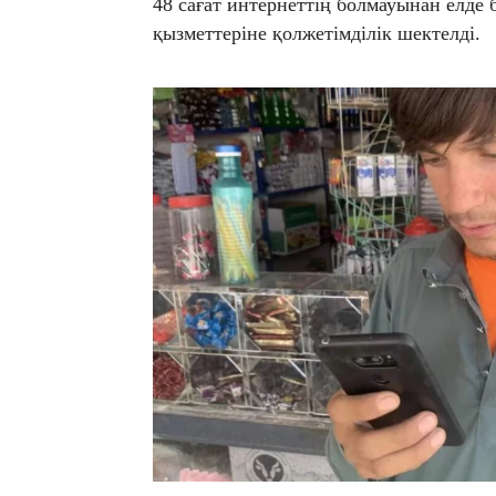
48 сағат интернеттің болмауынан елде 
қызметтеріне қолжетімділік шектелді.