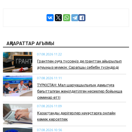
АҚПАРАТТАР АҒЫМЫ
07.08.2026 11:22
Грантпен оқуға түссеңіз де гранттан айырылып
қалуыңыз мүмкін: Сарапшы себебін түсіндірді
07.08.2026 11:11
ТҮРКІСТАН: Мал шаруашылығын дамытуға
бағытталған жеңілдетілген несиелер бойынша
семинар өтті
07.08.2026 11:09
Қазақстандық дәрігерлер науқастарға онлайн
көмек көрсетпек
07.08.2026 10:56