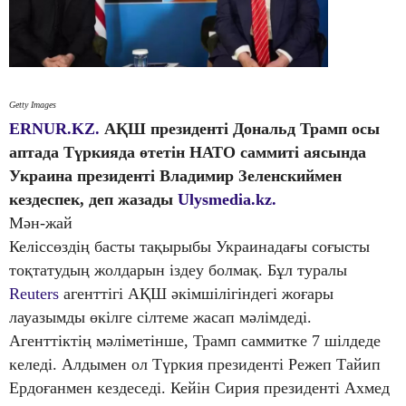
Getty Images
ERNUR.KZ.
АҚШ президенті Дональд Трамп осы
аптада Түркияда өтетін НАТО саммиті аясында
Украина президенті Владимир Зеленскиймен
кездеспек, деп жазады
Ulysmedia.kz.
Мән-жай
Келіссөздің басты тақырыбы Украинадағы соғысты
тоқтатудың жолдарын іздеу болмақ. Бұл туралы
Reuters
агенттігі АҚШ әкімшілігіндегі жоғары
лауазымды өкілге сілтеме жасап мәлімдеді.
Агенттіктің мәліметінше, Трамп саммитке 7 шілдеде
келеді. Алдымен ол Түркия президенті Режеп Тайип
Ердоғанмен кездеседі. Кейін Сирия президенті Ахмед