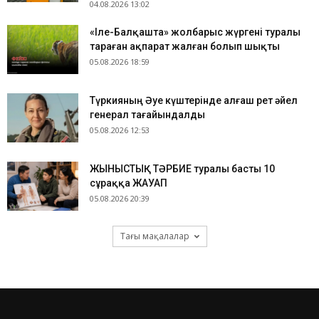
04.08.2026 13:02
«Іле-Балқашта» жолбарыс жүргені туралы
тараған ақпарат жалған болып шықты
05.08.2026 18:59
Түркияның Әуе күштерінде алғаш рет әйел
генерал тағайындалды
05.08.2026 12:53
ЖЫНЫСТЫҚ ТӘРБИЕ туралы басты 10
сұраққа ЖАУАП
05.08.2026 20:39
Тағы мақалалар