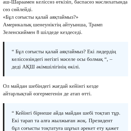
аш-Шараамен келіссөз өткізіп, баспасөз мәслихатында
сөз сөйлейді.
«Бұл соғысты қалай аяқтаймыз?»
Америкалық шенеуніктің айтуынша, Трамп
Зеленскиймен 8 шілдеде кездеседі.
“ Бұл соғысты қалай аяқтаймыз? Екі лидердің
келіссөзіндегі негізгі мәселе осы болмақ “, –
деді АҚШ әкімшілігінің өкілі.
Ол майдан шебіндегі жағдай кейінгі кезде
айтарлықтай өзгермегенін де атап өтті.
“ Кейінгі бірнеше айда майдан шебі тоқтап тұр.
Екі тарап та алға жылжыған жоқ. Президент
бұл соғысты тоқтатуға шұғыл әрекет ету қажет