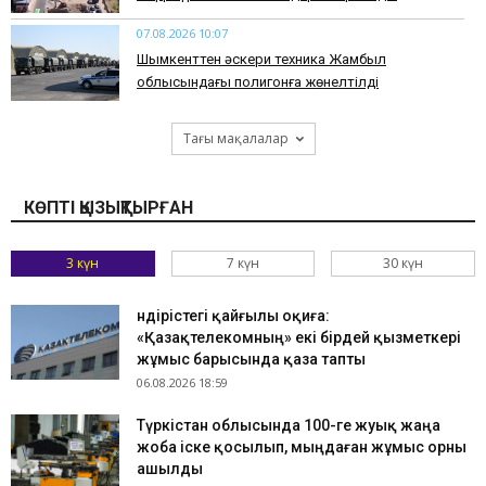
07.08.2026 10:07
​Шымкенттен әскери техника Жамбыл
облысындағы полигонға жөнелтілді
Тағы мақалалар
КӨПТІ ҚЫЗЫҚТЫРҒАН
3 күн
7 күн
30 күн
Өндірістегі қайғылы оқиға:
«Қазақтелекомның» екі бірдей қызметкері
жұмыс барысында қаза тапты
06.08.2026 18:59
Түркістан облысында 100-ге жуық жаңа
жоба іске қосылып, мыңдаған жұмыс орны
ашылды