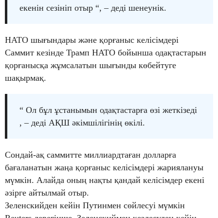
екенін сезініп отыр “, – деді шенеунік.
НАТО шығындары және қорғаныс келісімдері
Саммит кезінде Трамп НАТО бойынша одақтастарын
қорғанысқа жұмсалатын шығынды көбейтуге
шақырмақ.
“ Ол бұл ұстанымын одақтастарға өзі жеткізеді
, – деді АҚШ әкімшілігінің өкілі.
Сондай-ақ саммитте миллиардтаған долларға
бағаланатын жаңа қорғаныс келісімдері жариялануы
мүмкін. Алайда оның нақты қандай келісімдер екені
әзірге айтылмай отыр.
Зеленскийден кейін Путинмен сөйлесуі мүмкін
Reuters дерегінше, Зеленскиймен кездесуден кейін