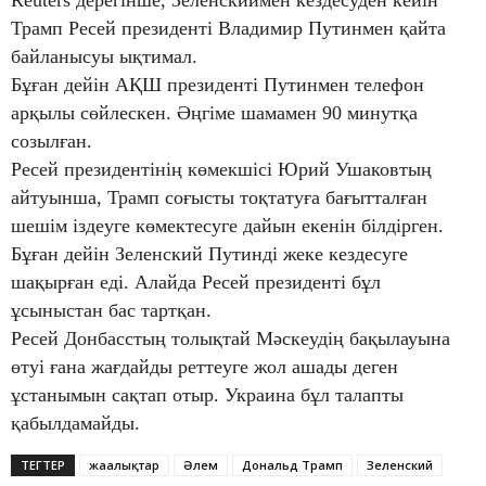
Трамп Ресей президенті Владимир Путинмен қайта
байланысуы ықтимал.
Бұған дейін АҚШ президенті Путинмен телефон
арқылы сөйлескен. Әңгіме шамамен 90 минутқа
созылған.
Ресей президентінің көмекшісі Юрий Ушаковтың
айтуынша, Трамп соғысты тоқтатуға бағытталған
шешім іздеуге көмектесуге дайын екенін білдірген.
Бұған дейін Зеленский Путинді жеке кездесуге
шақырған еді. Алайда Ресей президенті бұл
ұсыныстан бас тартқан.
Ресей Донбасстың толықтай Мәскеудің бақылауына
өтуі ғана жағдайды реттеуге жол ашады деген
ұстанымын сақтап отыр. Украина бұл талапты
қабылдамайды.
ТЕГТЕР
жаңалықтар
Әлем
Дональд Трамп
Зеленский