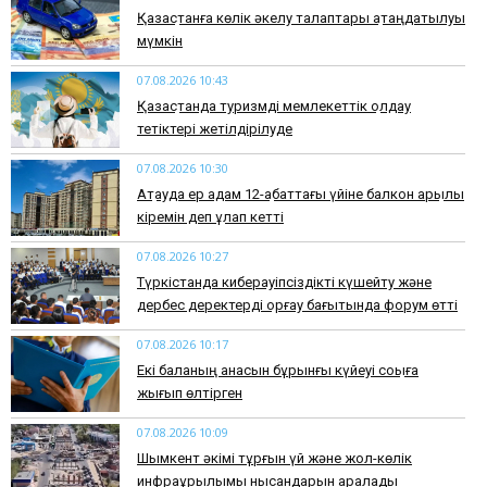
Қазақстанға көлік әкелу талаптары қатаңдатылуы
мүмкін
07.08.2026 10:43
Қазақстанда туризмді мемлекеттік қолдау
тетіктері жетілдірілуде
07.08.2026 10:30
Ақтауда ер адам 12-қабаттағы үйіне балкон арқылы
кіремін деп құлап кетті
07.08.2026 10:27
Түркістанда киберқауіпсіздікті күшейту және
дербес деректерді қорғау бағытында форум өтті
07.08.2026 10:17
Екі баланың анасын бұрынғы күйеуі соққыға
жығып өлтірген
07.08.2026 10:09
Шымкент әкімі тұрғын үй және жол-көлік
инфрақұрылымы нысандарын аралады