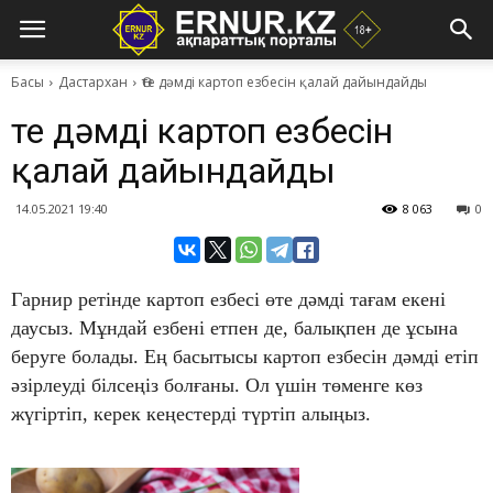
Басы
Дастархан
Өте дәмді картоп езбесін қалай дайындайды
Өте дәмді картоп езбесін
қалай дайындайды
14.05.2021 19:40
8 063
0
​Гарнир ретінде картоп езбесі өте дәмді тағам екені
даусыз. Мұндай езбені етпен де, балықпен де ұсына
беруге болады. Ең басытысы картоп езбесін дәмді етіп
әзірлеуді білсеңіз болғаны. Ол үшін төменге көз
жүгіртіп, керек кеңестерді түртіп алыңыз.