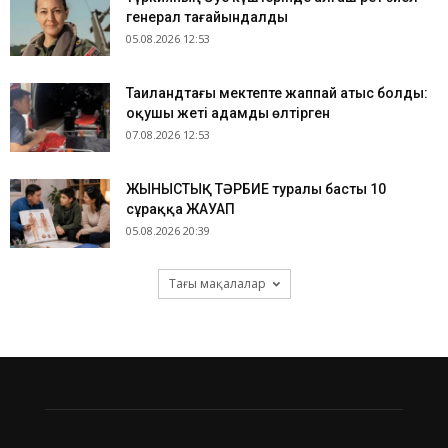
генерал тағайындалды
05.08.2026 12:53
Таиландтағы мектепте жаппай атыс болды:
оқушы жеті адамды өлтірген
07.08.2026 12:53
ЖЫНЫСТЫҚ ТӘРБИЕ туралы басты 10
сұраққа ЖАУАП
05.08.2026 20:39
Тағы мақалалар