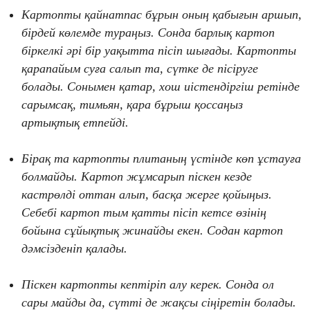
Картопты қайнатпас бұрын оның қабығын аршып,
бірдей көлемде тураңыз. Сонда барлық картоп
біркелкі әрі бір уақытта пісіп шығады. Картопты
қарапайым суға салып та, сүтке де пісіруге
болады. Сонымен қатар, хош иістендіргіш ретінде
сарымсақ, тимьян, қара бұрыш қоссаңыз
артықтық етпейді.
Бірақ та картопты плитаның үстінде көп ұстауға
болмайды. Картоп жұмсарып піскен кезде
кастрөлді оттан алып, басқа жерге қойыңыз.
Себебі картоп тым қатты пісіп кетсе өзінің
бойына сұйықтық жинайды екен. Содан картоп
дәмсізденіп қалады.
Піскен картопты кептіріп алу керек. Сонда ол
сары майды да, сүтті де жақсы сіңіретін болады.