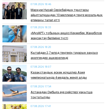
07.08.2026 18:46
Марқұм Нұрай Серікбайдың туыстары
айыпталушыдан 10 миллиард теңге моральдық
өтемақы талап етті
07.08.2026 18:33
«МузАРТ» тобының әншісі Кенжебек Жанәбілов
жансақтау бөліміне түсті
07.08.2026 18:20
Қытайдан 2,7 млрд теңгенің тауарын заңсыз
әкелгендер әшкереленді
07.08.2026 18:07
Қазақстандық ескек есушілер Азия
чемпионатында 4 медаль жеңіп алды
07.08.2026 17:54
Астанадан Омбыға әуе рейстері уақытша
тоқтатылды
07.08.2026 17:41