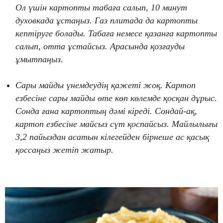
Ол үшін картопты табаға салып, 10 минут
духовкада ұстаңыз. Газ плитада да картопты
кептіруге болады. Табаға немесе қазанға картопты
салып, отта ұстайсыз. Арасында қозғауды
ұмытпаңыз.
Сары майды үнемдеудің қажеті жоқ. Картоп
езбесіне сары майды өте көп көлемде қосқан дұрыс.
Сонда ғана картоптың дәмі кіреді. Сондай-ақ,
картоп езбесіне майсыз сүт қоспайсыз. Майлылығы
3,2 пайыздан асатын кілегейден бірнеше ас қасық
қоссаңыз жетіп жатыр.