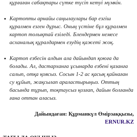
құрғаған сабақтары сүтке түсіп кетуі мүмкін.
Картопты арнайы саңылаулары бар езгіш
құралмен езген дұрыс. Оның үстіне бұл құралмен
картоп толықтай езіледі. Блендермен немесе
асханалық құралдармен езудің қажеті жоқ.
Картоп езбесін алдын ала дайындап қоюға да
болады. Ал, дастарханға ұсынарда езбені қазанға
салып, отқа қоясыз. Сосын 1-2 ас қасық қайнаған
су құйып, жақсылап араластырыңыз. Оттың
басында тұрып, тоқтаусыз қозғап, дайын болғанда
ғана оттан аласыз.
Дайындаған: Құрманкүл Өмірзаққызы,
ERNUR.KZ