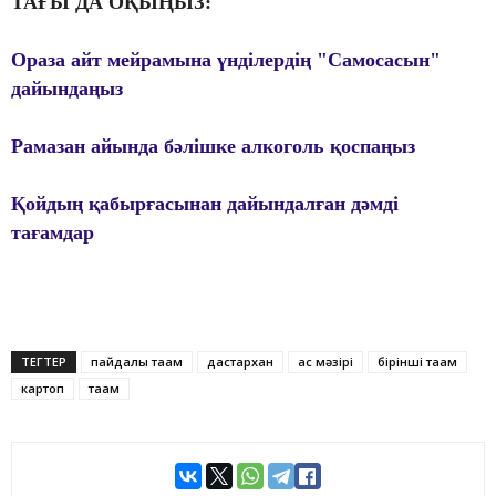
ТАҒЫ ДА ОҚЫҢЫЗ:
Ораза айт мейрамына үнділердің "Самосасын"
дайындаңыз
Рамазан айында бәлішке алкоголь қоспаңыз
Қойдың қабырғасынан дайындалған дәмді
тағамдар
ТЕГТЕР
пайдалы тағам
дастархан
ас мәзірі
бірінші тағам
картоп
тағам