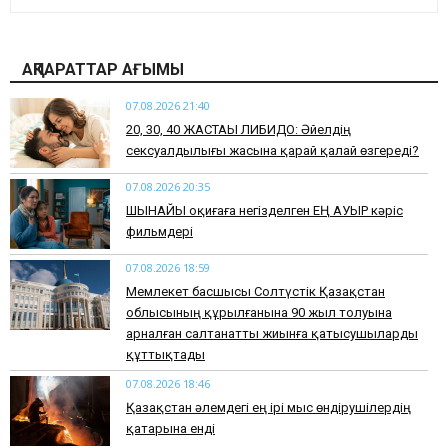
АҚПАРАТТАР АҒЫМЫ
07.08.2026 21:40
​20, 30, 40 ЖАСТАҒЫ ЛИБИДО: Әйелдің
сексуалдылығы жасына қарай қалай өзгереді?
07.08.2026 20:35
​ШЫНАЙЫ оқиғаға негізделген ЕҢ АУЫР кәріс
фильмдері
07.08.2026 18:59
Мемлекет басшысы Солтүстік Қазақстан
облысының құрылғанына 90 жыл толуына
арналған салтанатты жиынға қатысушыларды
құттықтады
07.08.2026 18:46
Қазақстан әлемдегі ең ірі мыс өндірушілердің
қатарына енді