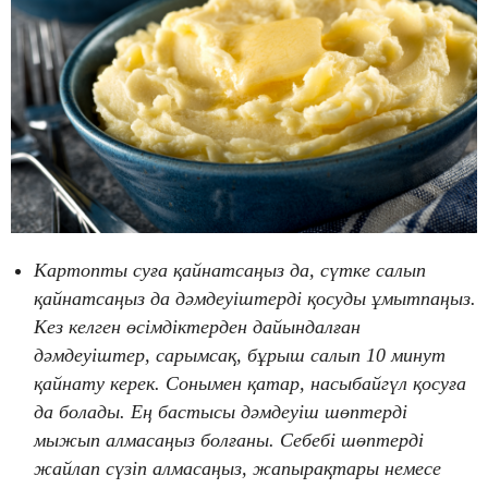
Картопты суға қайнатсаңыз да, сүтке салып
қайнатсаңыз да дәмдеуіштерді қосуды ұмытпаңыз.
Кез келген өсімдіктерден дайындалған
дәмдеуіштер, сарымсақ, бұрыш салып 10 минут
қайнату керек. Сонымен қатар, насыбайгүл қосуға
да болады. Ең бастысы дәмдеуіш шөптерді
мыжып алмасаңыз болғаны. Себебі шөптерді
жайлап сүзіп алмасаңыз, жапырақтары немесе