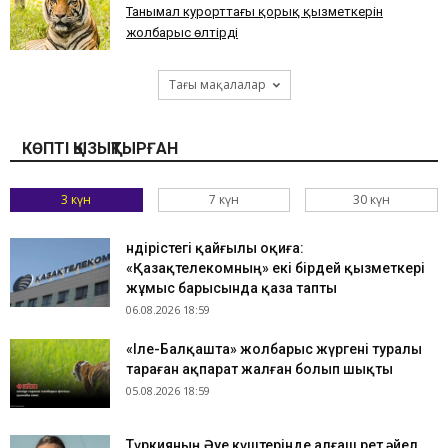
​Танымал курорттағы қорық қызметкерін
жолбарыс өлтірді
Тағы мақалалар
КӨПТІ ҚЫЗЫҚТЫРҒАН
3 күн
7 күн
30 күн
Өндірістегі қайғылы оқиға:
«Қазақтелекомның» екі бірдей қызметкері
жұмыс барысында қаза тапты
06.08.2026 18:59
«Іле-Балқашта» жолбарыс жүргені туралы
тараған ақпарат жалған болып шықты
05.08.2026 18:59
Түркияның Әуе күштерінде алғаш рет әйел