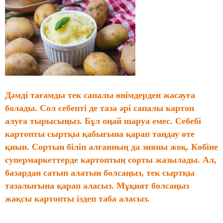
Дәмді тағамды тек сапалы өнімдерден жасауға
болады. Сол себепті де таза әрі сапалы картоп
алуға тырысыңыз. Бұл оңай шаруа емес. Себебі
картопты сыртқы қабығына қарап таңдау өте
қиын. Сортын біліп алғанның да зияны жоқ. Көбіне
супермаркеттерде картоптың сорты жазылады. Ал,
базардан сатып алатын болсаңыз, тек сыртқы
тазалығына қарап аласыз. Мұқият болсаңыз
жақсы картопты іздеп таба аласыз.