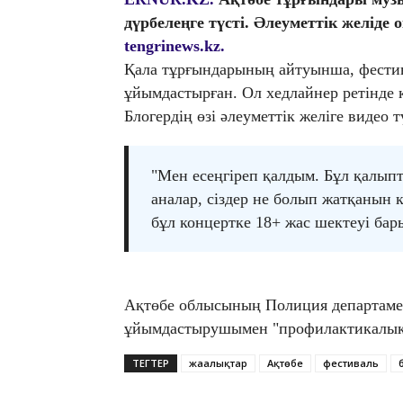
дүрбелеңге түсті. Әлеуметтік желіде
tengrinews.kz.
Қала тұрғындарының айтуынша, фестива
ұйымдастырған. Ол хедлайнер ретінде
Блогердің өзі әлеуметтік желіге видео
"Мен есеңгіреп қалдым. Бұл қалыпт
аналар, сіздер не болып жатқанын 
бұл концертке 18+ жас шектеуі бары
Ақтөбе облысының Полиция департамен
ұйымдастырушымен "профилактикалық әң
ТЕГТЕР
жаңалықтар
Ақтөбе
фестиваль