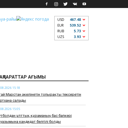
USD
467.48
EUR
539.52
RUB
5.73
UZS
3.93
АҚПАРАТТАР АҒЫМЫ
.08.2026 15:18
тай Марстан әкелінетін топырақты тексеретін
ртхана салады
.08.2026 15:05
тболдан ұлттық құраманың бас бапкері
уазымына кандидат белгілі болды