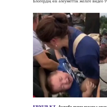
Блогердің өзі әлеуметтік желіге видео
ERNUR.KZ.
Ақтөбе тұрғындары музы