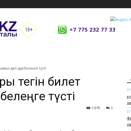
+7 775 232 77 33
ламыз деп дүрбелеңге түсті
ры тегін билет
07
белеңге түсті
Қы
зе
1 075
0
07
Фу
ла