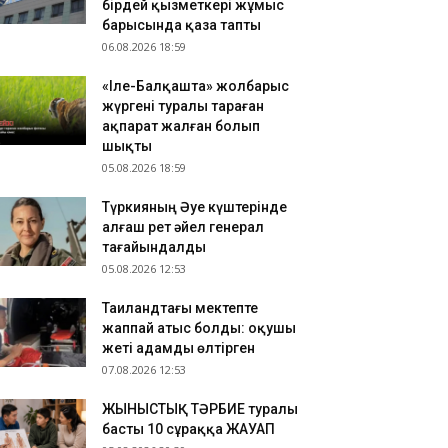
бірдей қызметкері жұмыс
ық мектептерінің тәжірибесімен танысты
барысында қаза тапты
.08.2026 12:14
06.08.2026 18:59
зия чемпионаты: қазақстандық спортшылар екі
«Іле-Балқашта» жолбарыс
лтын жеңіп алды
жүргені туралы тараған
.08.2026 12:01
ақпарат жалған болып
ырауда жекеменшік балабақша тәрбиешісінің
шықты
лдіршінге күш қолданғаны видеоға түсіп қалды
05.08.2026 18:59
Түркияның Әуе күштерінде
алғаш рет әйел генерал
тағайындалды
05.08.2026 12:53
Таиландтағы мектепте
жаппай атыс болды: оқушы
жеті адамды өлтірген
07.08.2026 12:53
ЖЫНЫСТЫҚ ТӘРБИЕ туралы
басты 10 сұраққа ЖАУАП