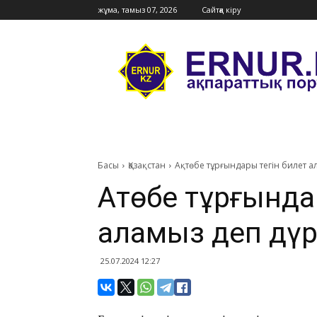
жұма, тамыз 07, 2026
Сайтқа кіру
Ernur
Press
Басы
Қазақстан
Ақтөбе тұрғындары тегін билет а
Ақтөбе тұрғында
аламыз деп дүр
25.07.2024 12:27