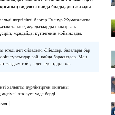
оз
 оқиғаның видеосы пайда болды, деп жазады
07
А
льді жергілікті блогер Гүлнұр Жұмағалиева
а
 қазақстандық жұлдыздарды шақырған.
07
 түсіріп, мұндайды күтпегенін мойындады.
Ат
бү
ы өтеді деп ойладым. Әйелдер, балалары бар
көріп тұрсыздар ғой, қайда барасыздар. Мен
н жаздым ғой", - деп түсіндірді ол.
ті халықты дүрліктірген оқиғаны
гіме" өткізуге уәде берді.
билет