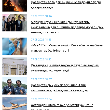
Қазақстан әлемдегі ең ірі мыс өндірушілердің
қатарына енді
07.08.2026 18:46
Марқұм Нұрай Серікбайдың туыстары
айыпталушыдан 10 миллиард теңге моральдық
өтемақы талап етті
07.08.2026 18:33
«МузАРТ» тобының әншісі Кенжебек Жанәбілов
жансақтау бөліміне түсті
07.08.2026 18:20
Қытайдан 2,7 млрд теңгенің тауарын заңсыз
әкелгендер әшкереленді
07.08.2026 18:07
Қазақстандық ескек есушілер Азия
чемпионатында 4 медаль жеңіп алды
07.08.2026 17:54
Астанадан Омбыға әуе рейстері уақытша