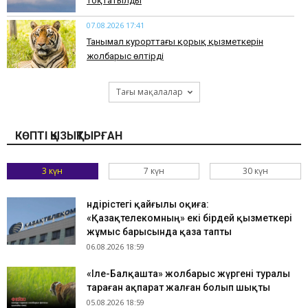
тоқтатылды
07.08.2026 17:41
​Танымал курорттағы қорық қызметкерін
жолбарыс өлтірді
Тағы мақалалар
КӨПТІ ҚЫЗЫҚТЫРҒАН
3 күн
7 күн
30 күн
Өндірістегі қайғылы оқиға:
«Қазақтелекомның» екі бірдей қызметкері
жұмыс барысында қаза тапты
06.08.2026 18:59
«Іле-Балқашта» жолбарыс жүргені туралы
тараған ақпарат жалған болып шықты
05.08.2026 18:59