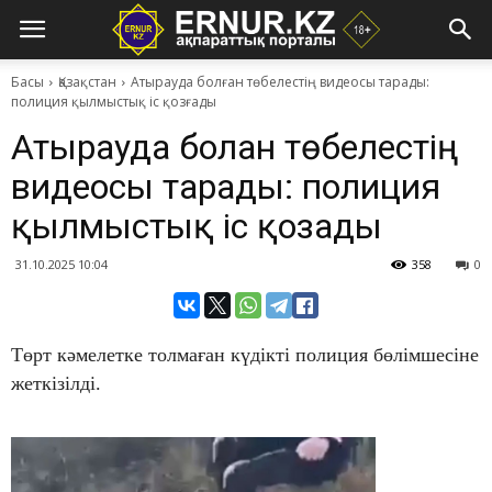
Басы
Қазақстан
Атырауда болған төбелестің видеосы тарады:
полиция қылмыстық іс қозғады
Атырауда болған төбелестің
видеосы тарады: полиция
қылмыстық іс қозғады
31.10.2025 10:04
358
0
​Төрт кәмелетке толмаған күдікті полиция бөлімшесіне
жеткізілді.