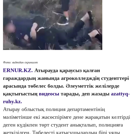
Фото: видеодан скриншот
ERNUR.KZ.
Атырауда қараусыз қалған
гараждардың жанында агроколледждің студенттері
арасында төбелес болды. Әлеуметтік желілерде
қақтығыстың
видеосы
тарады, деп жазады
azattyq-
ruhy.kz.
Атырау облыстық полиция департаментінің
мәліметінше екі жасөспірімге дене жарақатын келтірді
деген күдікпен төрт студент анықталып, полицияға
жеткізілген. Төбелесті қатысушылардың бірі ұялы