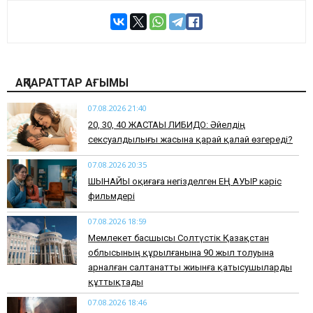
АҚПАРАТТАР АҒЫМЫ
07.08.2026 21:40
​20, 30, 40 ЖАСТАҒЫ ЛИБИДО: Әйелдің
сексуалдылығы жасына қарай қалай өзгереді?
07.08.2026 20:35
​ШЫНАЙЫ оқиғаға негізделген ЕҢ АУЫР кәріс
фильмдері
07.08.2026 18:59
Мемлекет басшысы Солтүстік Қазақстан
облысының құрылғанына 90 жыл толуына
арналған салтанатты жиынға қатысушыларды
құттықтады
07.08.2026 18:46