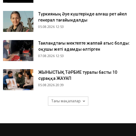
Түркияның Әуе күштерінде алғаш рет әйел
генерал тағайындалды
05.08.2026 12:53
Таиландтағы мектепте жаппай атыс болды:
оқушы жеті адамды өлтірген
07.08.2026 12:53
ЖЫНЫСТЫҚ ТӘРБИЕ туралы басты 10
сұраққа ЖАУАП
05.08.2026 20:39
Тағы мақалалар