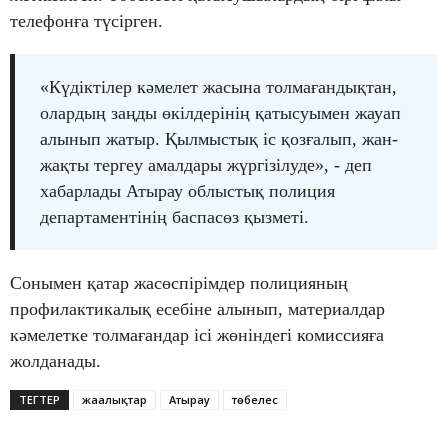
телефонға түсірген.
«Күдіктілер кәмелет жасына толмағандықтан,
олардың заңды өкілдерінің қатысуымен жауап
алынып жатыр. Қылмыстық іс қозғалып, жан-
жақты тергеу амалдары жүргізілуде», - деп
хабарлады Атырау облыстық полиция
департаментінің баспасөз қызметі.
Сонымен қатар жасөспірімдер полицияның
профилактикалық есебіне алынып, материалдар
кәмелетке толмағандар ісі жөніндегі комиссияға
жолданады.
ТЕГТЕР
жаңалықтар
Атырау
төбелес