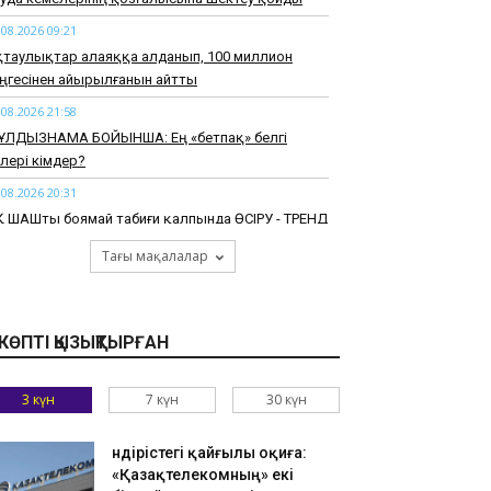
.08.2026 09:21
қтаулықтар алаяққа алданып, 100 миллион
ңгесінен айырылғанын айтты
.08.2026 21:58
ҰЛДЫЗНАМА БОЙЫНША: Ең «бетпақ» белгі
лері кімдер?
.08.2026 20:31
 ШАШты боямай табиғи қалпында ӨСІРУ - ТРЕНД
.08.2026 19:53
Тағы мақалалар
КӨППЕН КӨРГЕН ҰЛЫ ТОЙ»: көпке көзсіз еру ме,
ппен бірге болу ма?
.08.2026 18:32
КӨПТІ ҚЫЗЫҚТЫРҒАН
алда ет өнімдерін «жалған» сертификаттау
ерегі анықталды
3 күн
7 күн
30 күн
.08.2026 17:25
ельгия королі Филипп Қасым-Жомарт Тоқаевқа
Өндірістегі қайғылы оқиға:
ауап хат жолдады
«Қазақтелекомның» екі