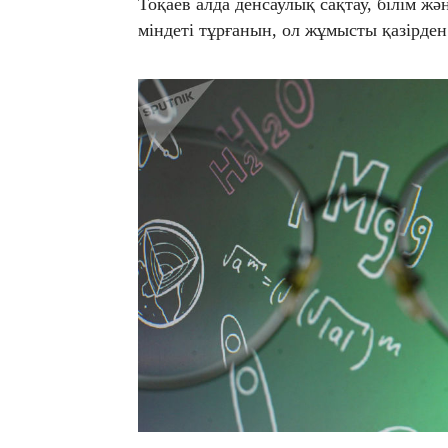
​Тоқаев алда денсаулық сақтау, білім 
міндеті тұрғанын, ол жұмысты қазірден 