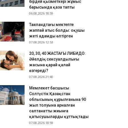
.08.2026 16:59
бірдей қызметкері жұмыс
барысында қаза тапты
йық өзенінде батып бара жатқан адам
06.08.2026 18:59
ұтқарылды
.08.2026 16:26
Таиландтағы мектепте
уденттерді жатақханамен қамтамасыз ету
жаппай атыс болды: оқушы
ойынша ахуалдық орталық жұмысын бастады
жеті адамды өлтірген
07.08.2026 12:53
​20, 30, 40 ЖАСТАҒЫ ЛИБИДО:
Әйелдің сексуалдылығы
жасына қарай қалай
өзгереді?
07.08.2026 21:40
Мемлекет басшысы
Солтүстік Қазақстан
облысының құрылғанына 90
жыл толуына арналған
салтанатты жиынға
қатысушыларды құттықтады
07.08.2026 18:59