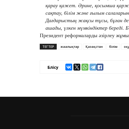
қарау қажет. Әрине, қосымша қар
сақтау, білім және ғылым салаларын
Дағдарыстың жақсы тұсы, бұған дей
ашады, үлкен мүмкіндіктер береді. 
Президент реформаларды әзірлеу жұмысы
ТЕГТЕР
жаңалықтар
Қазақстан
білім
оқ
Бөлісу