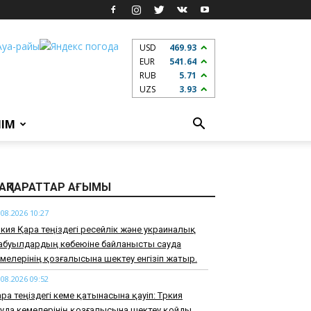
USD
469.93
EUR
541.64
RUB
5.71
UZS
3.93
ЛІМ
АҚПАРАТТАР АҒЫМЫ
.08.2026 10:27
ркия Қара теңіздегі ресейлік және украиналық
абуылдардың көбеюіне байланысты сауда
мелерінің қозғалысына шектеу енгізіп жатыр.
.08.2026 09:52
ра теңіздегі кеме қатынасына қауіп: Түркия
уда кемелерінің қозғалысына шектеу қойды