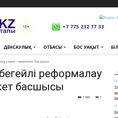
+7 775 232 77 33
ДЕНСАУЛЫҚ
ОТБАСЫ
БОС УАҚЫТ
БІ
алау қажет – мемлекет басшысы
үбегейлі реформалау
09
кет басшысы
Тү
ш
1 506
0
ке
09
Қа
са