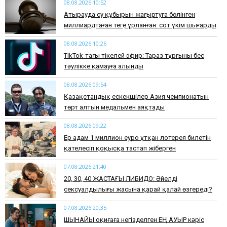
08.08.2026 10:52
Атырауда су құбырын жаңғыртуға бөлінген
миллиардтаған теңге ұрланған: сот үкім шығарды
08.08.2026 10:26
TikTok-тағы тікелей эфир: Тараз тұрғыны бес
тәулікке қамауға алынды
08.08.2026 09:54
Қазақстандық ескекшілер Азия чемпионатын
төрт алтын медальмен аяқтады
08.08.2026 09:22
Ер адам 1 миллион еуро ұтқан лотерея билетін
қателесіп қоқысқа тастап жіберген
07.08.2026 21:40
​20, 30, 40 ЖАСТАҒЫ ЛИБИДО: Әйелдің
сексуалдылығы жасына қарай қалай өзгереді?
07.08.2026 20:35
​ШЫНАЙЫ оқиғаға негізделген ЕҢ АУЫР кәріс