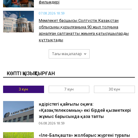
фильмдері
07.08.2026 18:59
Мемлекет басшысы Солтүстік Қазақстан
облысының құрылғанына 90 жыл толуына
арналған салтанатты жиынға қатысушыларды
құттықтады
Тағы мақалалар
КӨПТІ ҚЫЗЫҚТЫРҒАН
3 күн
7 күн
30 күн
Өндірістегі қайғылы оқиға:
«Қазақтелекомның» екі бірдей қызметкері
жұмыс барысында қаза тапты
06.08.2026 18:59
«Іле-Балқашта» жолбарыс жүргені туралы