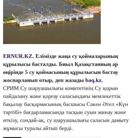
ERNUR.KZ.
Елімізде жаңа су қоймаларының
құрылысы басталды. Биыл Қазақстанның әр
өңірінде 5 су қоймасының құрылысын бастау
жоспарланып отыр, деп жазады
baq.kz.
СРИМ Су шаруашылығы комитетінің Су қорын
пайдалану және қорғау саласындағы мемлекеттік
бақылау басқармасының басшысы Сәкен Әтел «Күн
тәртібі» бағдарламасында тасқын суын жинау және
өткізу, сондай-ақ, су шаруашылығы саласын дамыту
жұмысы туралы айтып берді.