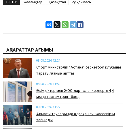
ТЕГТЕР
жаңалықтар
Қазақстан
су қоймасы
АҚПАРАТТАР АҒЫМЫ
08.08.2026 12:21
Спорт министрлігі “Астана“ баскетбол клубының
таратылғанын айтты
08.08.2026 11:59
Әкімдіктер мен ЖОО-лар талапкерлерге 4,4
мыңнан астам грант бөлді
08.08.2026 11:22
Алматы тауларында адасқан екі жасөспірім
табылды