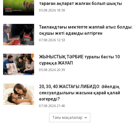
тараған ақпарат жалған болып шықты
05.08.2026 18:59
Таиландтағы мектепте жаппай атыс болды:
оқушы жеті адамды өлтірген
07.08.2026 12:53
ЖЫНЫСТЫҚ ТӘРБИЕ туралы басты 10
сұраққа ЖАУАП
05.08.2026 20:39
​20, 30, 40 ЖАСТАҒЫ ЛИБИДО: Әйелдің
сексуалдылығы жасына қарай қалай
өзгереді?
07.08.2026 21:40
Тағы мақалалар