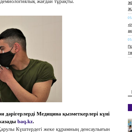
идемиологиялық жағдай тұрақты.
Ж
Ж
05
«І
а
05
Пр
т
05
20
т
05
Қ
оп
ке
05
и дәрігерлерді Медицина қызметкерлері күні
Ж
 жазады
baq.kz
.
ағ
Қарулы Күштердегі жеке құрамның денсаулығын