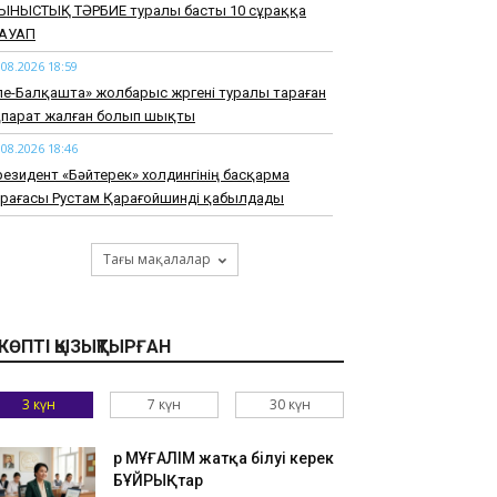
ЫНЫСТЫҚ ТӘРБИЕ туралы басты 10 сұраққа
АУАП
.08.2026 18:59
ле-Балқашта» жолбарыс жүргені туралы тараған
қпарат жалған болып шықты
.08.2026 18:46
езидент «Бәйтерек» холдингінің басқарма
өрағасы Рустам Қарағойшинді қабылдады
.08.2026 18:33
27 жылға дейін өңірлерде заманауи
Тағы мақалалар
равматологиялық орталықтар құрылады
.08.2026 18:20
азақстанда Транскаспий суасты талшықты-
КӨПТІ ҚЫЗЫҚТЫРҒАН
тикалық байланыс желісі құрылысының негізгі
зеңі аяқталды
3 күн
7 күн
30 күн
.08.2026 18:07
амбыл облысында жолға таласқан
Әр МҰҒАЛІМ жатқа білуі керек
айындылар жүргізушіні соққыға жықты
БҰЙРЫҚтар