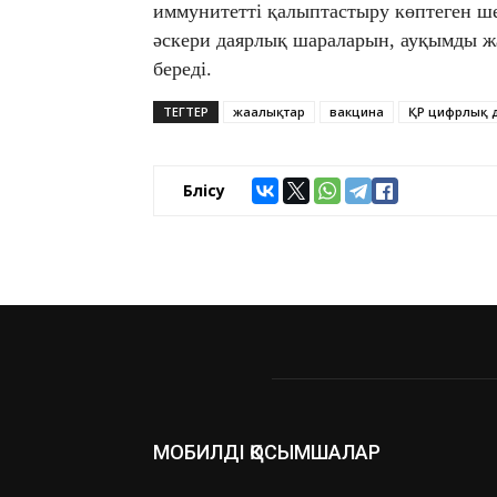
иммунитетті қалыптастыру көптеген ше
әскери даярлық шараларын, ауқымды жа
береді.
ТЕГТЕР
жаңалықтар
вакцина
ҚР цифрлық д
Бөлісу
МОБИЛДІ ҚОСЫМШАЛАР