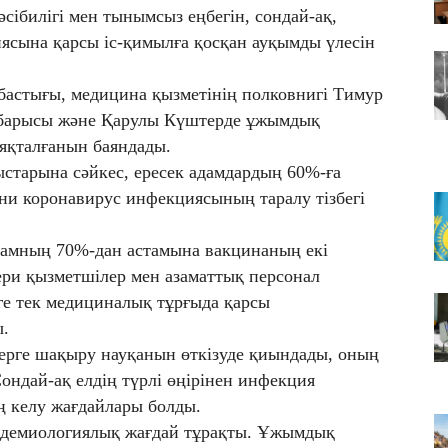
05
әсібилігі мен тынымсыз еңбегін, сондай-ақ,
Қа
ясына қарсы іс-қимылға қосқан ауқымды үлесін
ті
05
бастығы, медицина қызметінің полковнигі Тимур
Ш
 барысы және Қарулы Күштерде ұжымдық
ж
аяқталғанын баяндады.
ыстарына сәйкес, ересек адамдардың 60%-ға
ни коронавирус инфекциясының таралу тізбегі
ұрамның 70%-дан астамына вакцинаның екі
кери қызметшілер мен азаматтық персонал
рге тек медициналық тұрғыда қарсы
ы.
скерге шақыру науқанын өткізуде қиындады, оның
ндай-ақ елдің түрлі өңірінен инфекция
 келу жағдайлары болды.
пидемиологиялық жағдай тұрақты. Ұжымдық