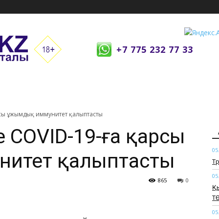
+7 775 232 77 33
рсы ұжымдық иммунитет қалыптасты
е COVID-19-ға қарсы
05
нитет қалыптасты
​Т
05
865
0
Қ
Т
05