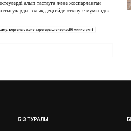
ктеулерді алып тастауға және жоспарланған
ттығуларды толық деңгейде өткізуге мүмкіндік
аму, қорғаныс және аэроғарыш өнеркәсібі министрлігі
БІЗ ТУРАЛЫ
Б