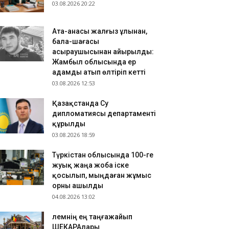
.08.2026 17:54
03.08.2026 20:22
зақстанда 200-ден астам ресейлік телеарна
ркелген
Ата-анасы жалғыз ұлынан,
.08.2026 17:48
бала-шағасы
ымкентте сапалы интернетпен қамту
асыраушысынан айырылды:
Жамбыл облысында ер
ұмысытары жалғасуда
адамды атып өлтіріп кетті
03.08.2026 12:53
Қазақстанда Су
дипломатиясы департаменті
құрылды
03.08.2026 18:59
Түркістан облысында 100-ге
жуық жаңа жоба іске
қосылып, мыңдаған жұмыс
орны ашылды
04.08.2026 13:02
​Әлемнің ең таңғажайып
ШЕКАРАлары