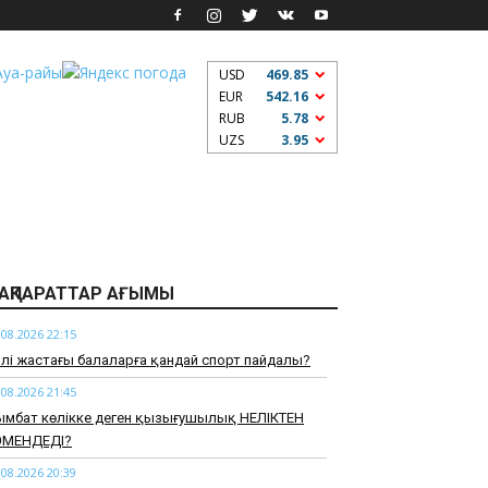
USD
469.85
EUR
542.16
RUB
5.78
UZS
3.95
АҚПАРАТТАР АҒЫМЫ
.08.2026 22:15
үрлі жастағы балаларға қандай спорт пайдалы?
.08.2026 21:45
ымбат көлікке деген қызығушылық НЕЛІКТЕН
ӨМЕНДЕДІ?
.08.2026 20:39