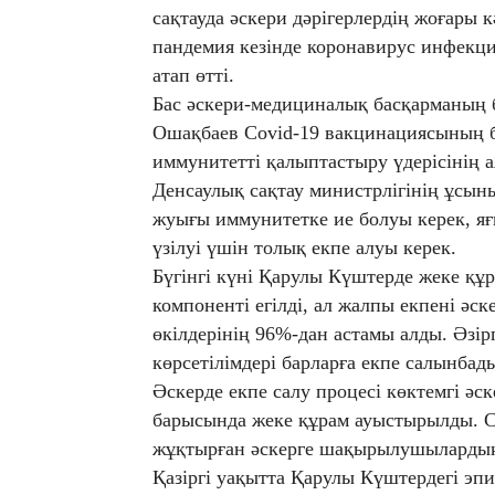
сақтауда әскери дәрігерлердің жоғары к
пандемия кезінде коронавирус инфекци
атап өтті.
Бас әскери-медициналық басқарманың 
Ошақбаев Covid-19 вакцинациясының
иммунитетті қалыптастыру үдерісінің 
Денсаулық сақтау министрлігінің ұсын
жуығы иммунитетке ие болуы керек, яғ
үзілуі үшін толық екпе алуы керек.
Бүгінгі күні Қарулы Күштерде жеке қ
компоненті егілді, ал жалпы екпені әс
өкілдерінің 96%-дан астамы алды. Әзі
көрсетілімдері барларға екпе салынбад
Әскерде екпе салу процесі көктемгі ә
барысында жеке құрам ауыстырылды. Со
жұқтырған әскерге шақырылушылардың
Қазіргі уақытта Қарулы Күштердегі э