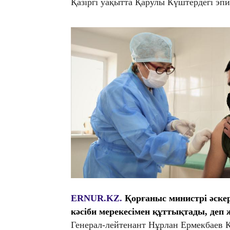
Қазіргі уақытта Қарулы Күштердегі эп
ERNUR.KZ.
Қорғаныс министрі әскер
кәсіби мерекесімен құттықтады, деп
Генерал-лейтенант Нұрлан Ермекбаев 