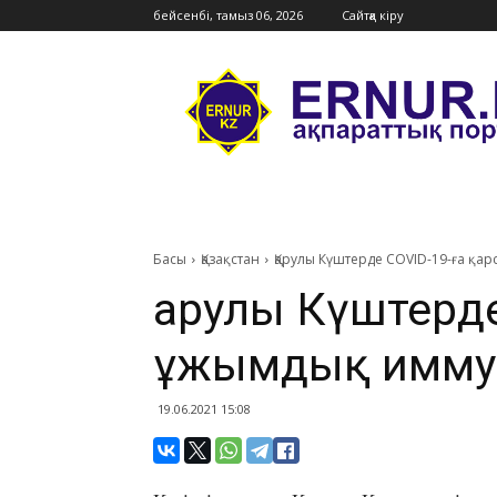
бейсенбі, тамыз 06, 2026
Сайтқа кіру
Ernur
Press
Басы
Қазақстан
Қарулы Күштерде COVID-19-ға қа
Қарулы Күштерд
ұжымдық имму
19.06.2021 15:08