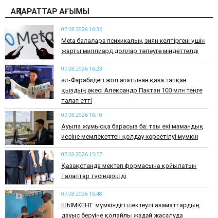
АҚПАРАТТАР АҒЫМЫ
07.08.2026 16:36
Meta балаларға психикалық зиян келтіргені үшін
жарты миллиард доллар төлеуге міндеттелді
07.08.2026 16:23
әл-Фарабидегі жол апатынан қаза тапқан
қыздың әкесі Александр Пактан 100 млн теңге
талап етті
07.08.2026 16:10
Ауылға жұмысқа барасыз ба: тағы екі мамандық
иесіне мемлекеттен қолдау көрсетілуі мүмкін
07.08.2026 15:57
Қазақстанда мектеп формасына қойылатын
талаптар түсіндірілді
07.08.2026 15:48
ШЫМКЕНТ: мүмкіндігі шектеулі азаматтардың
дауыс беруіне қолайлы жағдай жасалуда