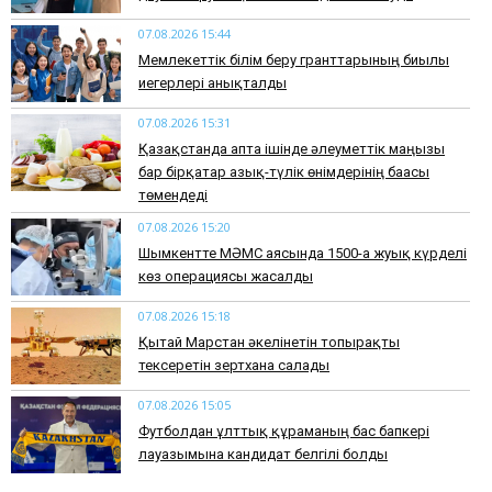
07.08.2026 15:44
Мемлекеттік білім беру гранттарының биылғы
иегерлері анықталды
07.08.2026 15:31
Қазақстанда апта ішінде әлеуметтік маңызы
бар бірқатар азық-түлік өнімдерінің бағасы
төмендеді
07.08.2026 15:20
Шымкентте МӘМС аясында 1500-ға жуық күрделі
көз операциясы жасалды
07.08.2026 15:18
Қытай Марстан әкелінетін топырақты
тексеретін зертхана салады
07.08.2026 15:05
Футболдан ұлттық құраманың бас бапкері
лауазымына кандидат белгілі болды