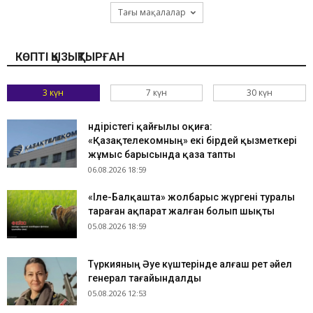
Тағы мақалалар
КӨПТІ ҚЫЗЫҚТЫРҒАН
3 күн
7 күн
30 күн
Өндірістегі қайғылы оқиға:
«Қазақтелекомның» екі бірдей қызметкері
жұмыс барысында қаза тапты
06.08.2026 18:59
«Іле-Балқашта» жолбарыс жүргені туралы
тараған ақпарат жалған болып шықты
05.08.2026 18:59
Түркияның Әуе күштерінде алғаш рет әйел
генерал тағайындалды
05.08.2026 12:53