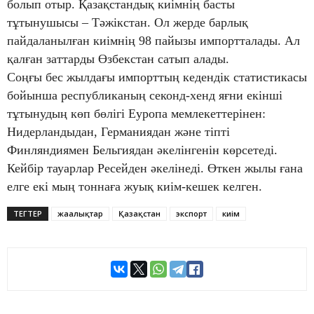
болып отыр. Қазақстандық киімнің басты
тұтынушысы – Тәжікстан. Ол жерде барлық
пайдаланылған киімнің 98 пайызы импортталады. Ал
қалған заттарды Өзбекстан сатып алады.
Соңғы бес жылдағы импорттың кедендік статистикасы
бойынша республиканың секонд-хенд яғни екінші
тұтынудың көп бөлігі Еуропа мемлекеттерінен:
Нидерландыдан, Германиядан және тіпті
Финляндиямен Бельгиядан әкелінгенін көрсетеді.
Кейбір тауарлар Ресейден әкелінеді. Өткен жылы ғана
елге екі мың тоннаға жуық киім-кешек келген.
ТЕГТЕР
жаңалықтар
Қазақстан
экспорт
киім