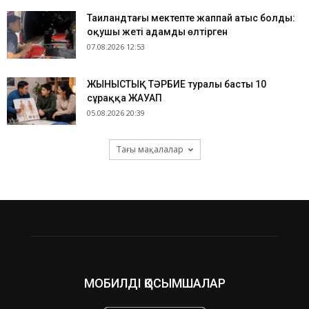
Таиландтағы мектепте жаппай атыс болды:
оқушы жеті адамды өлтірген
07.08.2026 12:53
ЖЫНЫСТЫҚ ТӘРБИЕ туралы басты 10
сұраққа ЖАУАП
05.08.2026 20:39
Тағы мақалалар
МОБИЛДІ ҚОСЫМШАЛАР