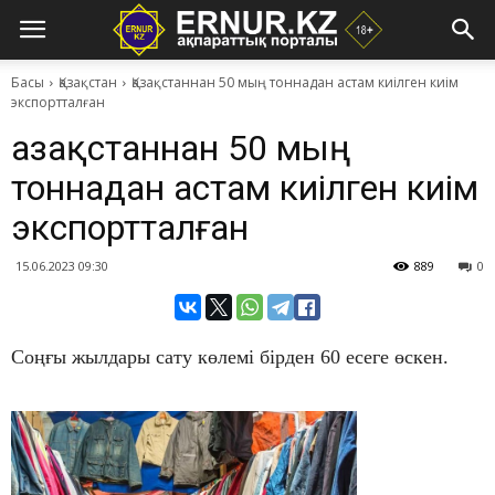
Басы
Қазақстан
Қазақстаннан 50 мың тоннадан астам киілген киім
экспортталған
Қазақстаннан 50 мың
тоннадан астам киілген киім
экспортталған
15.06.2023 09:30
889
0
Соңғы жылдары сату көлемі бірден 60 есеге өскен.