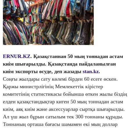
ERNUR.KZ.
Қазақстаннан 50 мың тоннадан астам
киім шығарылды. Қазақстанда пайдаланылған
киім экспорты өсуде, деп жазады
stan.kz.
Соңғы жылдары сату көлемі бірден 60 есеге өскен.
Қаржы министрлігінің Мемлекеттік кірістер
комитетінің статистикасы бойынша өткен жылы біздің
елден қазақстандықтар киген 50 мың тоннадан астам
киім, аяқ киім және аксессуарлар сыртқа шығарылды.
Ал үш жыл бұрын сатылым тек 300 тоннаны құрады.
Тоннаның орташа бағасы шамамен екі мың доллар