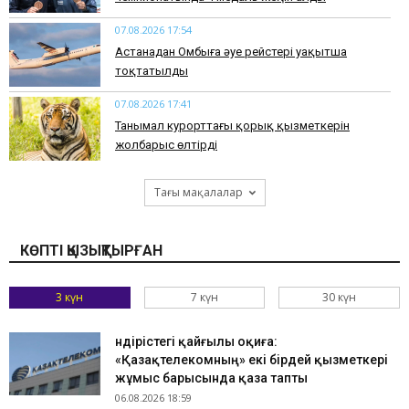
07.08.2026 17:54
Астанадан Омбыға әуе рейстері уақытша
тоқтатылды
07.08.2026 17:41
​Танымал курорттағы қорық қызметкерін
жолбарыс өлтірді
Тағы мақалалар
КӨПТІ ҚЫЗЫҚТЫРҒАН
3 күн
7 күн
30 күн
Өндірістегі қайғылы оқиға:
«Қазақтелекомның» екі бірдей қызметкері
жұмыс барысында қаза тапты
06.08.2026 18:59