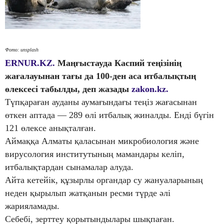
Фото: unsplash
ERNUR.KZ.
Маңғыстауда Каспий теңізінің
жағалауынан тағы да 100-ден аса итбалықтың
өлексесі табылды, деп жазады
zakon.kz.
Түпқараған ауданы аумағындағы теңіз жағасынан
өткен аптада — 289 өлі итбалық жиналды. Енді бүгін
121 өлексе анықталған.
Аймаққа Алматы қаласынан микробиология және
вирусология институтының мамандары келіп,
итбалықтардан сынамалар алуда.
Айта кетейік, құзырлы органдар су жануаларының
неден қырылып жатқанын ресми түрде әлі
жарияламады.
Себебі, зерттеу қорытындылары шықпаған.