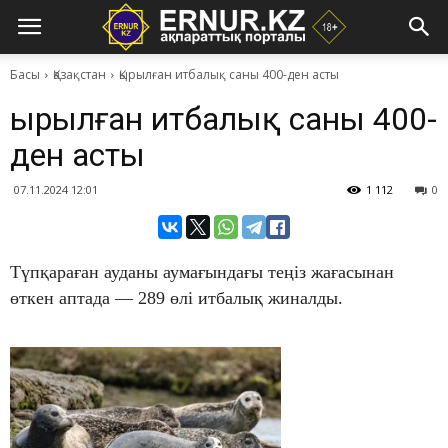
Басы
Қазақстан
Қырылған итбалық саны 400-ден асты
Қырылған итбалық саны 400-
ден асты
07.11.2024 12:01
1 112
0
Түпқараған ауданы аумағындағы теңіз жағасынан
өткен аптада — 289 өлі итбалық жиналды.