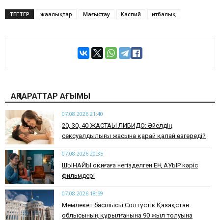
ТЕГТЕР
жаңалықтар
Маңғыстау
Каспий
итбалық
АҚПАРАТТАР АҒЫМЫ
07.08.2026 21:40
​20, 30, 40 ЖАСТАҒЫ ЛИБИДО: Әйелдің
сексуалдылығы жасына қарай қалай өзгереді?
07.08.2026 20:35
​ШЫНАЙЫ оқиғаға негізделген ЕҢ АУЫР кәріс
фильмдері
07.08.2026 18:59
Мемлекет басшысы Солтүстік Қазақстан
облысының құрылғанына 90 жыл толуына