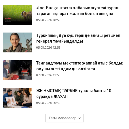
«Іле-Балқашта» жолбарыс жүргені туралы
тараған ақпарат жалған болып шықты
05.08.2026 18:59
Түркияның Әуе күштерінде алғаш рет әйел
генерал тағайындалды
05.08.2026 12:53
Таиландтағы мектепте жаппай атыс болды:
оқушы жеті адамды өлтірген
07.08.2026 12:53
ЖЫНЫСТЫҚ ТӘРБИЕ туралы басты 10
сұраққа ЖАУАП
05.08.2026 20:39
Тағы мақалалар