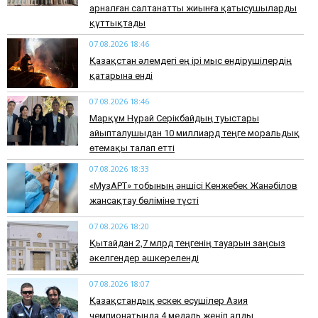
арналған салтанатты жиынға қатысушыларды
құттықтады
07.08.2026 18:46
Қазақстан әлемдегі ең ірі мыс өндірушілердің
қатарына енді
07.08.2026 18:46
Марқұм Нұрай Серікбайдың туыстары
айыпталушыдан 10 миллиард теңге моральдық
өтемақы талап етті
07.08.2026 18:33
«МузАРТ» тобының әншісі Кенжебек Жанәбілов
жансақтау бөліміне түсті
07.08.2026 18:20
Қытайдан 2,7 млрд теңгенің тауарын заңсыз
әкелгендер әшкереленді
07.08.2026 18:07
Қазақстандық ескек есушілер Азия
чемпионатында 4 медаль жеңіп алды