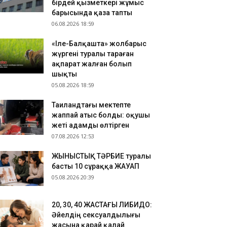
бірдей қызметкері жұмыс
.08.2026 13:28
барысында қаза тапты
06.08.2026 18:59
танада екі ер адам жаңбырдан қалған
алшықта шомылғаны үшін 25 тәулікке қамауға
«Іле-Балқашта» жолбарыс
лынды
жүргені туралы тараған
.08.2026 12:55
ақпарат жалған болып
пания 8 тамыздан бастап Италиядан келетін
шықты
олаушыларды тексеруді күшейтеді
05.08.2026 18:59
Таиландтағы мектепте
жаппай атыс болды: оқушы
жеті адамды өлтірген
07.08.2026 12:53
ЖЫНЫСТЫҚ ТӘРБИЕ туралы
басты 10 сұраққа ЖАУАП
05.08.2026 20:39
​20, 30, 40 ЖАСТАҒЫ ЛИБИДО:
Әйелдің сексуалдылығы
жасына қарай қалай