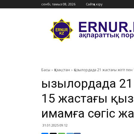
сенбі, тамыз 08, 2026
Сайтқа кіру
Ernur
Press
Басы
Қазақстан
Қызылордада 21 жастағы жігіт пе
Қызылордада 21 
15 жастағы қыз
имамға сөгіс ж
31.01.2025 09:12