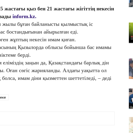
08
 жастағы қыз бен 21 жастағы жігіттің некесін
Ас
азады
inform.kz.
ш
н жылы бұған байланысты қылмыстық іс
а
 бас бостандығынан айырылған еді.
08
ген жұптың некесін имам қиған.
Ис
масының Қызылорда облысы бойынша бас имамы
ж
іктеме берді.
 еліміздің заңын да, Қазақстандағы барлық дін
ы. Оған сөгіс жарияланды. Алдағы уақытта ол
болса, имам діни қызметтен шеттетіледі, – деді
еке