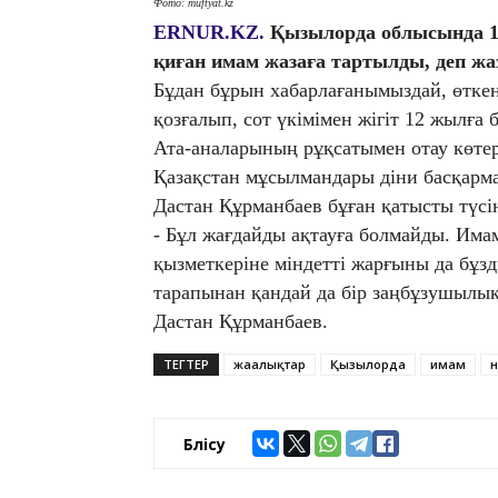
Фото: muftyat.kz
ERNUR.KZ.
Қызылорда облысында 15
қиған имам жазаға тартылды, деп ж
Бұдан бұрын хабарлағанымыздай, өтке
қозғалып, сот үкімімен жігіт 12 жылға
Ата-аналарының рұқсатымен отау көтер
Қазақстан мұсылмандары діни басқар
Дастан Құрманбаев бұған қатысты түсін
- Бұл жағдайды ақтауға болмайды. Имам
қызметкеріне міндетті жарғыны да бұзд
тарапынан қандай да бір заңбұзушылық 
Дастан Құрманбаев.
ТЕГТЕР
жаңалықтар
Қызылорда
имам
н
Бөлісу