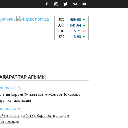
USD
469.93
EUR
541.64
RUB
5.71
UZS
3.93
АҚПАРАТТАР АҒЫМЫ
.08.2026 17:25
льгия королі Филипп Қасым-Жомарт Тоқаевқа
ауап хат жолдады
.08.2026 16:59
йық өзенінде батып бара жатқан адам
ұтқарылды