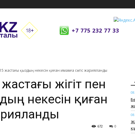
+7 775 232 77 33
н 15 жастағы қыздың некесін қиған имамға сөгіс жарияланды
жастағы жігіт пен
08
дың некесін қиған
Бе
ж
арияланды
08
Жа
672
0
қ