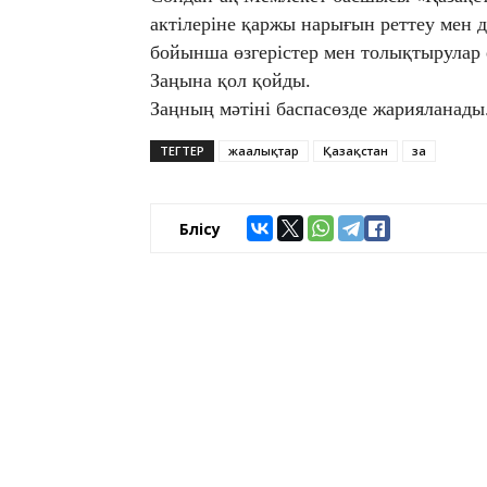
актілеріне қаржы нарығын реттеу мен 
бойынша өзгерістер мен толықтырулар 
Заңына қол қойды.
Заңның мәтіні баспасөзде жарияланады
ТЕГТЕР
жаңалықтар
Қазақстан
заң
Бөлісу