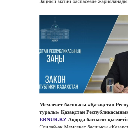
Заңның мәтіні баспасөзде жарияланады
Мемлекет басшысы «Қазақстан Респу
туралы» Қазақстан Республикасының
ERNUR.KZ
Ақорда баспасөз қызметін
Сондай-ақ Мемлекет басшысы «Қазақс