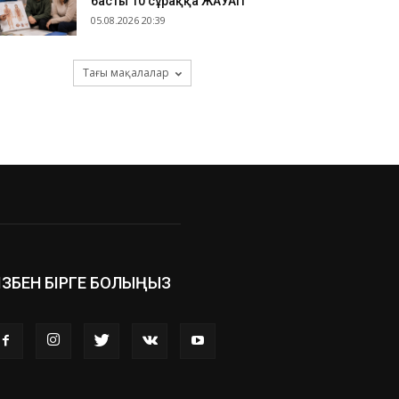
басты 10 сұраққа ЖАУАП
05.08.2026 20:39
Тағы мақалалар
ІЗБЕН БІРГЕ БОЛЫҢЫЗ