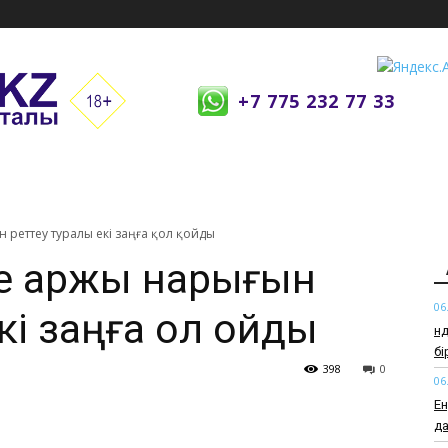
+7 775 232 77 33
 реттеу туралы екі заңға қол қойды
не қаржы нарығын
06
і заңға қол қойды
Өн
б
398
0
06
Ен
да