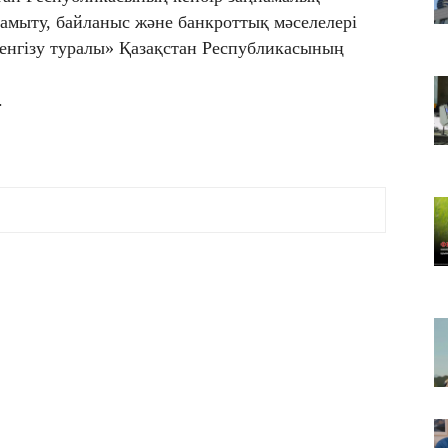
Т
дамыту, байланыс және банкроттық мәселелері
қа
енгізу туралы» Қазақстан Республикасының
06
Қ
.
ф
06
ТҮ
са