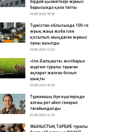
бірдей қызметкері жұмыс
ҮРКІСТАН: Нұралхан Көшеров тұрғынды жеке
барысында қаза тапты
былдап, мәселесін шешу жолын түсіндірді
06.08.2026 18:59
.08.2026 17:41
Түркістан облысында 100-ге
азақстан ұлттық құрамасының бұрынғы
жуық жаңа жоба іске
утболшысы қайтыс болды
қосылып, мыңдаған жұмыс
.08.2026 17:32
орны ашылды
РКІСТАН: Отырар ауданына келуші туристер
04.08.2026 13:02
ны көбейіп жатыр
«Іле-Балқашта» жолбарыс
жүргені туралы тараған
ақпарат жалған болып
шықты
05.08.2026 18:59
Түркияның Әуе күштерінде
алғаш рет әйел генерал
тағайындалды
05.08.2026 12:53
ЖЫНЫСТЫҚ ТӘРБИЕ туралы