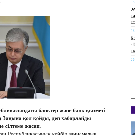
.
06
J
та
т
06
Қ
«Қ
т
06
Тү
қ
06
Қ
өт
06
бликасындағы банктер және банк қызметі
Па
қи
 Заңына қол қойды, деп хабарлайды
к
е сілтеме жасап.
06
тан Республикасының кейбір заңнамалық