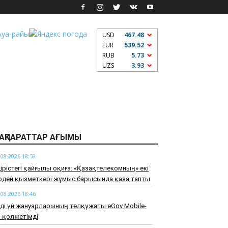
USD
467.48
EUR
539.52
RUB
5.73
UZS
3.93
АҚПАРАТТАР АҒЫМЫ
.08.2026 18:59
дірістегі қайғылы оқиға: «Қазақтелекомның» екі
ірдей қызметкері жұмыс барысында қаза тапты
.08.2026 18:46
ді үй жануарларының төлқұжаты eGov Mobile-
 қолжетімді