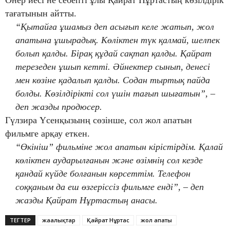
тағатынын айтты.
“Қытайға ұшамыз деп асығып келе жатып, жол
апатына ұшырадық. Көліктен түк қалмай, шелпек
болып қалды. Бірақ құдай сақтап қалды. Қайрат
терезеден ұшып кетті. Әйнектер сынып, денесі
мен көзіне қадалып қалды. Содан тыртық пайда
болды. Көзілдірікті сол үшін тағып шығатын”, –
деп жазды продюсер.
Гүлзира Үсенқызынң сөзінше, сол жол апатын
фильмге арқау еткен.
“Өкініш” фильміне жол апатын кірістірдім. Қалай
көліктен аударылғанын және өзімнің сол кезде
қандай күйде болғанын көрсеттім. Телефон
соққаным да еш өзгеріссіз фильмге енді”, – деп
жазды Қайрат Нұртастың анасы.
ТЕГТЕР
жаңалықтар
Қайрат Нұртас
жол апаты