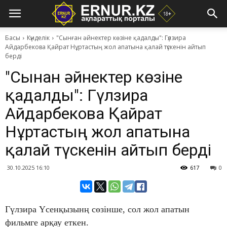
Басы
Күнделік
"Сынған әйнектер көзіне қадалды": Гүлзира
Айдарбекова Қайрат Нұртастың жол апатына қалай түскенін айтып
берді
"Сынған әйнектер көзіне
қадалды": Гүлзира
Айдарбекова Қайрат
Нұртастың жол апатына
қалай түскенін айтып берді
30.10.2025 16:10
617
0
Гүлзира Үсенқызынң сөзінше, сол жол апатын
фильмге арқау еткен.