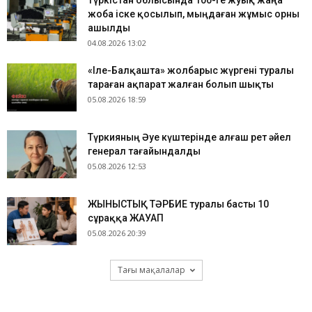
Түркістан облысында 100-ге жуық жаңа
жоба іске қосылып, мыңдаған жұмыс орны
ашылды
04.08.2026 13:02
«Іле-Балқашта» жолбарыс жүргені туралы
тараған ақпарат жалған болып шықты
05.08.2026 18:59
Түркияның Әуе күштерінде алғаш рет әйел
генерал тағайындалды
05.08.2026 12:53
ЖЫНЫСТЫҚ ТӘРБИЕ туралы басты 10
сұраққа ЖАУАП
05.08.2026 20:39
Тағы мақалалар