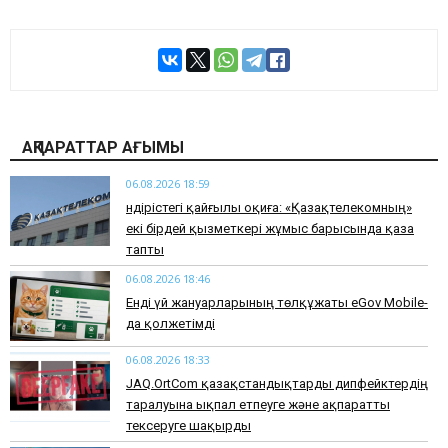
АҚПАРАТТАР АҒЫМЫ
06.08.2026 18:59
Өндірістегі қайғылы оқиға: «Қазақтелекомның»
екі бірдей қызметкері жұмыс барысында қаза
тапты
06.08.2026 18:46
Енді үй жануарларының төлқұжаты eGov Mobile-
да қолжетімді
06.08.2026 18:33
JAQ.OrtCom қазақстандықтарды дипфейктердің
таралуына ықпал етпеуге және ақпаратты
тексеруге шақырды