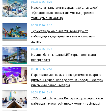
06.08.2026 18:20
Қазақстандық ғалымдардың әзірлемелері
«Қазақстанда жасалған» ұлттық брендін
толықтырып жатыр
06.08.2026 18:15
Түркістанда жылына 200 мың турист
қабылдауға қауқарлы аквапарк салынып
жатыр
06.08.2026 18:07
Қосшы бағытындағы LRT құрылысы жаңа
кезеңге өтті
06.08.2026 17:54
Партиялар мен азаматтық қоғамның өзара іс-
қимылы жүйелі негізде артып келеді – «Sarap»
клубының сарапшылары
06.08.2026 17:47
ТҮРКІСТАН: Нұралхан Көшеров тұрғынды жеке
қабылдап, мәселесін шешу жолын түсіндірді