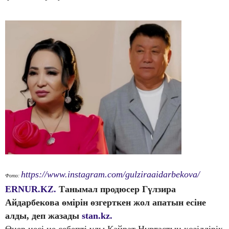
https://www.instagram.com/gulziraaidarbekova/
Фото:
ERNUR.KZ.
Танымал продюсер Гүлзира
Айдарбекова өмірін өзгерткен жол апатын есіне
алды, деп жазады
stan.kz.
Өнер иесі не себепті ұлы Қайрат Нұртастың көзілдірік