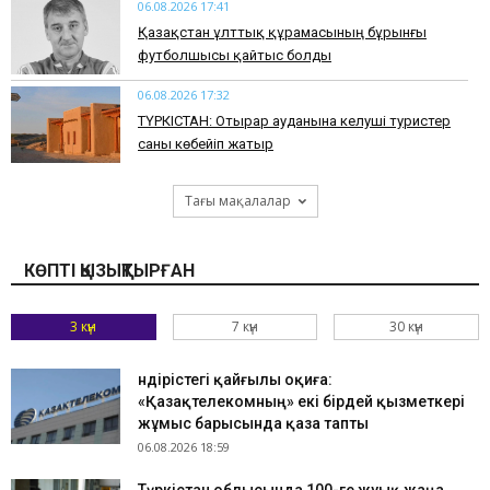
06.08.2026 17:41
Қазақстан ұлттық құрамасының бұрынғы
футболшысы қайтыс болды
06.08.2026 17:32
ТҮРКІСТАН: Отырар ауданына келуші туристер
саны көбейіп жатыр
Тағы мақалалар
КӨПТІ ҚЫЗЫҚТЫРҒАН
3 күн
7 күн
30 күн
Өндірістегі қайғылы оқиға:
«Қазақтелекомның» екі бірдей қызметкері
жұмыс барысында қаза тапты
06.08.2026 18:59