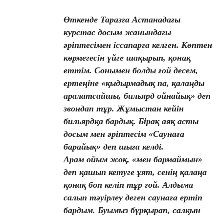
Өткенде Таразға Астанадағы
курстас досым жанындағы
әріптесімен іссапарға келген. Көптен
көрмегесін үйге шақырып, қонақ
еттім. Сонымен болды ғой десем,
ертеңіне «қыдырмадық па, қалаңды
аралатсайшы, бильярд ойнайық» деп
звондап тұр. Жұмыстан кейін
бильярдқа бардық. Бірақ аяқ асты
досым мен әріптесім «Саунаға
барайық» деп шыға келді.
Арам ойым жоқ, «мен бармаймын»
деп қашып кетуге ұят, сенің қалаңа
қонақ боп келіп тұр ғой. Алдыма
салып тәуірлеу деген саунаға ертіп
бардым. Буымыз бұрқырап, салқын