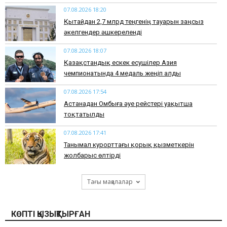
07.08.2026 18:20
Қытайдан 2,7 млрд теңгенің тауарын заңсыз
әкелгендер әшкереленді
07.08.2026 18:07
Қазақстандық ескек есушілер Азия
чемпионатында 4 медаль жеңіп алды
07.08.2026 17:54
Астанадан Омбыға әуе рейстері уақытша
тоқтатылды
07.08.2026 17:41
​Танымал курорттағы қорық қызметкерін
жолбарыс өлтірді
Тағы мақалалар
КӨПТІ ҚЫЗЫҚТЫРҒАН