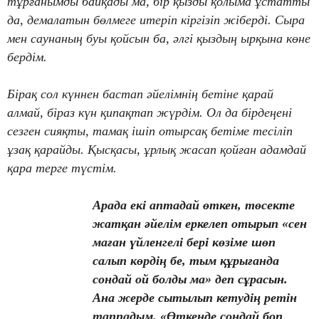
тұрғанымды байқады ма, бір қызды қолыма ұстатты
да, демалатын бөлмеге итеріп кіргізіп жіберді. Сыра
мен саунаның буы қойсын ба, әлгі қыздың ырқына көне
бердім.
Бірақ сол күннен бастап әйелімнің бетіне қарай
алмай, біраз күн қипақтап жүрдім. Ол да бірдеңені
сезген сияқты, тамақ ішіп отырсақ бетіме тесіліп
ұзақ қарайды. Қысқасы, ұрлық жасап қойған адамдай
қара терге түстім.
Арада екі аптадай өткен, төсекте
жатқан әйелім еркелеп отырып «сен
маған үйленгелі бері көзіме шөп
салып көрдің бе, тым құрығанда
сондай ой болды ма» деп сұрасын.
Ана жерде сытылып кетудің ретін
таппадым. «Өткенде сондай боп