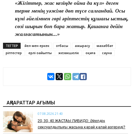
«Жігіттер, жас кезіңде ойна да күл» деген
терме менің уәжіме дөп түсе салғандай. Осы
күні әйелімнен гөрі әріптестің құшағы ыстық,
сөзі шырын боп бара жатыр. Қашанға дейін
жалғасатынын...»
ТЕГТЕР
әйел мен еркек
отбасы
ажырасу
махаббат
әріптестер
ерлі-зайыпты
жезөкшелік
оқиға
сауна
АҚПАРАТТАР АҒЫМЫ
07.08.2026 21:40
​20, 30, 40 ЖАСТАҒЫ ЛИБИДО: Әйелдің
сексуалдылығы жасына қарай қалай өзгереді?