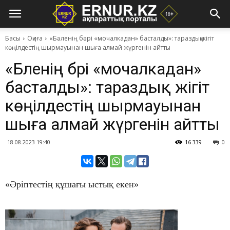
Басы
Оқиға
​«Бәленің бәрі «мочалкадан» басталды»: тараздық жігіт
көңілдестің шырмауынан шыға алмай жүргенін айтты
​«Бәленің бәрі «мочалкадан»
басталды»: тараздық жігіт
көңілдестің шырмауынан
шыға алмай жүргенін айтты
18.08.2023 19:40
16 339
0
«Әріптестің құшағы ыстық екен»