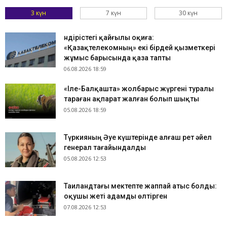
3 күн
7 күн
30 күн
Өндірістегі қайғылы оқиға:
«Қазақтелекомның» екі бірдей қызметкері
жұмыс барысында қаза тапты
06.08.2026 18:59
«Іле-Балқашта» жолбарыс жүргені туралы
тараған ақпарат жалған болып шықты
05.08.2026 18:59
Түркияның Әуе күштерінде алғаш рет әйел
генерал тағайындалды
05.08.2026 12:53
Таиландтағы мектепте жаппай атыс болды:
оқушы жеті адамды өлтірген
07.08.2026 12:53