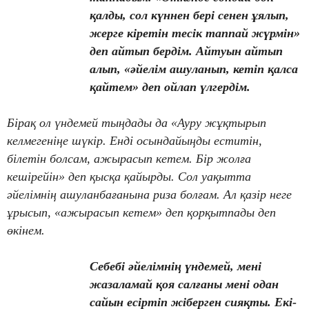
қалды, сол күннен бері сенен ұялып,
жерге кіретін тесік таппай жүрмін»
деп айтып бердім. Айтуын айтып
алып, «әйелім ашуланып, кетіп қалса
қайтем» деп ойлап үлгердім.
Бірақ ол үндемей тыңдады да «Ауру жұқтырып
келмегеніңе шүкір. Енді осындайыңды еститін,
білетін болсам, ажырасып кетем. Бір жолға
кешірейін» деп қысқа қайырды. Сол уақытта
әйелімнің ашуланбағанына риза болғам. Ал қазір неге
ұрысып, «ажырасып кетем» деп қорқытпады деп
өкінем.
Себебі әйелімнің үндемей, мені
жазаламай қоя салғаны мені одан
сайын есіртіп жіберген сияқты. Екі-