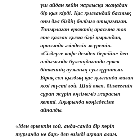
үш айдан кейін жұмысқа жаңадан
бір қыз кірді. Қас қылғандай бастық
оны дәл біздің бөлімге отырғызған.
Топырлаған еркектің арасына топ
ете қалған қызға бәрі қырындап,
арасында әзілдесіп жүретін.
«Сіздерге кофе демдеп берейін» деп
алдымызда бұлғаңдағанда еркек
біткеннің аузының суы құритын.
Бірақ сол қыздың қас қылғанда маған
көзі түсті ғой. Шай әкеп, білмегенін
сұрап жүріп әңгімеміз жарасып
кетті. Ақырында көңілдесіме
айналды.
«Мен еркекпін ғой, анда-санда бір көріп
тұрғанда не бар» деп өзімді ақтап алам.