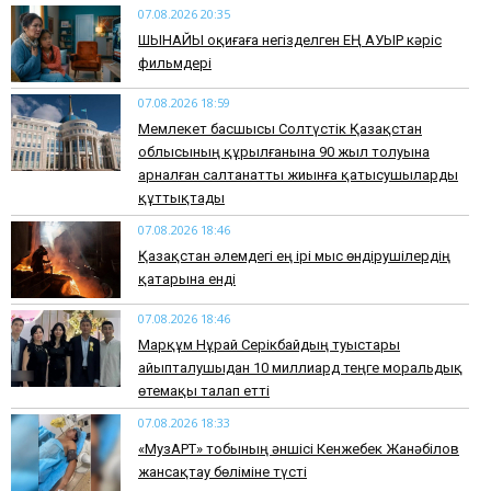
07.08.2026 20:35
​ШЫНАЙЫ оқиғаға негізделген ЕҢ АУЫР кәріс
фильмдері
07.08.2026 18:59
Мемлекет басшысы Солтүстік Қазақстан
облысының құрылғанына 90 жыл толуына
арналған салтанатты жиынға қатысушыларды
құттықтады
07.08.2026 18:46
Қазақстан әлемдегі ең ірі мыс өндірушілердің
қатарына енді
07.08.2026 18:46
Марқұм Нұрай Серікбайдың туыстары
айыпталушыдан 10 миллиард теңге моральдық
өтемақы талап етті
07.08.2026 18:33
«МузАРТ» тобының әншісі Кенжебек Жанәбілов
жансақтау бөліміне түсті