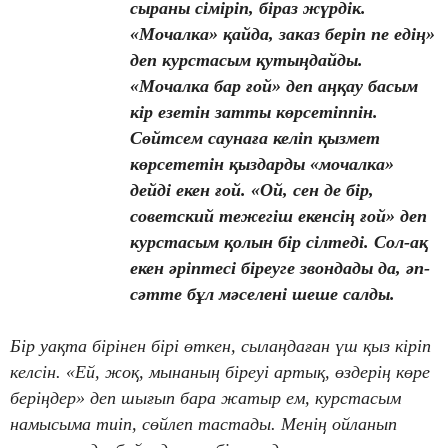
сыраны сіміріп, біраз жүрдік.
«Мочалка» қайда, заказ беріп пе едің»
деп курстасым қутыңдайды.
«Мочалка бар ғой» деп аңқау басым
кір езетін затты көрсетіппін.
Сөйтсем саунаға келіп қызмет
көрсететін қыздарды «мочалка»
дейді екен ғой. «Ой, сен де бір,
советский тежегіш екенсің ғой» деп
курстасым қолын бір сілтеді. Сол-ақ
екен әріптесі біреуге звондады да, әп-
сәтте бұл мәселені шеше салды.
Бір уақта бірінен бірі өткен, сылаңдаған үш қыз кіріп
келсін. «Ей, жоқ, мынаның біреуі артық, өздерің көре
беріңдер» деп шығып бара жатыр ем, курстасым
намысыма тиіп, сөйлеп тастады. Менің ойланып