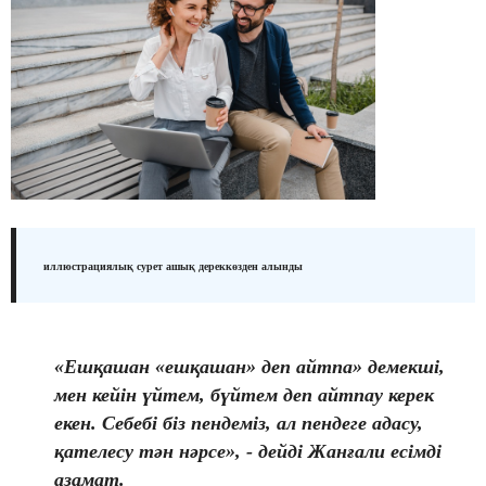
иллюстрациялық сурет ашық дереккөзден алынды
«Ешқашан «ешқашан» деп айтпа» демекші,
мен кейін үйтем, бүйтем деп айтпау керек
екен. Себебі біз пендеміз, ал пендеге адасу,
қателесу тән нәрсе», - дейді Жанғали есімді
азамат.