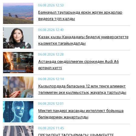
06.08.2026 12:53
Баянауыл тауларында еркін жүрген арқарлар
видеоға түсіп қалды
06.08.2026 12:40
Қазақ қызы Канададағы беделді университетте
қызметке тағайындалды
06.08.2026 12:28
Астанада сөндірілмеген сіріңкеден Audi A6
өртеніп кетті
06.08.2026 12:14
Қызылордада баласына 12 млн теңге алимент
төлемеген әке қылмыстық жауапқа тартылды
06.08.2026 12:01
Мектеп пәндері жасанды интеллект бойынша
бөлімдермен жаңартылды
06.08.2026 11:45
​ПРЕЗИДЕНТ ТАПСЫРМАСЫ: ШЫМКЕНТТЕ