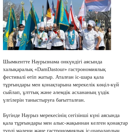
Шымкентте Наурызнама онкүндігі аясында
халықаралық «DamDastour» гастрономиялық
фестивалі өтіп жатыр. Аталған іс-шара қала
тұрғындары мен қонақтарына мерекелік көңіл-күй
сыйлап, ұлттық және әлемдік асхананың үздік
үлгілерін таныстыруға бағытталған.
Бүгінде Наурыз мерекесінің сегізінші күні аясында
қала тұрғындары мен алыс-жақыннан келген қонақтар
түрлі мәдени және гастрономиялық іс-шаралардың