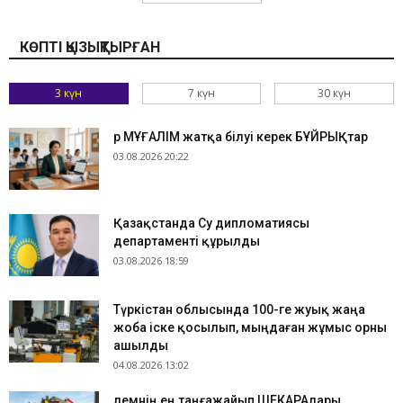
КӨПТІ ҚЫЗЫҚТЫРҒАН
3 күн
7 күн
30 күн
Әр МҰҒАЛІМ жатқа білуі керек БҰЙРЫҚтар
03.08.2026 20:22
Қазақстанда Су дипломатиясы
департаменті құрылды
03.08.2026 18:59
Түркістан облысында 100-ге жуық жаңа
жоба іске қосылып, мыңдаған жұмыс орны
ашылды
04.08.2026 13:02
​Әлемнің ең таңғажайып ШЕКАРАлары