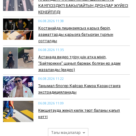
ҚАУІПСІЗДІКТІ БАҚЫЛАЙТЫН ДРОНДАР ЖҮЙЕСІ
КЕҢЕЙТІЛДІ
06.08.2026 11:38
Қостанайда лицензиясыз қарыз беріп,
азаматтарды қарызға батырған тұрғын
сотталды
06.08.2026 11:35
Астанада видео түсіру үшін атқа мініп,
"Бәйтерекке" шауып бармақ болған ер адам
жазаланды (видео)
06.08.2026 11:22
Танымал блогер Қайсар Қамза Қазақстанға
экстрадицияланады
06.08.2026 11:09
Көкшетауда жеңіл көлік төрт баланы қағып
кетті
Тағы мақалалар