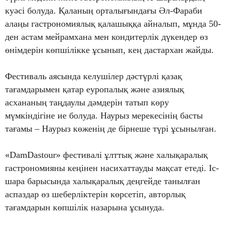
куәсі болуда. Қаланың орталығындағы Әл-Фараби
алаңы гастрономиялық қалашыққа айналып, мұнда 50-
ден астам мейрамхана мен кондитерлік дүкендер өз
өнімдерін көпшілікке ұсынып, кең дастархан жайды.
Фестиваль аясында келушілер дәстүрлі қазақ
тағамдарымен қатар еуропалық және азиялық
асхананың таңдаулы дәмдерін татып көру
мүмкіндігіне ие болуда. Наурыз мерекесінің басты
тағамы – Наурыз көженің де бірнеше түрі ұсынылған.
«DamDastour» фестивалі ұлттық және халықаралық
гастрономияны кеңінен насихаттауды мақсат етеді. Іс-
шара барысында халықаралық деңгейде танылған
аспаздар өз шеберліктерін көрсетіп, авторлық
тағамдарын көпшілік назарына ұсынуда.