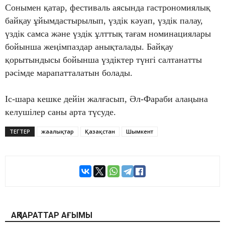
Сонымен қатар, фестиваль аясында гастрономиялық
байқау ұйымдастырылып, үздік кәуап, үздік палау,
үздік самса және үздік ұлттық тағам номинациялары
бойынша жеңімпаздар анықталады. Байқау
қорытындысы бойынша үздіктер түнгі салтанатты
рәсімде марапатталатын болады.
Іс-шара кешке дейін жалғасып, Әл-Фараби алаңына
келушілер саны арта түсуде.
ТЕГТЕР
жаңалықтар
Қазақстан
Шымкент
АҚПАРАТТАР АҒЫМЫ