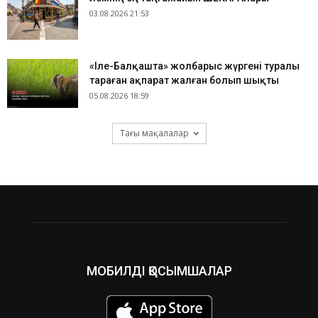
03.08.2026 21:53
«Іле-Балқашта» жолбарыс жүргені туралы
тараған ақпарат жалған болып шықты
05.08.2026 18:59
Тағы мақалалар
МОБИЛДІ ҚОСЫМШАЛАР