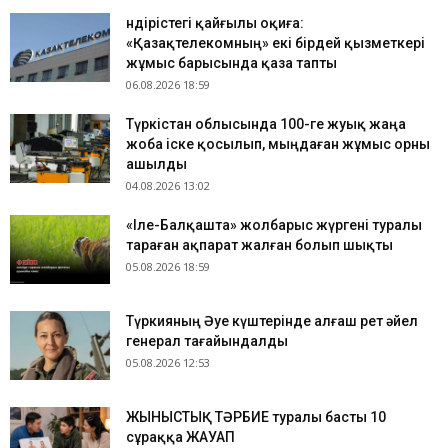
Өндірістегі қайғылы оқиға:
«Қазақтелекомның» екі бірдей қызметкері
жұмыс барысында қаза тапты
06.08.2026 18:59
Түркістан облысында 100-ге жуық жаңа
жоба іске қосылып, мыңдаған жұмыс орны
ашылды
04.08.2026 13:02
«Іле-Балқашта» жолбарыс жүргені туралы
тараған ақпарат жалған болып шықты
05.08.2026 18:59
Түркияның Әуе күштерінде алғаш рет әйел
генерал тағайындалды
05.08.2026 12:53
ЖЫНЫСТЫҚ ТӘРБИЕ туралы басты 10
сұраққа ЖАУАП