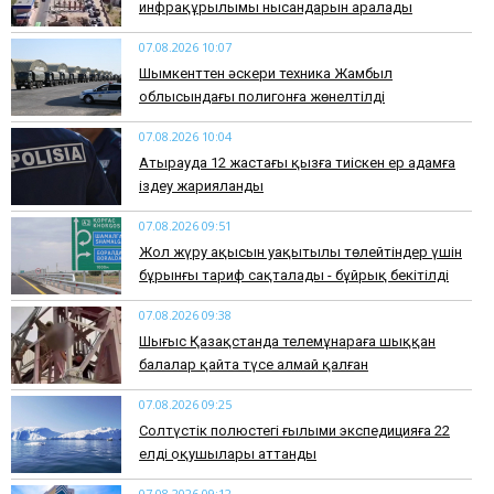
инфрақұрылымы нысандарын аралады
07.08.2026 10:07
​Шымкенттен әскери техника Жамбыл
облысындағы полигонға жөнелтілді
07.08.2026 10:04
Атырауда 12 жастағы қызға тиіскен ер адамға
іздеу жарияланды
07.08.2026 09:51
Жол жүру ақысын уақытылы төлейтіндер үшін
бұрынғы тариф сақталады - бұйрық бекітілді
07.08.2026 09:38
Шығыс Қазақстанда телемұнараға шыққан
балалар қайта түсе алмай қалған
07.08.2026 09:25
Солтүстік полюстегі ғылыми экспедицияға 22
елдің оқушылары аттанды
07.08.2026 09:12