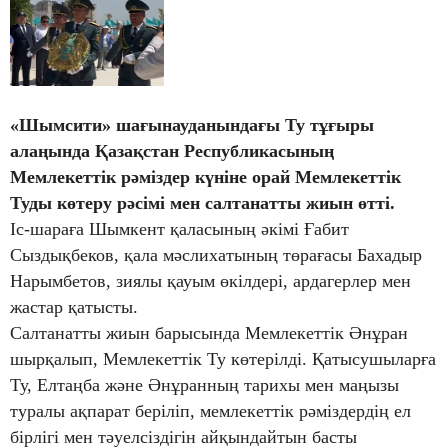
«Шымсити» шағынауданындағы Ту тұғыры
алаңында Қазақстан Республикасының
Мемлекеттік рәміздер күніне орай Мемлекеттік
Туды көтеру рәсімі мен салтанатты жиын өтті.
Іс-шараға Шымкент қаласының әкімі Ғабит
Сыздықбеков, қала мәслихатының төрағасы Бахадыр
Нарымбетов, зиялы қауым өкілдері, ардагерлер мен
жастар қатысты.
Салтанатты жиын барысында Мемлекеттік Әнұран
шырқалып, Мемлекеттік Ту көтерілді. Қатысушыларға
Ту, Елтаңба және Әнұранның тарихы мен маңызы
туралы ақпарат беріліп, мемлекеттік рәміздердің ел
бірлігі мен тәуелсіздігін айқындайтын басты