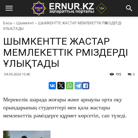
Басы
Шымкент
​ШЫМКЕНТТЕ ЖАСТАР МЕМЛЕКЕТТІК РӘМІЗДЕРДІ
ҰЛЫҚТАДЫ
​ШЫМКЕНТТЕ ЖАСТАР
МЕМЛЕКЕТТІК РӘМІЗДЕРДІ
ҰЛЫҚТАДЫ
04.06.2026 15:40
195
0
Мерекелік шарада жоғары және арнаулы орта оқу
орындарының студенттері мен қала жастары
мемлекеттік рәміздерге құрмет көрсетіп, сап түзеді.