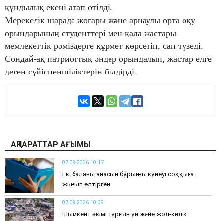
құндылық екені атап өтілді.
Мерекелік шарада жоғары және арнаулы орта оқу
орындарының студенттері мен қала жастары
мемлекеттік рәміздерге құрмет көрсетіп, сап түзеді.
Сондай-ақ патриоттық әндер орындалып, жастар елге
деген сүйіспеншіліктерін білдірді.
АҚПАРАТТАР АҒЫМЫ
07.08.2026 10:17
Екі баланың анасын бұрынғы күйеуі соққыға
жығып өлтірген
07.08.2026 10:09
Шымкент әкімі тұрғын үй және жол-көлік