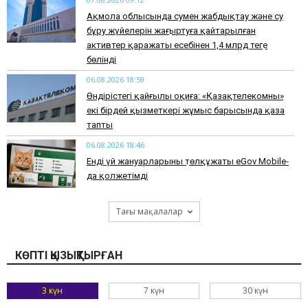
Ақмола облысында сумен жабдықтау және су
бұру жүйелерін жаңғыртуға қайтарылған
активтер қаражаты есебінен 1,4 млрд теңге
бөлінді
06.08.2026 18:59
Өндірістегі қайғылы оқиға: «Қазақтелекомның»
екі бірдей қызметкері жұмыс барысында қаза
тапты
06.08.2026 18:46
Енді үй жануарларының төлқұжаты eGov Mobile-
да қолжетімді
Тағы мақалалар
КӨПТІ ҚЫЗЫҚТЫРҒАН
3 күн
7 күн
30 күн