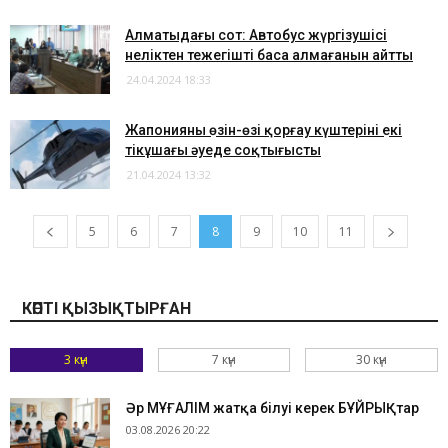
Алматыдағы сот: Автобус жүргізушісі
неліктен тежегішті баса алмағанын айтты
24.04.2024 18:33
Жапонияның өзін-өзі қорғау күштерінің екі
тікұшағы әуеде соқтығысты
21.04.2024 13:32
5
6
7
8
9
10
11
КӨПТІ ҚЫЗЫҚТЫРҒАН
3 күн
7 күн
30 күн
Әр МҰҒАЛІМ жатқа білуі керек БҰЙРЫҚтар
03.08.2026 20:22