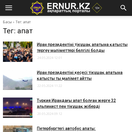
Басы
Тег: апат
Тег: апат
Иран президентінің тікұшақ апатына қатысты
тергеу мәліметтері белгілі болды
24.05.2024 12:01
Иран президентінің кеңсесі тікұшақ апатына
қатысты тың мәлімет айтты
22.05.2024 11:22
Түркия Ирандағы апат болған жерге 32
альпинист пен тікұшақ жіберді
20.05.2024 09:12
Петербургтегі автобус апаты: