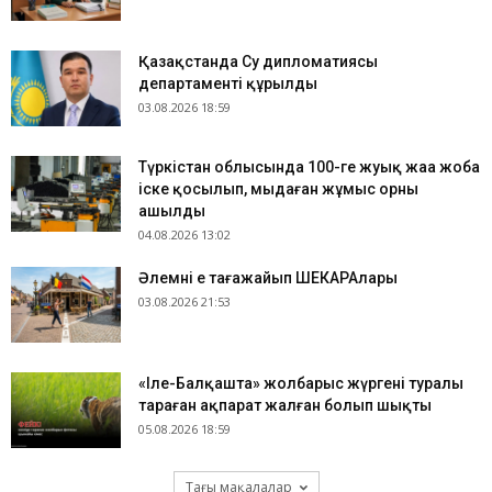
Қазақстанда Су дипломатиясы
департаменті құрылды
03.08.2026 18:59
Түркістан облысында 100-ге жуық жаңа жоба
іске қосылып, мыңдаған жұмыс орны
ашылды
04.08.2026 13:02
​Әлемнің ең таңғажайып ШЕКАРАлары
03.08.2026 21:53
«Іле-Балқашта» жолбарыс жүргені туралы
тараған ақпарат жалған болып шықты
05.08.2026 18:59
Тағы мақалалар