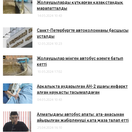
Жолаушыларды құтқарған қазақстандық
марапатталды
14.05.2024 10:43
Санкт-Петербургте автоколоннаның басшысы
ұсталды
12.05.2024 10:23
Жолаушылар мінген автобус өзенге батып
кетті
10.05.2024 17:02
Арқалықта аударылған АН-2 ұшағы инфаркт
алған науқасты тасымалдаған
04.05.2024 10:43
Алматыдағы автобус апаты: ата-анасынан
айырылған жәбірленуші қатаң жаза талап етті
25.04.2024 16:10