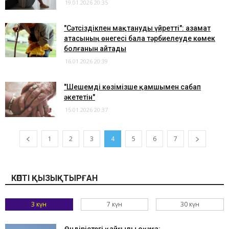
19.01.2026 20:35
"Сәтсіздікпен мақтануды үйретті": азамат
атасының өнегесі бала тәрбиелеуде көмек
болғанын айтады
16.01.2026 20:39
"Шешемді көзімізше қамшымен сабап
әкететін"
15.01.2026 20:37
1
2
3
4
5
6
7
КӨПТІ ҚЫЗЫҚТЫРҒАН
3 күн
7 күн
30 күн