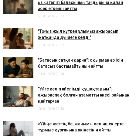
өз қателігі баласының тағдырына қалай
әсер еткенін айтты
26.01.2026 20:37
"Тоғыз жыл күткен ұлымыз ажырасып
жатқанда дүниеге келді"
22.01.2026 20:27
"Батасын сатқан қария": оқырман әр ісін
батасыз бастамайтынын айтты
21.01.2026 20:28
"Үйге келіп әйелімді құшақтадым":
ажыраспақ болған азаматты әкесі райынан
қайтарған
20.01.2026 20:38
«Үйіңе жеттің бе, жаным»: келіншек ерте
тұрмыс құрғанына өкінетінін айтты