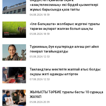
Өндірістегі қайғылы оқиға:
«Қазақтелекомның» екі бірдей қызметкері
жұмыс барысында қаза тапты
06.08.2026 18:59
«Іле-Балқашта» жолбарыс жүргені туралы
тараған ақпарат жалған болып шықты
05.08.2026 18:59
Түркияның Әуе күштерінде алғаш рет әйел
генерал тағайындалды
05.08.2026 12:53
Таиландтағы мектепте жаппай атыс болды:
оқушы жеті адамды өлтірген
07.08.2026 12:53
ЖЫНЫСТЫҚ ТӘРБИЕ туралы басты 10 сұраққа
ЖАУАП
05.08.2026 20:39