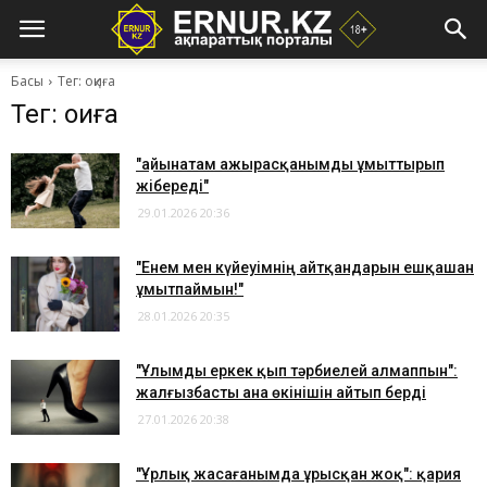
Басы
Тег: оқиға
Тег: оқиға
"Қайынатам ажырасқанымды ұмыттырып
жібереді"
29.01.2026 20:36
"Енем мен күйеуімнің айтқандарын ешқашан
ұмытпаймын!"
28.01.2026 20:35
"Ұлымды еркек қып тәрбиелей алмаппын":
жалғызбасты ана өкінішін айтып берді
27.01.2026 20:38
"Ұрлық жасағанымда ұрысқан жоқ": қария