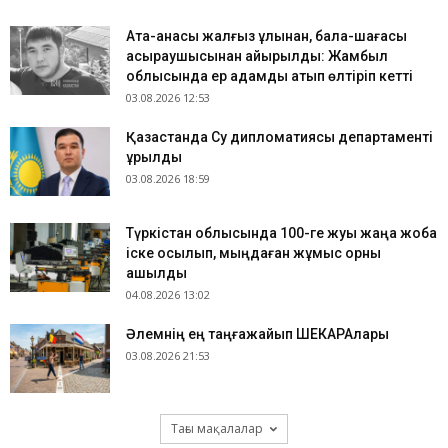
Ата-анасы жалғыз ұлынан, бала-шағасы
асыраушысынан айырылды: Жамбыл
облысында ер адамды атып өлтіріп кетті
03.08.2026 12:53
Қазақстанда Су дипломатиясы департаменті
құрылды
03.08.2026 18:59
Түркістан облысында 100-ге жуық жаңа жоба
іске қосылып, мыңдаған жұмыс орны
ашылды
04.08.2026 13:02
​Әлемнің ең таңғажайып ШЕКАРАлары
03.08.2026 21:53
Тағы мақалалар