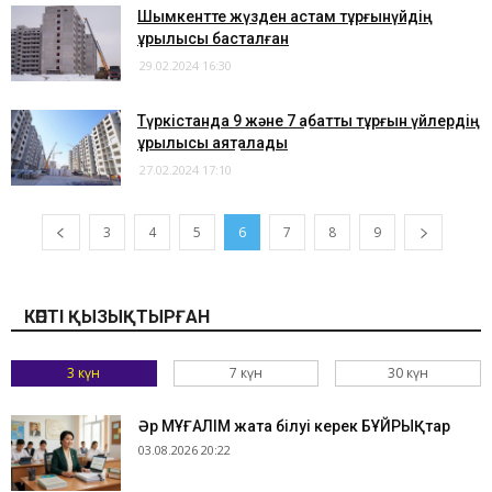
Шымкентте жүзден астам тұрғынүйдің
құрылысы басталған
29.02.2024 16:30
Түркістанда 9 және 7 қабатты тұрғын үйлердің
құрылысы аяқталады
27.02.2024 17:10
3
4
5
6
7
8
9
КӨПТІ ҚЫЗЫҚТЫРҒАН
3 күн
7 күн
30 күн
Әр МҰҒАЛІМ жатқа білуі керек БҰЙРЫҚтар
03.08.2026 20:22