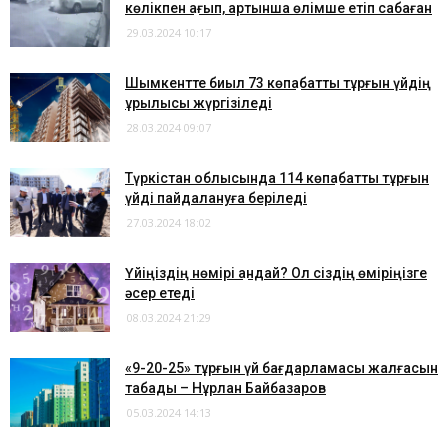
көлікпен қағып, артынша өлімше етіп сабаған
29.03.2024 10:17
Шымкентте биыл 73 көпқабатты тұрғын үйдің
құрылысы жүргізіледі
28.03.2024 09:07
Түркістан облысында 114 көпқабатты тұрғын
үйді пайдалануға беріледі
27.03.2024 18:02
​Үйіңіздің нөмірі қандай? Ол сіздің өміріңізге
әсер етеді
08.03.2024 21:29
«9-20-25» тұрғын үй бағдарламасы жалғасын
табады – Нұрлан Байбазаров
05.03.2024 14:13