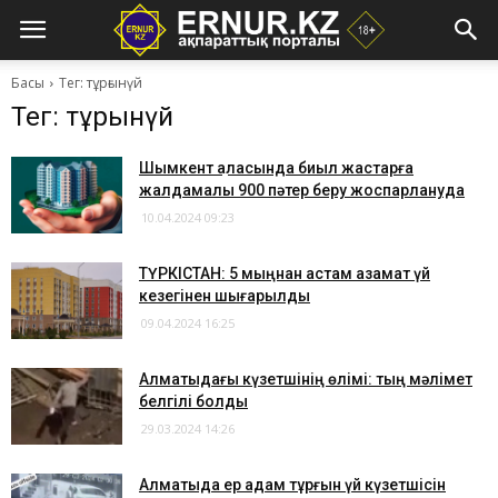
Басы
Тег: тұрғынүй
Тег: тұрғынүй
Шымкент қаласында биыл жастарға
жалдамалы 900 пәтер беру жоспарлануда
10.04.2024 09:23
ТҮРКІСТАН: 5 мыңнан астам азамат үй
кезегінен шығарылды
09.04.2024 16:25
Алматыдағы күзетшінің өлімі: тың мәлімет
белгілі болды
29.03.2024 14:26
Алматыда ер адам тұрғын үй күзетшісін