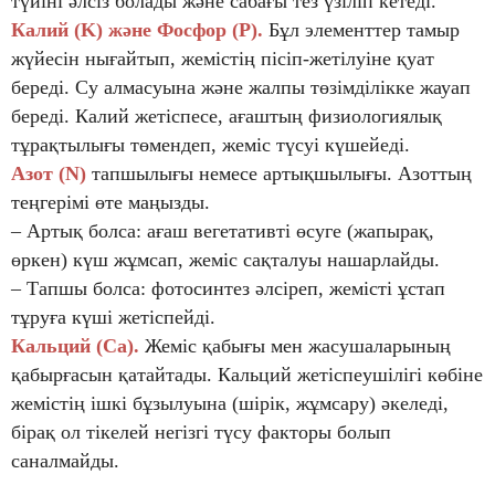
түйіні әлсіз болады және сабағы тез үзіліп кетеді.
Калий (K) және Фосфор (P).
Бұл элементтер тамыр
жүйесін нығайтып, жемістің пісіп-жетілуіне қуат
береді. Су алмасуына және жалпы төзімділікке жауап
береді. Калий жетіспесе, ағаштың физиологиялық
тұрақтылығы төмендеп, жеміс түсуі күшейеді.
Азот (N)
тапшылығы немесе артықшылығы. Азоттың
теңгерімі өте маңызды.
– Артық болса: ағаш вегетативті өсуге (жапырақ,
өркен) күш жұмсап, жеміс сақталуы нашарлайды.
– Тапшы болса: фотосинтез әлсіреп, жемісті ұстап
тұруға күші жетіспейді.
Кальций (Ca).
Жеміс қабығы мен жасушаларының
қабырғасын қатайтады. Кальций жетіспеушілігі көбіне
жемістің ішкі бұзылуына (шірік, жұмсару) әкеледі,
бірақ ол тікелей негізгі түсу факторы болып
саналмайды.