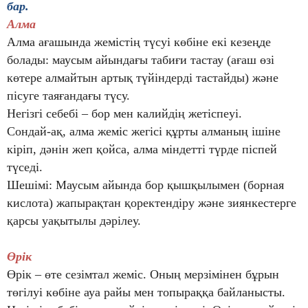
бар.
Алма
Алма ағашында жемістің түсуі көбіне екі кезеңде
болады: маусым айындағы табиғи тастау (ағаш өзі
көтере алмайтын артық түйіндерді тастайды) және
пісуге таяғандағы түсу.
Негізгі себебі – бор мен калийдің жетіспеуі.
Сондай-ақ, алма жеміс жегісі құрты алманың ішіне
кіріп, дәнін жеп қойса, алма міндетті түрде піспей
түседі.
Шешімі: Маусым айында бор қышқылымен (борная
кислота) жапырақтан қоректендіру және зиянкестерге
қарсы уақытылы дәрілеу.
Өрік
Өрік – өте сезімтал жеміс. Оның мерзімінен бұрын
төгілуі көбіне ауа райы мен топыраққа байланысты.