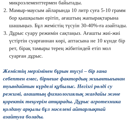
микроэлементтермен байытады.
Мамыр-маусым айларында 10 литр суға 5-10 грамм
бор қышқылын ерітіп, ағаштың жапырақтарына
шашыңыз. Бұл жемістің түсуін 30-40%-ға азайтады.
Дұрыс суару режимін сақтаңыз. Ағашты жиі-жиі
үстіртін суарғаннан көрі, аптасына не 10 күнде бір
рет, бірақ тамыры терең жібитіндей етіп мол
суарған дұрыс.
Жемістің мерзімінен бұрын түсуі – бір ғана
себептен емес, бірнеше фактордың жиынтығынан
туындайтын күрделі құбылыс. Негізгі рөлді су
режимі, ағаштың физиологиялық жағдайы және
қоректік теңгерім атқарады. Дұрыс агротехника
қолдану арқылы бұл мәселені айтарлықтай
азайтуға болады.