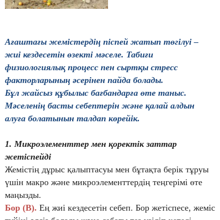
Ағаштағы жемістердің піспей жатып төгілуі –
жиі кездесетін өзекті мәселе. Табиғи
физиологиялық процесс пен сыртқы стресс
факторларының әсерінен пайда болады.
Бұл жайсыз құбылыс бағбандарға өте таныс.
Мәселенің басты себептерін және қалай алдын
алуға болатынын талдап көрейік.
1. Микроэлементтер мен қоректік заттар
жетіспейді
Жемістің дұрыс қалыптасуы мен бұтақта берік тұруы
үшін макро және микроэлементтердің теңгерімі өте
маңызды.
Бор (B).
Ең жиі кездесетін себеп. Бор жетіспесе, жеміс