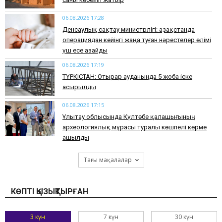
06.08.2026 17:28
Денсаулық сақтау министрлігі: Қазақстанда
операциядан кейінгі жаңа туған нәрестелер өлімі
үш есе азайды
06.08.2026 17:19
ТҮРКІСТАН: Отырар ауданында 5 жоба іске
асырылды
06.08.2026 17:15
Ұлытау облысында Күлтөбе қалашығының
археологиялық мұрасы туралы көшпелі көрме
ашылды
Тағы мақалалар
КӨПТІ ҚЫЗЫҚТЫРҒАН
3 күн
7 күн
30 күн