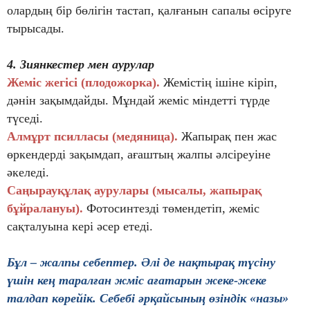
олардың бір бөлігін тастап, қалғанын сапалы өсіруге
тырысады.
4. Зиянкестер мен аурулар
Жеміс жегісі (плодожорка).
Жемістің ішіне кіріп,
дәнін зақымдайды. Мұндай жеміс міндетті түрде
түседі.
Алмұрт псилласы (медяница).
Жапырақ пен жас
өркендерді зақымдап, ағаштың жалпы әлсіреуіне
әкеледі.
Саңырауқұлақ аурулары (мысалы, жапырақ
бұйралануы).
Фотосинтезді төмендетіп, жеміс
сақталуына кері әсер етеді.
Бұл – жалпы себептер. Әлі де нақтырақ түсіну
үшін кең таралған жміс ағатарын жеке-жеке
талдап көрейік. Себебі әрқайсының өзіндік «назы»