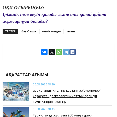
ОҚИ ОТЫРЫҢЫЗ:
Ірімшік неге кеуіп қалады және оны қалай қайта
жұмсартуға болады?
ТЕГТЕР
бау-бақша
жеміс-жидек
ағаш
АҚПАРАТТАР АҒЫМЫ
06.08.2026 18:20
Қазақстандық ғалымдардың әзірлемелері
«Қазақстанда жасалған» ұлттық брендін
толықтырып жатыр
06.08.2026 18:15
Түркістанда жылына 200 мың турист