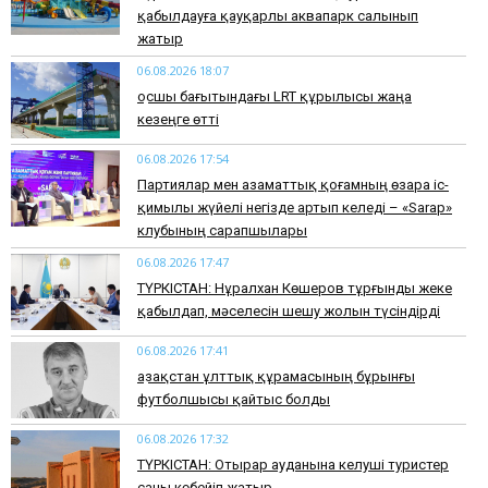
қабылдауға қауқарлы аквапарк салынып
жатыр
06.08.2026 18:07
Қосшы бағытындағы LRT құрылысы жаңа
кезеңге өтті
06.08.2026 17:54
Партиялар мен азаматтық қоғамның өзара іс-
қимылы жүйелі негізде артып келеді – «Sarap»
клубының сарапшылары
06.08.2026 17:47
ТҮРКІСТАН: Нұралхан Көшеров тұрғынды жеке
қабылдап, мәселесін шешу жолын түсіндірді
06.08.2026 17:41
Қазақстан ұлттық құрамасының бұрынғы
футболшысы қайтыс болды
06.08.2026 17:32
ТҮРКІСТАН: Отырар ауданына келуші туристер
саны көбейіп жатыр