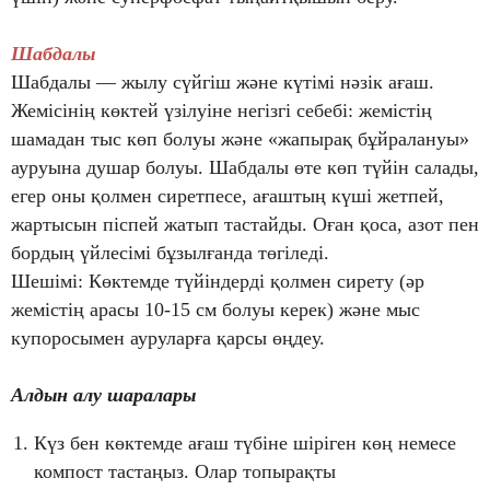
Шабдалы
Шабдалы — жылу сүйгіш және күтімі нәзік ағаш.
Жемісінің көктей үзілуіне негізгі себебі: жемістің
шамадан тыс көп болуы және «жапырақ бұйралануы»
ауруына душар болуы. Шабдалы өте көп түйін салады,
егер оны қолмен сиретпесе, ағаштың күші жетпей,
жартысын піспей жатып тастайды. Оған қоса, азот пен
бордың үйлесімі бұзылғанда төгіледі.
Шешімі: Көктемде түйіндерді қолмен сирету (әр
жемістің арасы 10-15 см болуы керек) және мыс
купоросымен ауруларға қарсы өңдеу.
Алдын алу шаралары
Күз бен көктемде ағаш түбіне шіріген көң немесе
компост тастаңыз. Олар топырақты