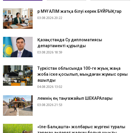
Әр МҰҒАЛІМ жатқа білуі керек БҰЙРЫҚтар
03.08.2026 20:22
Қазақстанда Су дипломатиясы
департаменті құрылды
03.08.2026 18:59
Түркістан облысында 100-ге жуық жаңа
жоба іске қосылып, мыңдаған жұмыс орны
ашылды
04.08.2026 13:02
​Әлемнің ең таңғажайып ШЕКАРАлары
03.08.2026 21:53
«Іле-Балқашта» жолбарыс жүргені туралы
тараған ақпарат жалған болып шықты