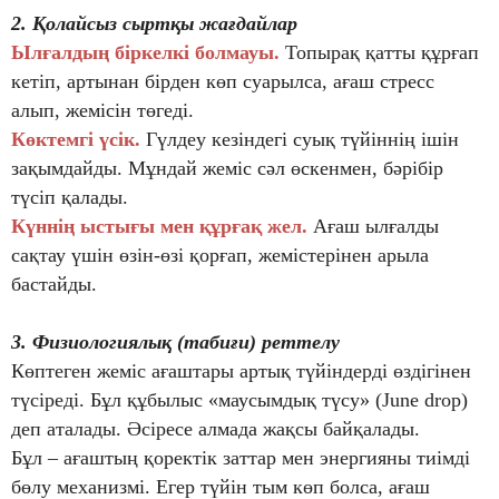
2. Қолайсыз сыртқы жағдайлар
Ылғалдың біркелкі болмауы.
Топырақ қатты құрғап
кетіп, артынан бірден көп суарылса, ағаш стресс
алып, жемісін төгеді.
Көктемгі үсік.
Гүлдеу кезіндегі суық түйіннің ішін
зақымдайды. Мұндай жеміс сәл өскенмен, бәрібір
түсіп қалады.
Күннің ыстығы мен құрғақ жел.
Ағаш ылғалды
сақтау үшін өзін-өзі қорғап, жемістерінен арыла
бастайды.
3. Физиологиялық (табиғи) реттелу
Көптеген жеміс ағаштары артық түйіндерді өздігінен
түсіреді. Бұл құбылыс «маусымдық түсу» (June drop)
деп аталады. Әсіресе алмада жақсы байқалады.
Бұл – ағаштың қоректік заттар мен энергияны тиімді
бөлу механизмі. Егер түйін тым көп болса, ағаш