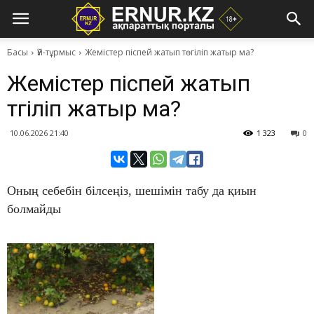
Басы
Үй-тұрмыс
​Жемістер піспей жатып төгіліп жатыр ма?
​Жемістер піспей жатып
төгіліп жатыр ма?
10.06.2026 21:40
1 323
0
Оның себебін білсеңіз, шешімін табу да қиын
болмайды