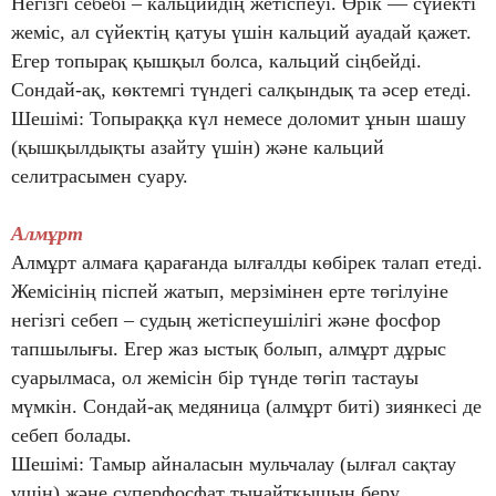
Негізгі себебі – кальцийдің жетіспеуі. Өрік — сүйекті
жеміс, ал сүйектің қатуы үшін кальций ауадай қажет.
Егер топырақ қышқыл болса, кальций сіңбейді.
Сондай-ақ, көктемгі түндегі салқындық та әсер етеді.
Шешімі: Топыраққа күл немесе доломит ұнын шашу
(қышқылдықты азайту үшін) және кальций
селитрасымен суару.
Алмұрт
Алмұрт алмаға қарағанда ылғалды көбірек талап етеді.
Жемісінің піспей жатып, мерзімінен ерте төгілуіне
негізгі себеп – судың жетіспеушілігі және фосфор
тапшылығы. Егер жаз ыстық болып, алмұрт дұрыс
суарылмаса, ол жемісін бір түнде төгіп тастауы
мүмкін. Сондай-ақ медяница (алмұрт биті) зиянкесі де
себеп болады.
Шешімі: Тамыр айналасын мульчалау (ылғал сақтау
үшін) және суперфосфат тыңайтқышын беру.