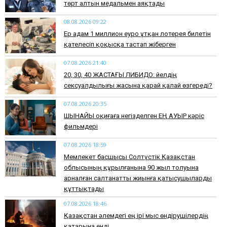
төрт алтын медальмен аяқтады
08.08.2026 09:22
Ер адам 1 миллион еуро ұтқан лотерея билетін
қателесіп қоқысқа тастап жіберген
07.08.2026 21:40
​20, 30, 40 ЖАСТАҒЫ ЛИБИДО: Әйелдің
сексуалдылығы жасына қарай қалай өзгереді?
07.08.2026 20:35
​ШЫНАЙЫ оқиғаға негізделген ЕҢ АУЫР кәріс
фильмдері
07.08.2026 18:59
Мемлекет басшысы Солтүстік Қазақстан
облысының құрылғанына 90 жыл толуына
арналған салтанатты жиынға қатысушыларды
құттықтады
07.08.2026 18:46
Қазақстан әлемдегі ең ірі мыс өндірушілердің
қатарына енді