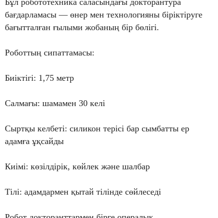
Бұл робототехника саласындағы докторантура
бағдарламасы — өнер мен технологияны біріктіруге
бағытталған ғылыми жобаның бір бөлігі.
Роботтың сипаттамасы:
Биіктігі: 1,75 метр
Салмағы: шамамен 30 келі
Сыртқы келбеті: силикон терісі бар сымбатты ер
адамға ұқсайды
Киімі: көзілдірік, көйлек және шалбар
Тілі: адамдармен қытай тілінде сөйлеседі
Робот докторанттармен бірге опералық