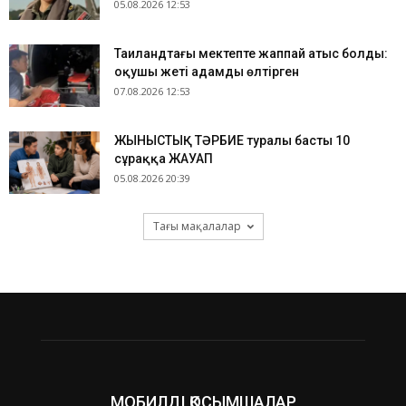
05.08.2026 12:53
Таиландтағы мектепте жаппай атыс болды:
оқушы жеті адамды өлтірген
07.08.2026 12:53
ЖЫНЫСТЫҚ ТӘРБИЕ туралы басты 10
сұраққа ЖАУАП
05.08.2026 20:39
Тағы мақалалар
МОБИЛДІ ҚОСЫМШАЛАР