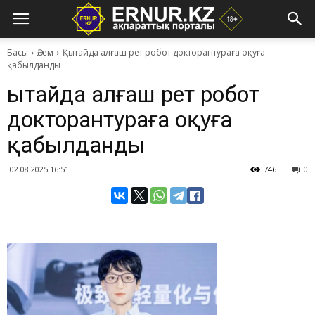
Басы
Әлем
Қытайда алғаш рет робот докторантураға оқуға
қабылданды
Қытайда алғаш рет робот
докторантураға оқуға
қабылданды
02.08.2025 16:51
746
0