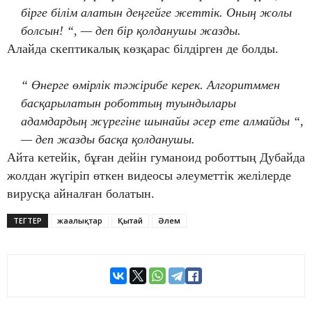
бірге білім алатын деңгейге жеттік. Оның жолы
болсын! “, — деп бір қолданушы жазды.
Алайда скептикалық көзқарас білдірген де болды.
“ Өнерге өмірлік тәжірибе керек. Алгоритммен
басқарылатын роботтың туындылары
адамдардың жүрегіне шынайы әсер ете алмайды “,
— деп жазды басқа қолданушы.
Айта кетейік, бұған дейін гуманоид роботтың Дубайда
жолдан жүгіріп өткен видеосы әлеуметтік желілерде
вирусқа айналған болатын.
ТЕГТЕР
жаңалықтар
Қытай
Әлем