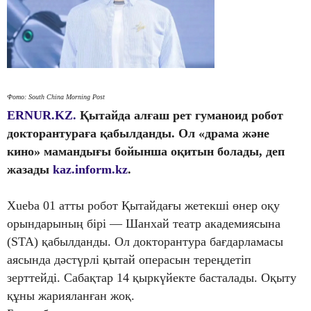
Фото: South China Morning Post
ERNUR.KZ.
Қытайда алғаш рет гуманоид робот
докторантураға қабылданды. Ол «драма және
кино» мамандығы бойынша оқитын болады, деп
жазады
kaz.inform.kz
.
Xueba 01 атты робот Қытайдағы жетекші өнер оқу
орындарының бірі — Шанхай театр академиясына
(STA) қабылданды. Ол докторантура бағдарламасы
аясында дәстүрлі қытай операсын тереңдетіп
зерттейді. Сабақтар 14 қыркүйекте басталады. Оқыту
құны жарияланған жоқ.