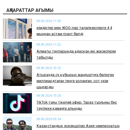
АҚПАРАТТАР АҒЫМЫ
08.08.2026 11:59
Әкімдіктер мен ЖОО-лар талапкерлерге 4,4
мыңнан астам грант бөлді
08.08.2026 11:22
Алматы тауларында адасқан екі жасөспірім
табылды
08.08.2026 10:52
Атырауда су құбырын жаңғыртуға бөлінген
миллиардтаған теңге ұрланған: сот үкім
шығарды
08.08.2026 10:26
TikTok-тағы тікелей эфир: Тараз тұрғыны бес
тәулікке қамауға алынды
08.08.2026 09:54
Қазақстандық ескекшілер Азия чемпионатын