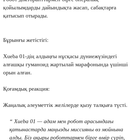
қойылымдарды дайындықта жасап, сабақтарға
қатысып отырады.
Бұрынғы жетістігі:
Xueba 01-дің алдыңғы нұсқасы дүниежүзіндегі
алғашқы гуманоид жартылай марафонында үшінші
орын алған.
Қоғамдық реакция:
Жаңалық әлеуметтік желілерде қызу талқыға түсті.
“ Xueba 01 — адам мен робот арасындағы
қатынастарда маңызды миссияны өз мойнына
алды. Біз ақыры роботтармен бірге өмір сүріп,