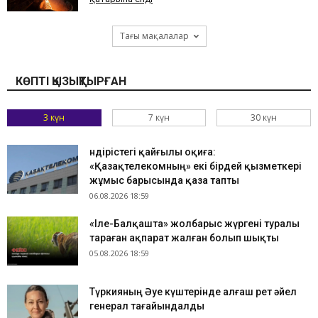
Тағы мақалалар
КӨПТІ ҚЫЗЫҚТЫРҒАН
3 күн
7 күн
30 күн
Өндірістегі қайғылы оқиға:
«Қазақтелекомның» екі бірдей қызметкері
жұмыс барысында қаза тапты
06.08.2026 18:59
«Іле-Балқашта» жолбарыс жүргені туралы
тараған ақпарат жалған болып шықты
05.08.2026 18:59
Түркияның Әуе күштерінде алғаш рет әйел
генерал тағайындалды