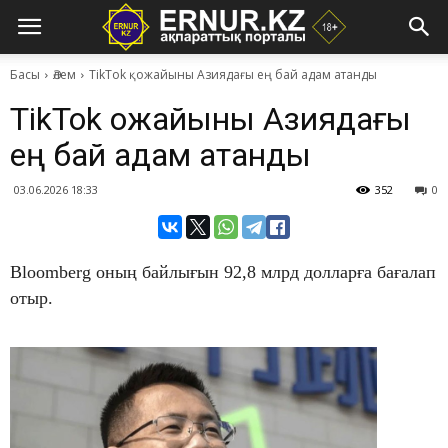
Басы
Әлем
TikTok қожайыны Азиядағы ең бай адам атанды
TikTok қожайыны Азиядағы
ең бай адам атанды
03.06.2026 18:33
352
0
Bloomberg оның байлығын 92,8 млрд долларға бағалап
отыр.