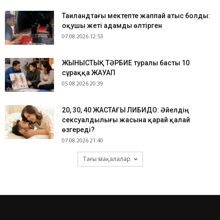
Таиландтағы мектепте жаппай атыс болды:
оқушы жеті адамды өлтірген
07.08.2026 12:53
ЖЫНЫСТЫҚ ТӘРБИЕ туралы басты 10
сұраққа ЖАУАП
05.08.2026 20:39
​20, 30, 40 ЖАСТАҒЫ ЛИБИДО: Әйелдің
сексуалдылығы жасына қарай қалай
өзгереді?
07.08.2026 21:40
Тағы мақалалар