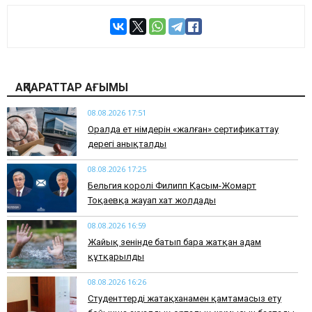
АҚПАРАТТАР АҒЫМЫ
08.08.2026 17:51
Оралда ет өнімдерін «жалған» сертификаттау
дерегі анықталды
08.08.2026 17:25
Бельгия королі Филипп Қасым-Жомарт
Тоқаевқа жауап хат жолдады
08.08.2026 16:59
Жайық өзенінде батып бара жатқан адам
құтқарылды
08.08.2026 16:26
Студенттерді жатақханамен қамтамасыз ету