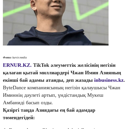
Фото:
kursiv.media
ERNUR.KZ.
TikTok әлеуметтік желісінің негізін
қалаған қытай миллиардері Чжан Имин Азияның
екінші бай адамы атанды, деп жазады
inbusiness.kz
.
ByteDance компаниясының негізін қалаушысы Чжан
Иминнің дәулеті артып, үндістандық Мукеш
Амбаниді басып озды.
Қазіргі таңда Азиядағы ең бай адамдар
төмендегідей: