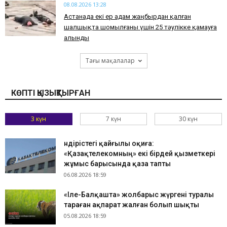
08.08.2026 13:28
Астанада екі ер адам жаңбырдан қалған
шалшықта шомылғаны үшін 25 тәулікке қамауға
алынды
Тағы мақалалар
КӨПТІ ҚЫЗЫҚТЫРҒАН
3 күн
7 күн
30 күн
Өндірістегі қайғылы оқиға:
«Қазақтелекомның» екі бірдей қызметкері
жұмыс барысында қаза тапты
06.08.2026 18:59
«Іле-Балқашта» жолбарыс жүргені туралы
тараған ақпарат жалған болып шықты
05.08.2026 18:59