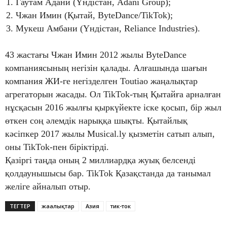
Гаутам Адани (Үндістан, Adani Group);
Чжан Имин (Қытай, ByteDance/TikTok);
Мукеш Амбани (Үндістан, Reliance Industries).
43 жастағы Чжан Имин 2012 жылы ByteDance
компаниясының негізін қалады. Алғашында шағын
компания ЖИ-ге негізделген Toutiao жаңалықтар
агрегаторын жасады. Ол TikTok-тың Қытайға арналған
нұсқасын 2016 жылғы қыркүйекте іске қосып, бір жыл
өткен соң әлемдік нарыққа шықты. Қытайлық
кәсіпкер 2017 жылы Musical.ly қызметін сатып алып,
оны TikTok-пен біріктірді.
Қазіргі таңда оның 2 миллиардқа жуық белсенді
қолдаунышысы бар. TikTok Қазақстанда да танымал
желіге айналып отыр.
ТЕГТЕР
жаңалықтар
Азия
тик-ток