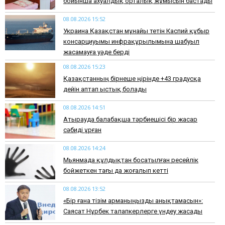
бойынша ахуалдық орталық жұмысын бастады
08.08.2026 15:52
Украина Қазақстан мұнайы өтетін Каспий құбыр
консарциуымы инфрақұрылымына шабуыл
жасамауға уәде берді
08.08.2026 15:23
Қазақстанның бірнеше өңірінде +43 градусқа
дейін аптап ыстық болады
08.08.2026 14:51
Атырауда балабақша тәрбиешісі бір жасар
сәбиді ұрған
08.08.2026 14:24
Мьянмада құлдықтан босатылған ресейлік
бойжеткен тағы да жоғалып кетті
08.08.2026 13:52
«Бір ғана тізім арманыңызды анықтамасын»:
Саясат Нұрбек талапкерлерге үндеу жасады