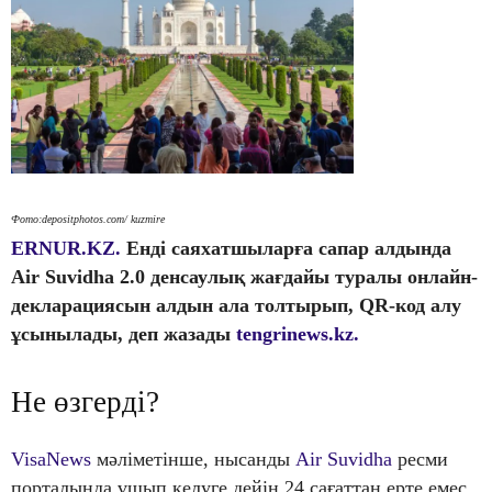
Фото:depositphotos.com/ kuzmire
ERNUR.KZ.
Енді саяхатшыларға сапар алдында
Air Suvidha 2.0 денсаулық жағдайы туралы онлайн-
декларациясын алдын ала толтырып, QR-код алу
ұсынылады, деп жазады
tengrinews.kz.
Не өзгерді?
VisaNews
мәліметінше, нысанды
Air Suvidha
ресми
порталында ұшып келуге дейін 24 сағаттан ерте емес