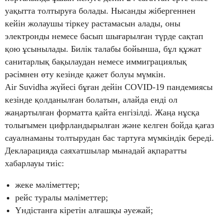
уақытта толтыруға болады. Нысанды жібергеннен
кейін жолаушы тіркеу растамасын алады, оны
электронды немесе басып шығарылған түрде сақтап
қою ұсынылады. Билік талабы бойынша, бұл құжат
санитарлық бақылаудан немесе иммиграциялық
рәсімнен өту кезінде қажет болуы мүмкін.
Air Suvidha жүйесі бұған дейін COVID-19 пандемиясы
кезінде қолданылған болатын, алайда енді ол
жаңартылған форматта қайта енгізілді. Жаңа нұсқа
толығымен цифрландырылған және келген бойда қағаз
сауалнаманы толтырудан бас тартуға мүмкіндік береді.
Декларацияда саяхатшылар мынадай ақпаратты
хабарлауы тиіс:
жеке мәліметтер;
рейс туралы мәліметтер;
Үндістанға кіретін алғашқы әуежай;