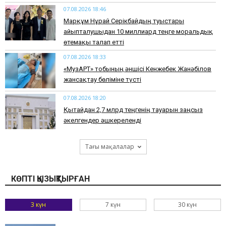
07.08.2026 18:46
Марқұм Нұрай Серікбайдың туыстары
айыпталушыдан 10 миллиард теңге моральдық
өтемақы талап етті
07.08.2026 18:33
«МузАРТ» тобының әншісі Кенжебек Жанәбілов
жансақтау бөліміне түсті
07.08.2026 18:20
Қытайдан 2,7 млрд теңгенің тауарын заңсыз
әкелгендер әшкереленді
Тағы мақалалар
КӨПТІ ҚЫЗЫҚТЫРҒАН
3 күн
7 күн
30 күн