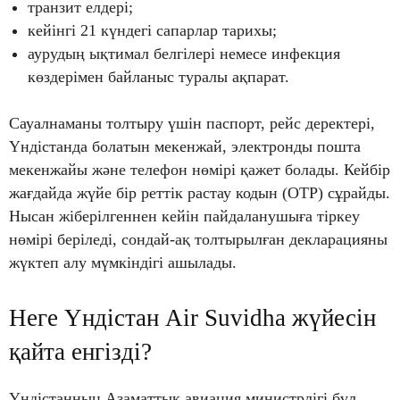
транзит елдері;
кейінгі 21 күндегі сапарлар тарихы;
аурудың ықтимал белгілері немесе инфекция
көздерімен байланыс туралы ақпарат.
Сауалнаманы толтыру үшін паспорт, рейс деректері,
Үндістанда болатын мекенжай, электронды пошта
мекенжайы және телефон нөмірі қажет болады. Кейбір
жағдайда жүйе бір реттік растау кодын (OTP) сұрайды.
Нысан жіберілгеннен кейін пайдаланушыға тіркеу
нөмірі беріледі, сондай-ақ толтырылған декларацияны
жүктеп алу мүмкіндігі ашылады.
Неге Үндістан Air Suvidha жүйесін
қайта енгізді?
Үндістанның Азаматтық авиация министрлігі бұл