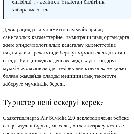
енгізілді", - делінген Үндістан билігінің
хабарламасында.
Декларациядағы мәліметтер әуежайлардың
санитарлық қызметтеріне, иммиграциялық органдарға
және эпидемиологиялық қадағалау қызметтеріне
нақты уақыт режимінде берілуі мүмкін екендігі атап
өтілді. Бұл қоғамдық денсаулыққа қауіп төндіруі
мүмкін жолаушыларды тезірек анықтауға және қажет
болған жағдайда оларды медициналық тексеруге
жіберуге мүмкіндік береді.
Туристер нені ескеруі керек?
Саяхатшыларға Air Suvidha 2.0 декларациясын рейске
отырғызудан бұрын, мысалы, онлайн-тіркеу кезінде
рәсімдеу ұсынылады. Бұл ұшып барғаннан кейін