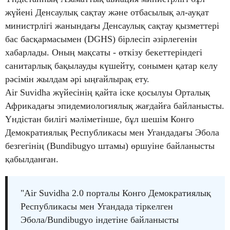
жүйені Денсаулық сақтау және отбасылық әл-ауқат
министрлігі жанындағы Денсаулық сақтау қызметтері
бас басқармасымен (DGHS) бірлесіп әзірлегенін
хабарлады. Оның мақсаты - өткізу бекеттеріндегі
санитарлық бақылауды күшейту, сонымен қатар келу
рәсімін жылдам әрі ыңғайлырақ ету.
Air Suvidha жүйесінің қайта іске қосылуы Орталық
Африкадағы эпидемиологиялық жағдайға байланысты.
Үндістан билігі мәліметінше, бұл шешім Конго
Демократиялық Республикасы мен Угандадағы Эбола
безгегінің (Bundibugyo штамы) өршуіне байланысты
қабылданған.
"Air Suvidha 2.0 порталы Конго Демократиялық
Республикасы мен Угандада тіркелген
Эбола/Bundibugyo індетіне байланысты