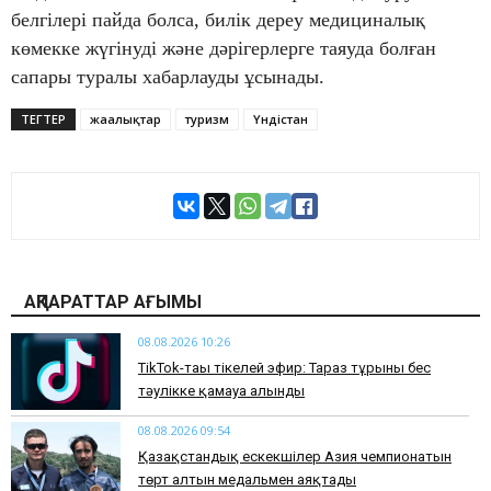
белгілері пайда болса, билік дереу медициналық
көмекке жүгінуді және дәрігерлерге таяуда болған
сапары туралы хабарлауды ұсынады.
ТЕГТЕР
жаңалықтар
туризм
Үндістан
АҚПАРАТТАР АҒЫМЫ
08.08.2026 10:26
TikTok-тағы тікелей эфир: Тараз тұрғыны бес
тәулікке қамауға алынды
08.08.2026 09:54
Қазақстандық ескекшілер Азия чемпионатын
төрт алтын медальмен аяқтады