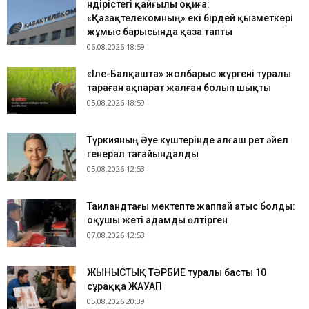
Өндірістегі қайғылы оқиға:
«Қазақтелекомның» екі бірдей қызметкері
жұмыс барысында қаза тапты
06.08.2026 18:59
«Іле-Балқашта» жолбарыс жүргені туралы
тараған ақпарат жалған болып шықты
05.08.2026 18:59
Түркияның Әуе күштерінде алғаш рет әйел
генерал тағайындалды
05.08.2026 12:53
Таиландтағы мектепте жаппай атыс болды:
оқушы жеті адамды өлтірген
07.08.2026 12:53
ЖЫНЫСТЫҚ ТӘРБИЕ туралы басты 10
сұраққа ЖАУАП
05.08.2026 20:39