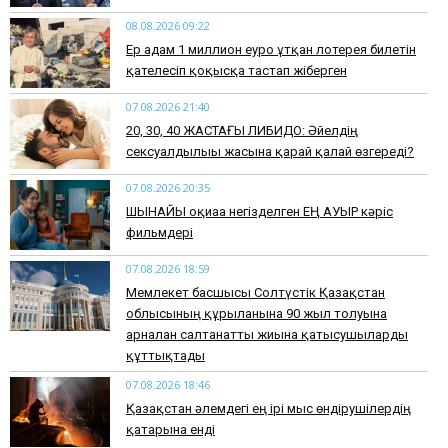
08.08.2026 09:22
Ер адам 1 миллион еуро ұтқан лотерея билетін
қателесіп қоқысқа тастап жіберген
07.08.2026 21:40
​20, 30, 40 ЖАСТАҒЫ ЛИБИДО: Әйелдің
сексуалдылығы жасына қарай қалай өзгереді?
07.08.2026 20:35
​ШЫНАЙЫ оқиғаға негізделген ЕҢ АУЫР кәріс
фильмдері
07.08.2026 18:59
Мемлекет басшысы Солтүстік Қазақстан
облысының құрылғанына 90 жыл толуына
арналған салтанатты жиынға қатысушыларды
құттықтады
07.08.2026 18:46
Қазақстан әлемдегі ең ірі мыс өндірушілердің
қатарына енді