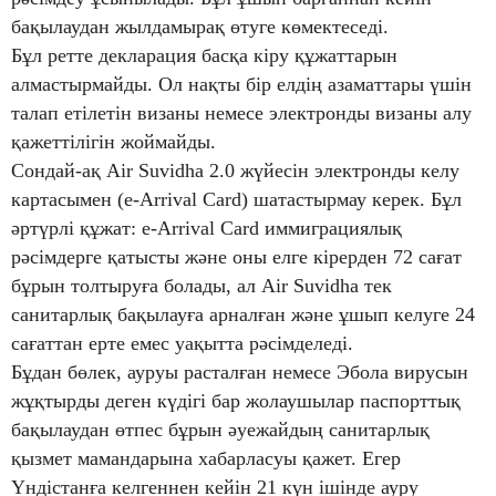
бақылаудан жылдамырақ өтуге көмектеседі.
Бұл ретте декларация басқа кіру құжаттарын
алмастырмайды. Ол нақты бір елдің азаматтары үшін
талап етілетін визаны немесе электронды визаны алу
қажеттілігін жоймайды.
Сондай-ақ Air Suvidha 2.0 жүйесін электронды келу
картасымен (e-Arrival Card) шатастырмау керек. Бұл
әртүрлі құжат: e-Arrival Card иммиграциялық
рәсімдерге қатысты және оны елге кірерден 72 сағат
бұрын толтыруға болады, ал Air Suvidha тек
санитарлық бақылауға арналған және ұшып келуге 24
сағаттан ерте емес уақытта рәсімделеді.
Бұдан бөлек, ауруы расталған немесе Эбола вирусын
жұқтырды деген күдігі бар жолаушылар паспорттық
бақылаудан өтпес бұрын әуежайдың санитарлық
қызмет мамандарына хабарласуы қажет. Егер
Үндістанға келгеннен кейін 21 күн ішінде ауру