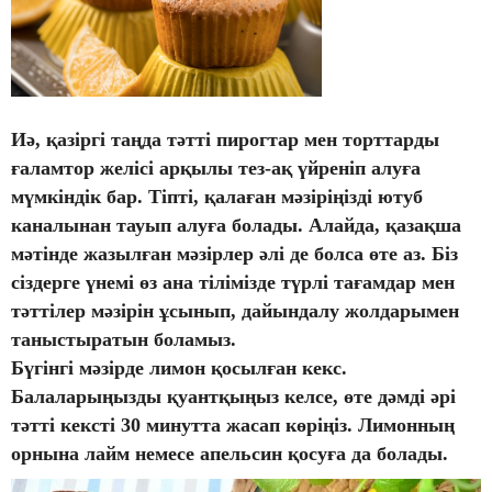
Иә, қазіргі таңда тәтті пирогтар мен торттарды
ғаламтор желісі арқылы тез-ақ үйреніп алуға
мүмкіндік бар. Тіпті, қалаған мәзіріңізді ютуб
каналынан тауып алуға болады. Алайда, қазақша
мәтінде жазылған мәзірлер әлі де болса өте аз. Біз
сіздерге үнемі өз ана тілімізде түрлі тағамдар мен
тәттілер мәзірін ұсынып, дайындалу жолдарымен
таныстыратын боламыз.
Бүгінгі мәзірде лимон қосылған кекс.
Балаларыңызды қуантқыңыз келсе, өте дәмді әрі
тәтті кексті 30 минутта жасап көріңіз. Лимонның
орнына лайм немесе апельсин қосуға да болады.