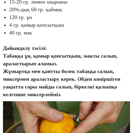
15-20 гр. лимон шырыны
20%-дық 60 гр. қаймақ
120 гр. ұн
4 гр. қамыр қопсытқыш
40 гр. мак
Дайындалу тәсілі:
Табаққа ұн, қамыр қопсытқыш, макты салып,
араластырып аламыз.
Жұмыртқа мен қантты бөлек табаққа салып,
миксермен араластыру керек. Әбден көпіршіген
уақытта сары майды салып, біркелкі қалыпқа
келгенше миксерлейміз.