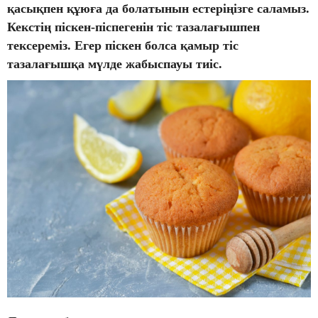
қасықпен құюға да болатынын естеріңізге саламыз.
Кекстің піскен-піспегенін тіс тазалағышпен
тексереміз. Егер піскен болса қамыр тіс
тазалағышқа мүлде жабыспауы тиіс.