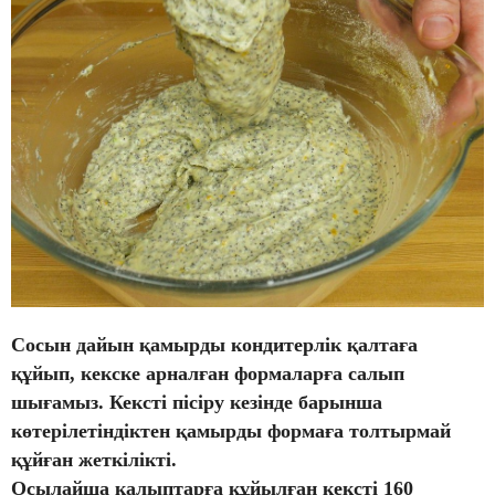
Сосын дайын қамырды кондитерлік қалтаға
құйып, кекске арналған формаларға салып
шығамыз. Кексті пісіру кезінде барынша
көтерілетіндіктен қамырды формаға толтырмай
құйған жеткілікті.
Осылайша қалыптарға құйылған кексті 160