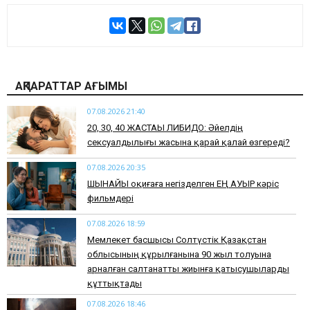
АҚПАРАТТАР АҒЫМЫ
07.08.2026 21:40
​20, 30, 40 ЖАСТАҒЫ ЛИБИДО: Әйелдің
сексуалдылығы жасына қарай қалай өзгереді?
07.08.2026 20:35
​ШЫНАЙЫ оқиғаға негізделген ЕҢ АУЫР кәріс
фильмдері
07.08.2026 18:59
Мемлекет басшысы Солтүстік Қазақстан
облысының құрылғанына 90 жыл толуына
арналған салтанатты жиынға қатысушыларды
құттықтады
07.08.2026 18:46