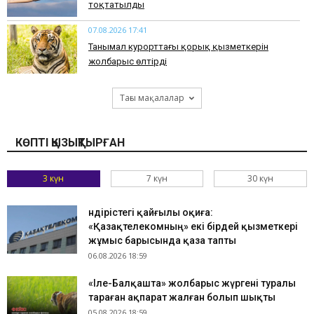
тоқтатылды
07.08.2026 17:41
​Танымал курорттағы қорық қызметкерін
жолбарыс өлтірді
Тағы мақалалар
КӨПТІ ҚЫЗЫҚТЫРҒАН
3 күн
7 күн
30 күн
Өндірістегі қайғылы оқиға:
«Қазақтелекомның» екі бірдей қызметкері
жұмыс барысында қаза тапты
06.08.2026 18:59
«Іле-Балқашта» жолбарыс жүргені туралы
тараған ақпарат жалған болып шықты
05.08.2026 18:59