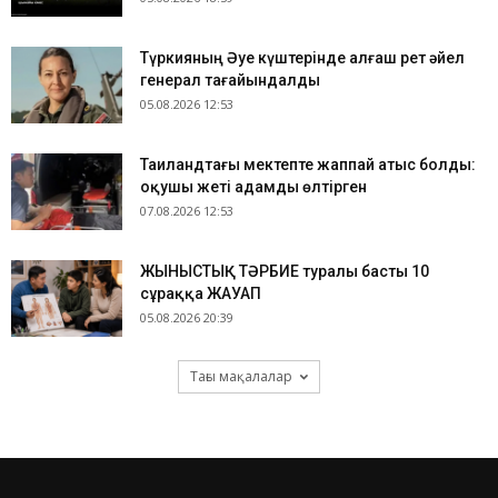
Түркияның Әуе күштерінде алғаш рет әйел
генерал тағайындалды
05.08.2026 12:53
Таиландтағы мектепте жаппай атыс болды:
оқушы жеті адамды өлтірген
07.08.2026 12:53
ЖЫНЫСТЫҚ ТӘРБИЕ туралы басты 10
сұраққа ЖАУАП
05.08.2026 20:39
Тағы мақалалар