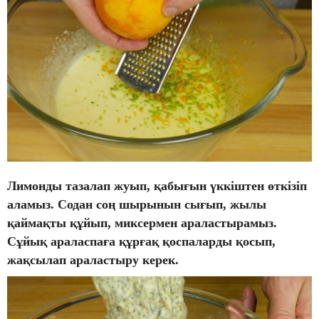
Лимонды тазалап жуып, қабығын үккіштен өткізіп
аламыз. Содан соң шырынын сығып, жылы
қаймақты құйып, миксермен араластырамыз.
Сұйық араласпаға құрғақ қоспаларды қосып,
жақсылап араластыру керек.