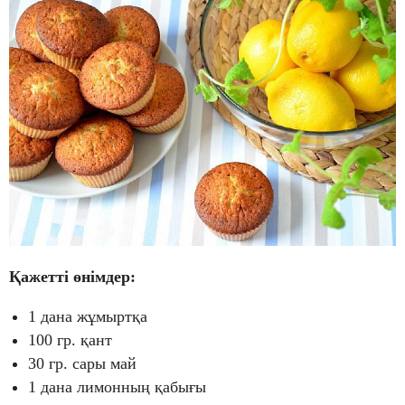
Қажетті өнімдер:
1 дана жұмыртқа
100 гр. қант
30 гр. сары май
1 дана лимонның қабығы