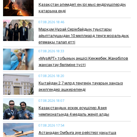
Қазақстан әлемдегі ең ірі мыс өндірушілердің
қатарына енді
07.08.2026 18:46
Марқұм Нұрай Серікбайдың туыстары
айыпталушыдан 10 миллиард теңге моральдық
өтемақы талап етті
07.08.2026 18:33
«МузАРТ» тобының әншісі Кенжебек Жанәбілов
жансақтау бөліміне түсті
07.08.2026 18:20
Қытайдан 2,7 млрд теңгенің тауарын заңсыз
әкелгендер әшкереленді
07.08.2026 18:07
Қазақстандық ескек есушілер Азия
чемпионатында 4 медаль жеңіп алды
07.08.2026 17:54
Астанадан Омбыға әуе рейстері уақытша