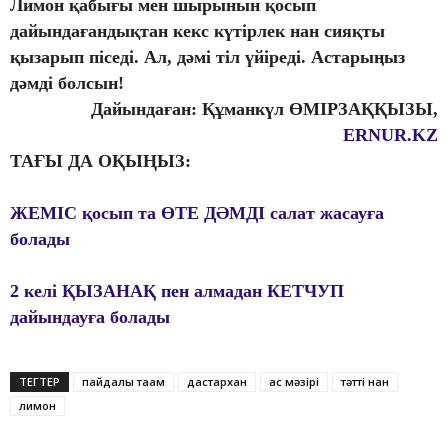
Лимон қабығы мен шырынын қосып
дайындағандықтан кекс күтірлек нан сияқты
қызарып піседі. Ал, дәмі тіл үйіреді. Астарыңыз
дәмді болсын!
Дайындаған: Құманкүл ӨМІРЗАҚҚЫЗЫ,
ERNUR.KZ
ТАҒЫ ДА ОҚЫҢЫЗ:
ЖЕМІС қосып та ӨТЕ ДӘМДІ салат жасауға
болады
2 келі ҚЫЗАНАҚ пен алмадан КЕТЧУП
дайындауға болады
ТЕГТЕР
пайдалы тағам
дастархан
ас мәзірі
тәтті нан
лимон