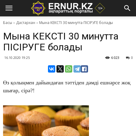
Басы
Дастархан
Мына КЕКСТІ 30 минутта ПІСІРУГЕ болады
Мына КЕКСТІ 30 минутта
ПІСІРУГЕ болады
16.10.2020 19:25
6 023
0
​Өз қолыңмен дайындаған тәттіден дәмді ешнәрсе жоқ
шығар, сірә?!