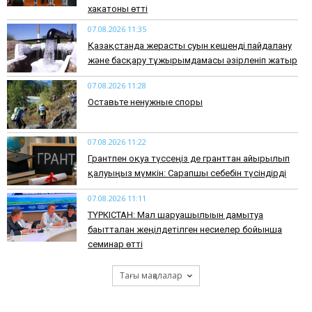
хакатоны өтті
07.08.2026 11:35
Қазақстанда жерасты суын кешенді пайдалану
және басқару тұжырымдамасы әзірленіп жатыр
07.08.2026 11:28
Оставьте ненужные споры
07.08.2026 11:22
Грантпен оқуға түссеңіз де гранттан айырылып
қалуыңыз мүмкін: Сарапшы себебін түсіндірді
07.08.2026 11:11
ТҮРКІСТАН: Мал шаруашылығын дамытуға
бағытталған жеңілдетілген несиелер бойынша
семинар өтті
Тағы мақалалар