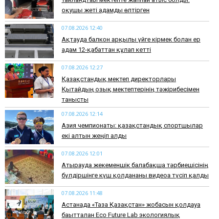
оқушы жеті адамды өлтірген
07.08.2026 12:40
Ақтауда балкон арқылы үйге кірмек болған ер
адам 12-қабаттан құлап кетті
07.08.2026 12:27
Қазақстандық мектеп директорлары
Қытайдың озық мектептерінің тәжірибесімен
танысты
07.08.2026 12:14
Азия чемпионаты: қазақстандық спортшылар
екі алтын жеңіп алды
07.08.2026 12:01
Атырауда жекеменшік балабақша тәрбиешісінің
бүлдіршінге күш қолданғаны видеоға түсіп қалды
07.08.2026 11:48
Астанада «Таза Қазақстан» жобасын қолдауға
бағытталған Eco Future Lab экологиялық