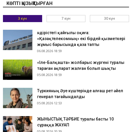
КӨПТІ ҚЫЗЫҚТЫРҒАН
3 күн
7 күн
30 күн
Өндірістегі қайғылы оқиға:
«Қазақтелекомның» екі бірдей қызметкері
жұмыс барысында қаза тапты
06.08.2026 18:59
«Іле-Балқашта» жолбарыс жүргені туралы
тараған ақпарат жалған болып шықты
05.08.2026 18:59
Түркияның Әуе күштерінде алғаш рет әйел
генерал тағайындалды
05.08.2026 12:53
ЖЫНЫСТЫҚ ТӘРБИЕ туралы басты 10
сұраққа ЖАУАП
05.08.2026 20:39