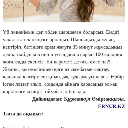
Үй жинаймын деп әбден шаршаған боларсыз. Ендігі
уақытты тек өзіңізге арнаңыз. Шашыңызды жуып,
кептіріп, бетіңізге крем жағуға 35 минут жұмсадыңыз
делік, пайдалы іспен шұғылдана отырып 100 калория
жоғалтады екенсіз. Ең кереметі де осы емес пе?!
Жалпы, қыз-келіншектерге өз сымбатын сақтау,
қалыпқа келтіру еш қиындық тудырмауы керек. Әрбір
істен ләззат алып, соңында айнаға қарасаңыз әлі-ақ
көркіңізге көзіңіз тоймайтын болады.
Дайындаған: Құрманкүл Өмірзаққызы,
ERNUR.KZ
Тағы да оқыңыз: