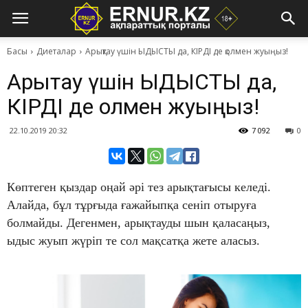
Басы
Диеталар
Арықтау үшін ЫДЫСТЫ да, КІРДІ де қолмен жуыңыз!
Арықтау үшін ЫДЫСТЫ да,
КІРДІ де қолмен жуыңыз!
22.10.2019 20:32
7 092
0
Көптеген қыздар оңай әрі тез арықтағысы келеді.
Алайда, бұл тұрғыда ғажайыпқа сеніп отыруға
болмайды. Дегенмен, арықтауды шын қаласаңыз,
ыдыс жуып жүріп те сол мақсатқа жете аласыз.