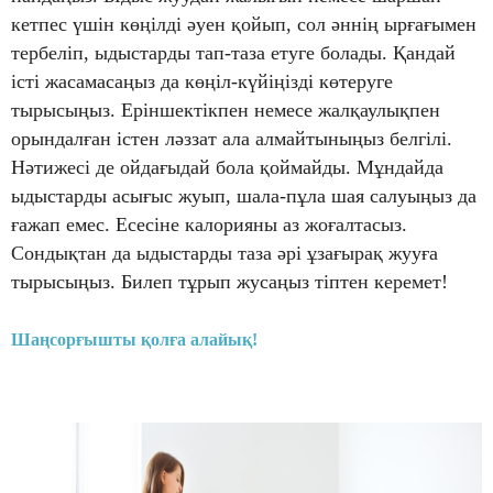
кетпес үшін көңілді әуен қойып, сол әннің ырғағымен
тербеліп, ыдыстарды тап-таза етуге болады. Қандай
істі жасамасаңыз да көңіл-күйіңізді көтеруге
тырысыңыз. Еріншектікпен немесе жалқаулықпен
орындалған істен ләззат ала алмайтыныңыз белгілі.
Нәтижесі де ойдағыдай бола қоймайды. Мұндайда
ыдыстарды асығыс жуып, шала-пұла шая салуыңыз да
ғажап емес. Есесіне калорияны аз жоғалтасыз.
Сондықтан да ыдыстарды таза әрі ұзағырақ жууға
тырысыңыз. Билеп тұрып жусаңыз тіптен керемет!
Шаңсорғышты қолға алайық!