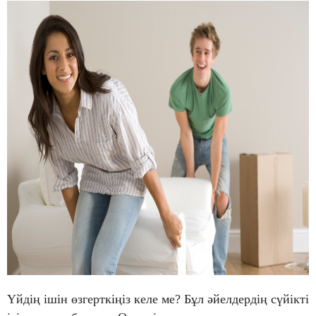
Үйдің ішін өзгерткіңіз келе ме? Бұл әйелдердің сүйікті