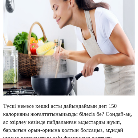
Түскі немесе кешкі асты дайындаймын деп 150
калорияны жоғалтатыныңызды білесіз бе? Сондай-ақ,
ас әзірлеу кезінде пайдаланған ыдыстарды жуып,
барлығын орын-орнына қоятын болсаңыз, мұндай
қимыл-қозғалыстың өзін физикалық жаттығу