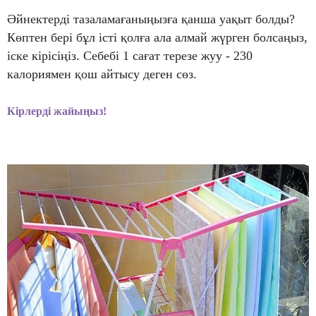
Әйнектерді тазаламағаныңызға қанша уақыт болды?
Көптен бері бұл істі қолға ала алмай жүрген болсаңыз,
іске кірісіңіз. Себебі 1 сағат терезе жуу - 230
калориямен қош айтысу деген сөз.
Кірлерді жайыңыз!