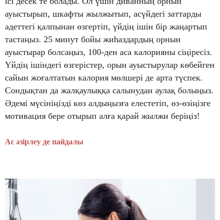
ісі десек те болады. Ол үшін диванның орнын
ауыстырып, шкафты жылжытып, асүйдегі заттарды
әдеттегі қалпынан өзгертіп, үйдің ішін бір жаңартып
тастаңыз. 25 минут бойы жиһаздардың орнын
ауыстырар болсаңыз, 100-ден аса калорияны сіңіресіз.
Үйдің ішіндегі өзгерістер, орын ауыстырулар көбейген
сайын жоғалтатын калория мөлшері де арта түспек.
Сондықтан да жалқаулыққа салынудан аулақ болыңыз.
Әдемі мүсініңізді көз алдыңызға елестетіп, өз-өзіңізге
мотивация бере отырып алға қарай жылжи беріңіз!
Ас әзірлеу де пайдалы