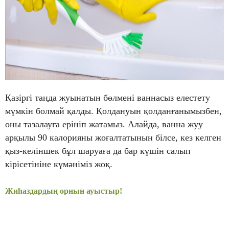
Қазіргі таңда жуынатын бөлмені ваннасыз елестету
мүмкін болмай қалды. Қолдануын қолданғанымызбен,
оны тазалауға ерініп жатамыз. Алайда, ванна жуу
арқылы 90 калорияны жоғалтатынын білсе, кез келген
қыз-келіншек бұл шаруаға да бар күшін салып
кірісетініне күмәніміз жоқ.
Жиһаздардың орнын ауыстыр!