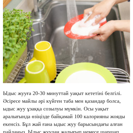
Ыдыс жууға 20-30 минуттай уақыт кететіні белгілі.
Әсіресе майлы әрі күйген таба мен қазандар болса,
ыдыс жуу ұзаққа созылуы мүмкін. Осы уақыт
аралығында өзіңізде байқамай 100 калорияны жояды
екенсіз. Бұл жай ғана ыдыс жуу барысындағы алған
пайдаңыз. Ыдыс жуудан жалығып немесе шаршап