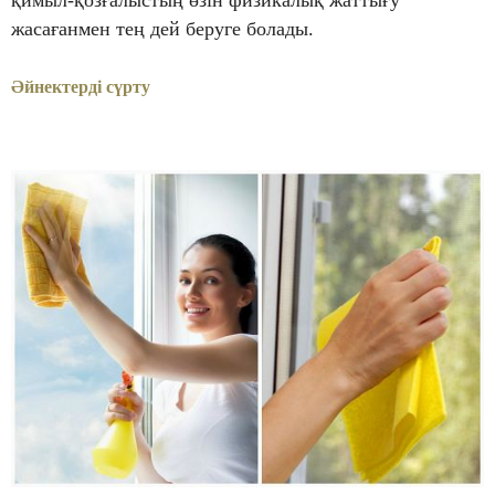
жасағанмен тең дей беруге болады.
Әйнектерді сүрту