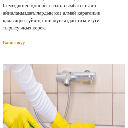
Семіздікпен қош айтысып, сымбатыңызға
айналаңыздағылардың көз алмай қарағанын
қаласаңыз, үйдің ішін мұнтаздай таза етуге
тырысуыңыз керек.
Ванна жуу