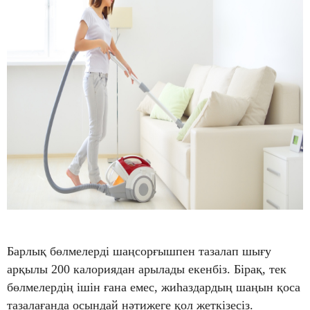
Барлық бөлмелерді шаңсорғышпен тазалап шығу
арқылы 200 калориядан арылады екенбіз. Бірақ, тек
бөлмелердің ішін ғана емес, жиһаздардың шаңын қоса
тазалағанда осындай нәтижеге қол жеткізесіз.