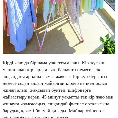
Кірді жаю да біршама уақытты алады. Кір жуғыш
машинадан кірлерді алып, балконға немесе есік
алдындағы арнайы сымға жаясыз. Бір күн бұрынғы
немесе содан алдын жайылған кірлер кепкен болса
жинап алып, жақсылап бүктеп, шифонерге
жайғастыру керек. 45 минут уақытты тек кір жаю мен
жинауға жұмсасаңыз, ешқандай фитнес орталығына
барудың қажеті болмай қалады. Майлар өзінен өзі
еріп, семіздікті мүлде ұмытасыз.