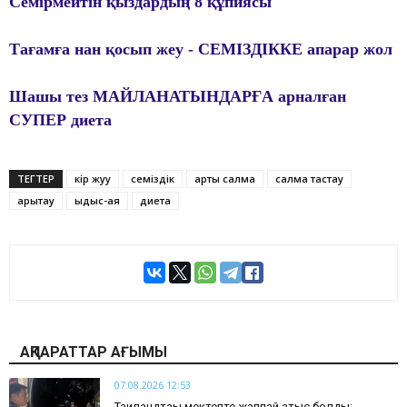
Семірмейтін қыздардың 8 құпиясы
Тағамға нан қосып жеу - СЕМІЗДІККЕ апарар жол
Шашы тез МАЙЛАНАТЫНДАРҒА арналған
СУПЕР диета
ТЕГТЕР
кір жуу
семіздік
артық салмақ
салмақ тастау
арықтау
ыдыс-аяқ
диета
АҚПАРАТТАР АҒЫМЫ
07.08.2026 12:53
Таиландтағы мектепте жаппай атыс болды: