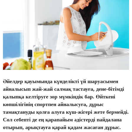
Әйелдер қауымында күнделікті үй шаруасымен
айналысып жай-жай салмақ тастауға, дене-бітімді
қалыпқа келтіруге зор мүмкіндік бар. Өйткені
көпшілігінің спортпен айналысуға, дұрыс
тамақтануды қолға алуға күш-жігері жете бермейді.
Сол себепті де ең қарапайым әдістерді пайдалана
отырып, арықтауға қарай қадам жасаған дұрыс.