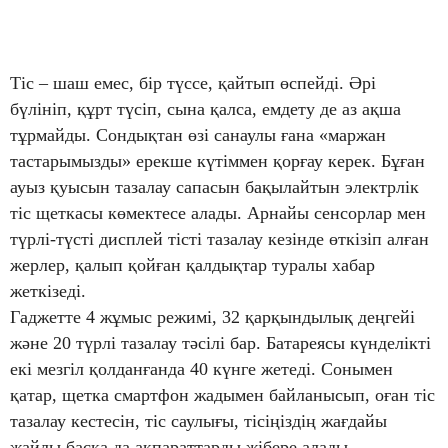
Тіс – шаш емес, бір түссе, қайтып өспейді. Әрі
бүлініп, құрт түсіп, сына қалса, емдету де аз ақша
тұрмайды. Сондықтан өзі санаулы ғана «маржан
тастарымызды» ерекше күтіммен қорғау керек. Бұған
ауыз қуысын тазалау сапасын бақылайтын электрлік
тіс щеткасы көмектесе алады. Арнайы сенсорлар мен
түрлі-түсті дисплей тісті тазалау кезінде өткізіп алған
жерлер, қалып қойған қалдықтар туралы хабар
жеткізеді.
Гаджетте 4 жұмыс режимі, 32 қарқындылық деңгейі
және 20 түрлі тазалау тәсілі бар. Батареясы күнделікті
екі мезгіл қолданғанда 40 күнге жетеді. Сонымен
қатар, щетка смартфон жадымен байланысып, оған тіс
тазалау кестесін, тіс саулығы, тісіңіздің жағдайы
жайлы басқа да ақпараттарды жібере алады.