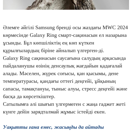
Әлемге әйгілі Samsung бренді осы жаздағы MWC 2024
көрмесінде Galaxy Ring смарт-сақинасын ел назарына
ұсынды. Бұл көпшіліктің ең көп күткен
құрылғылардың біріне айналып үлгерген-ді.
Galaxy Ring сақинасын саусағына салудың арқасында
пайдаланушы өзінің денсаулық жағдайын қадағалай
алады. Мәселен, жүрек соғысы, қан қысымы, дене
температурасы, қандағы оттегі деңгейі, ұйқының
сапасы, тамақтануы, тыныс алуы, стресс деңгейі және
басқа да көрсеткіштер.
Сатылымға әлі шығып үлгермеген с жаңа гаджет жеті
күнге дейін зарядталмай жұмыс істейді екен.
Уақытты ғана емес, жасыңды да айтады