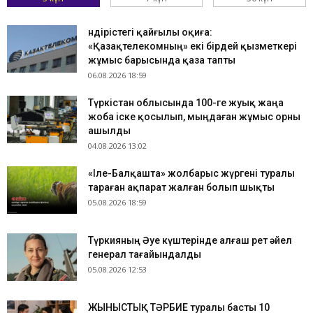
Өндірістегі қайғылы оқиға:
«Қазақтелекомның» екі бірдей қызметкері
жұмыс барысында қаза тапты
06.08.2026 18:59
Түркістан облысында 100-ге жуық жаңа
жоба іске қосылып, мыңдаған жұмыс орны
ашылды
04.08.2026 13:02
«Іле-Балқашта» жолбарыс жүргені туралы
тараған ақпарат жалған болып шықты
05.08.2026 18:59
Түркияның Әуе күштерінде алғаш рет әйел
генерал тағайындалды
05.08.2026 12:53
ЖЫНЫСТЫҚ ТӘРБИЕ туралы басты 10