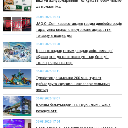
Енді үй жануарларының төлқұжаты eGov Mobile-
да қолжетімді
06.08.2026 18:33
JAQ.OrtCom қазақстандықтарды дипфейктердің
таралуына ықпал етпеуге және ақпаратты
тексеруге шақырды
06.08.2026 18:20
Қазақстандық ғалымдардың әзірлемелері
«Қазақстанда жасалған» ұлттық брендін
толықтырып жатыр
06.08.2026 18:15
Түркістанда жылына 200 мың турист
қабылдауға қауқарлы аквапарк салынып
жатыр
06.08.2026 18:07
Қосшы бағытындағы LRT құрылысы жаңа
кезеңге өтті
06.08.2026 17:54