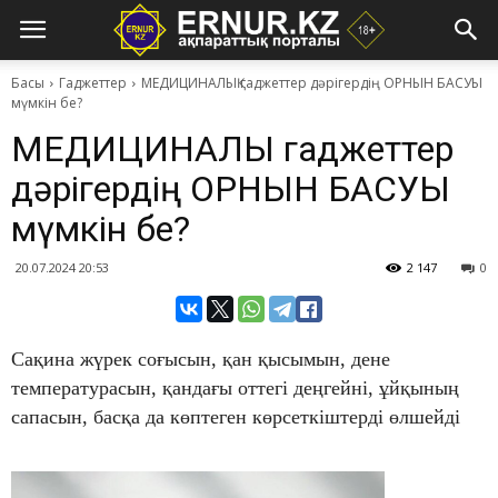
Басы
Гаджеттер
​МЕДИЦИНАЛЫҚ гаджеттер дәрігердің ОРНЫН БАСУЫ
мүмкін бе?
​МЕДИЦИНАЛЫҚ гаджеттер
дәрігердің ОРНЫН БАСУЫ
мүмкін бе?
20.07.2024 20:53
2 147
0
Сақина жүрек соғысын, қан қысымын, дене
температурасын, қандағы оттегі деңгейні, ұйқының
сапасын, басқа да көптеген көрсеткіштерді өлшейді