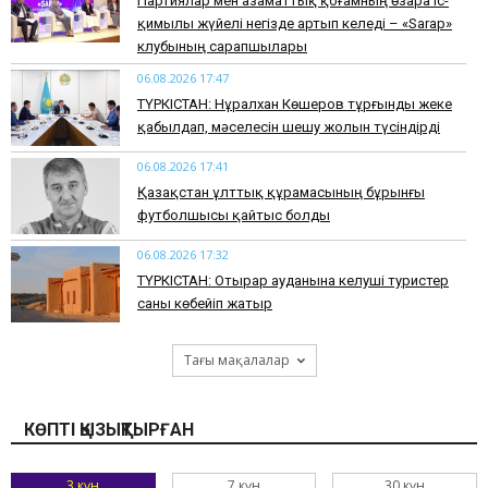
Партиялар мен азаматтық қоғамның өзара іс-
қимылы жүйелі негізде артып келеді – «Sarap»
клубының сарапшылары
06.08.2026 17:47
ТҮРКІСТАН: Нұралхан Көшеров тұрғынды жеке
қабылдап, мәселесін шешу жолын түсіндірді
06.08.2026 17:41
Қазақстан ұлттық құрамасының бұрынғы
футболшысы қайтыс болды
06.08.2026 17:32
ТҮРКІСТАН: Отырар ауданына келуші туристер
саны көбейіп жатыр
Тағы мақалалар
КӨПТІ ҚЫЗЫҚТЫРҒАН
3 күн
7 күн
30 күн