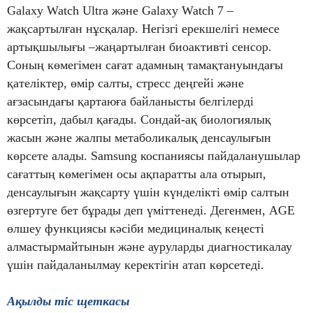
Galaxy Watch Ultra және Galaxy Watch 7 –
жақсартылған нұсқалар. Негізгі ерекшелігі немесе
артықшылығы –жаңартылған биоактивті сенсор.
Соның көмегімен сағат адамның тамақтануындағы
қателіктер, өмір салты, стресс деңгейі және
ағзасындағы қартаюға байланысты белгілерді
көрсетіп, дабыл қағады. Сондай-ақ биологиялық
жасын және жалпы метаболикалық денсаулығын
көрсете алады. Samsung коспаниясы пайдаланушылар
сағаттың көмегімен осы ақпаратты ала отырып,
денсаулығын жақсарту үшін күнделікті өмір салтын
өзгертуге бет бұрады деп үміттенеді. Дегенмен, AGE
өлшеу функциясы кәсіби медициналық кеңесті
алмастырмайтынын және ауруларды диагностикалау
үшін пайдаланылмау керектігін атап көрсетеді.
Ақылды тіс щеткасы