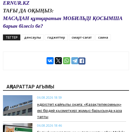
ERNUR.KZ
ТАҒЫ ДА ОҚЫҢЫЗ:
МАСАДАН құтқаратын МОБИЛЬДІ ҚОСЫМША
барын білесіз бе?
ТЕГТЕР
денсаулық
гаджеттер
смарт-сағат
сақина
АҚПАРАТТАР АҒЫМЫ
06.08.2026 18:59
Өндірістегі қайғылы оқиға: «Қазақтелекомның»
екі бірдей қызметкері жұмыс барысында қаза
тапты
06.08.2026 18:46