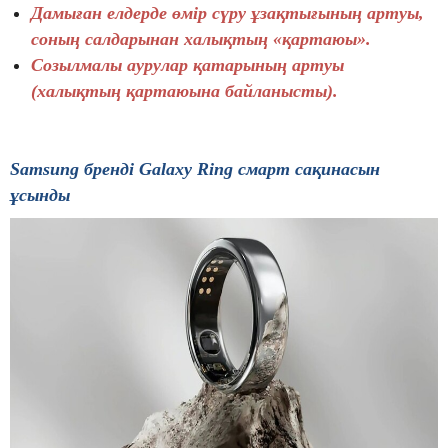
Дамыған елдерде өмір сүру ұзақтығының артуы,
соның салдарынан халықтың «қартаюы».
Созылмалы аурулар қатарының артуы
(халықтың қартаюына байланысты).
Samsung
бренді
Galaxy Ring смарт сақинасын
ұсынды