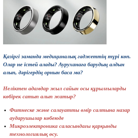
Қазіргі заманда медициналық гаджеттің түрі көп.
Олар не істей алады? Ауруханаға барудың алдын
алып, дәрігердің орнын баса ма?
Неліктен адамдар жыл сайын осы құрылғыларды
көбірек сатып алып жатыр?
Фитнеске және салауатты өмір салтына назар
аударушылар көбеюде
Микроэлектроника саласындағы қарқынды
технологиялық өсу.