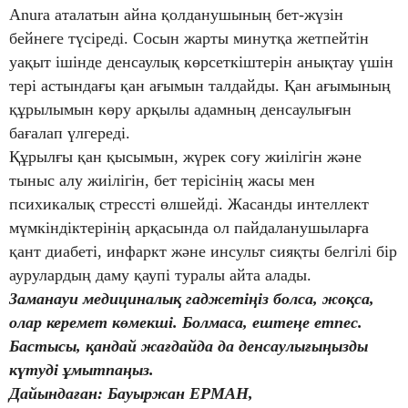
Anura аталатын айна қолданушының бет-жүзін
бейнеге түсіреді. Сосын жарты минутқа жетпейтін
уақыт ішінде денсаулық көрсеткіштерін анықтау үшін
тері астындағы қан ағымын талдайды. Қан ағымының
құрылымын көру арқылы адамның денсаулығын
бағалап үлгереді.
Құрылғы қан қысымын, жүрек соғу жиілігін және
тыныс алу жиілігін, бет терісінің жасы мен
психикалық стрессті өлшейді. Жасанды интеллект
мүмкіндіктерінің арқасында ол пайдаланушыларға
қант диабеті, инфаркт және инсульт сияқты белгілі бір
аурулардың даму қаупі туралы айта алады.
Заманауи медициналық гаджетіңіз болса, жоқса,
олар керемет көмекші. Болмаса, ештеңе етпес.
Бастысы, қандай жағдайда да денсаулығыңызды
күтуді ұмытпаңыз.
Дайындаған: Бауыржан ЕРМАН,