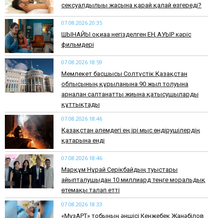
сексуалдылығы жасына қарай қалай өзгереді?
07.08.2026 20:35
​ШЫНАЙЫ оқиғаға негізделген ЕҢ АУЫР кәріс
фильмдері
07.08.2026 18:59
Мемлекет басшысы Солтүстік Қазақстан
облысының құрылғанына 90 жыл толуына
арналған салтанатты жиынға қатысушыларды
құттықтады
07.08.2026 18:46
Қазақстан әлемдегі ең ірі мыс өндірушілердің
қатарына енді
07.08.2026 18:46
Марқұм Нұрай Серікбайдың туыстары
айыпталушыдан 10 миллиард теңге моральдық
өтемақы талап етті
07.08.2026 18:33
«МузАРТ» тобының әншісі Кенжебек Жанәбілов