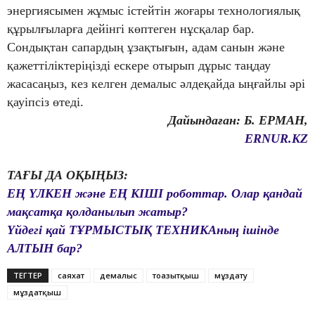
энергиясымен жұмыс істейтін жоғары технологиялық
құрылғыларға дейінгі көптеген нұсқалар бар.
Сондықтан сапардың ұзақтығын, адам санын және
қажеттіліктеріңізді ескере отырып дұрыс таңдау
жасасаңыз, кез келген демалыс әлдеқайда ыңғайлы әрі
қауіпсіз өтеді.
Дайындаған: Б. ЕРМАН,
ERNUR.KZ
ТАҒЫ ДА ОҚЫҢЫЗ:
ЕҢ ҮЛКЕН және ЕҢ КІШІ роботтар. Олар қандай
мақсатқа қолданылып жатыр?
Үйдегі қай ТҰРМЫСТЫҚ ТЕХНИКАның ішінде
АЛТЫН бар?
ТЕГТЕР
саяхат
демалыс
тоңазытқыш
мұздату
мұздатқыш