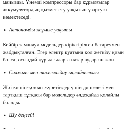
маңызды. Үнемді компрессоры бар құрылғылар
аккумулятордың қызмет ету уақытын ұзартуға
көмектеседі.
Автономды жұмыс уақыты
Кейбір заманауи модельдер кіріктірілген батареямен
жабдықталған. Егер электр қуатына қол жеткізу қиын
болса, осындай құрылғыларға назар аударған жөн.
Салмағы мен тасымалдау ыңғайлылығы
Жиі көшіп-қонып жүретіндер үшін дөңгелегі мен
тартқыш тұтқасы бар модельдер әлдеқайда қолайлы
болады.
Шу деңгейі