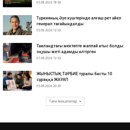
05.08.2026 18:59
Түркияның Әуе күштерінде алғаш рет әйел
генерал тағайындалды
05.08.2026 12:53
Таиландтағы мектепте жаппай атыс болды:
оқушы жеті адамды өлтірген
07.08.2026 12:53
ЖЫНЫСТЫҚ ТӘРБИЕ туралы басты 10
сұраққа ЖАУАП
05.08.2026 20:39
Тағы мақалалар