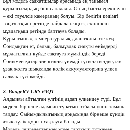
Бұл модель саяхатшылар арасында ең танымал
құрылғылардың бірі саналады. Оның басты ерекшелігі
– екі тәуелсіз камераның болуы. Бір бөлігін кәдімгі
тоңазытқыш ретінде пайдалансаңыз, екіншісін
мұздатқыш ретінде баптауға болады.
Құрылғының температуралық диапазоны өте кең.
Сондықтан ет, балық, балмұздақ сияқты өнімдерді
мұздатылған күйде сақтауға мүмкіндік береді.
Сонымен қатар энергияны үнемді тұтынатындықтан
ұзақ жолға шыққанда көлік аккумуляторына үлкен
салмақ түсірмейді.
2. BougeRV CRS 63QT
Алдыңғы айтылған үлгінің аздап үлкендеу түрі. Бұл
модель бірнеше адамнан тұратын отбасы үшін тамаша
таңдау. Сыйымдылығының арқасында бірнеше күндік
азық-түлік қорын сақтауға болады.
Модель дөңгелектермен және тартқыш тұтқамен