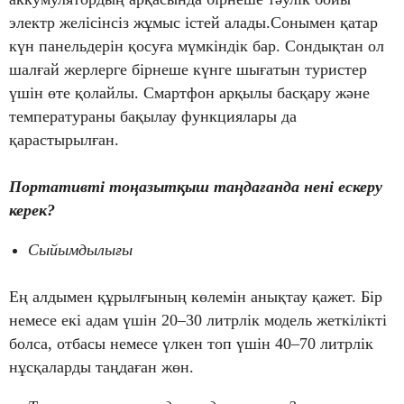
электр желісінсіз жұмыс істей алады.Сонымен қатар
күн панельдерін қосуға мүмкіндік бар. Сондықтан ол
шалғай жерлерге бірнеше күнге шығатын туристер
үшін өте қолайлы. Смартфон арқылы басқару және
температураны бақылау функциялары да
қарастырылған.
Портативті тоңазытқыш таңдағанда нені ескеру
керек?
Сыйымдылығы
Ең алдымен құрылғының көлемін анықтау қажет. Бір
немесе екі адам үшін 20–30 литрлік модель жеткілікті
болса, отбасы немесе үлкен топ үшін 40–70 литрлік
нұсқаларды таңдаған жөн.