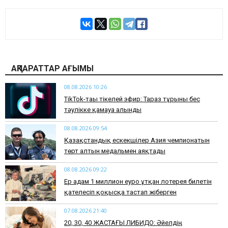
АҚПАРАТТАР АҒЫМЫ
08.08.2026 10:26
TikTok-тағы тікелей эфир: Тараз тұрғыны бес
тәулікке қамауға алынды
08.08.2026 09:54
Қазақстандық ескекшілер Азия чемпионатын
төрт алтын медальмен аяқтады
08.08.2026 09:22
Ер адам 1 миллион еуро ұтқан лотерея билетін
қателесіп қоқысқа тастап жіберген
07.08.2026 21:40
​20, 30, 40 ЖАСТАҒЫ ЛИБИДО: Әйелдің