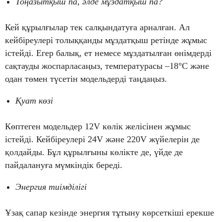
Тоңазытқыш па, әлде мұздатқыш па?
Кей құрылғылар тек салқындатуға арналған. Ал
кейбіреулері толыққанды мұздатқыш ретінде жұмыс
істейді. Егер балық, ет немесе мұздатылған өнімдерді
сақтауды жоспарласаңыз, температурасы –18°C және
одан төмен түсетін модельдерді таңдаңыз.
Қуат көзі
Көптеген модельдер 12V көлік желісінен жұмыс
істейді. Кейбіреулері 24V және 220V жүйелерін де
қолдайды. Бұл құрылғыны көлікте де, үйде де
пайдалануға мүмкіндік береді.
Энергия тиімділігі
Ұзақ сапар кезінде энергия тұтыну көрсеткіші ерекше