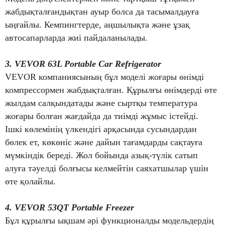
жабдықталғандықтан ауыр болса да тасымалдауға
ыңғайлы. Кемпингтерде, аңшылықта және ұзақ
автосапарларда жиі пайдаланылады.
3. VEVOR 63L Portable Car Refrigerator
VEVOR компаниясының бұл моделі жоғары өнімді
компрессормен жабдықталған. Құрылғы өнімдерді өте
жылдам салқындатады және сыртқы температура
жоғары болған жағдайда да тиімді жұмыс істейді.
Ішкі көлемінің үлкендігі арқасында сусындардан
бөлек ет, көкөніс және дайын тағамдарды сақтауға
мүмкіндік береді. Жол бойында азық-түлік сатып
алуға тәуелді болғысы келмейтін саяхатшылар үшін
өте қолайлы.
4. VEVOR 53QT Portable Freezer
Бұл құрылғы ықшам әрі функционалды модельдердің