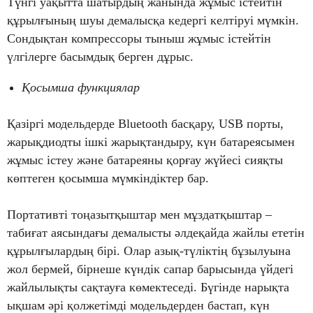
Түнгі уақытта шатырдың жанында жұмыс істейтін
құрылғының шуы демалысқа кедергі келтіруі мүмкін.
Сондықтан компрессоры тыныш жұмыс істейтін
үлгілерге басымдық берген дұрыс.
Қосымша функциялар
Қазіргі модельдерде Bluetooth басқару, USB порты,
жарықдиодты ішкі жарықтандыру, күн батареясымен
жұмыс істеу және батареяны қорғау жүйесі сияқты
көптеген қосымша мүмкіндіктер бар.
Портативті тоңазытқыштар мен мұздатқыштар –
табиғат аясындағы демалысты әлдеқайда жайлы ететін
құрылғылардың бірі. Олар азық-түліктің бұзылуына
жол бермей, бірнеше күндік сапар барысында үйдегі
жайлылықты сақтауға көмектеседі. Бүгінде нарықта
ықшам әрі қолжетімді модельдерден бастап, күн