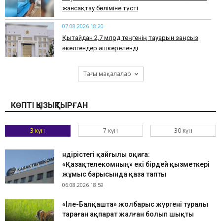
жансақтау бөліміне түсті
07.08.2026 18:20
Қытайдан 2,7 млрд теңгенің тауарын заңсыз
әкелгендер әшкереленді
Тағы мақалалар
КӨПТІ ҚЫЗЫҚТЫРҒАН
3 күн
7 күн
30 күн
Өндірістегі қайғылы оқиға:
«Қазақтелекомның» екі бірдей қызметкері
жұмыс барысында қаза тапты
06.08.2026 18:59
«Іле-Балқашта» жолбарыс жүргені туралы
тараған ақпарат жалған болып шықты