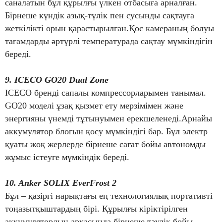
саналатын бұл құрылғы үлкен отбасыға арналған.
Бірнеше күндік азық-түлік пен сусынды сақтауға
жеткілікті орын қарастырылған.Қос камераның болуы
тағамдарды әртүрлі температурада сақтау мүмкіндігін
береді.
9. ICECO GO20 Dual Zone
ICECO бренді сапалы компрессорларымен танымал.
GO20 моделі ұзақ қызмет ету мерзімімен және
энергияны үнемді тұтынуымен ерекшеленеді.Арнайы
аккумулятор блогын қосу мүмкіндігі бар. Бұл электр
қуаты жоқ жерлерде бірнеше сағат бойы автономды
жұмыс істеуге мүмкіндік береді.
10. Anker SOLIX EverFrost 2
Бұл – қазіргі нарықтағы ең технологиялық портативті
тоңазытқыштардың бірі. Құрылғы кіріктірілген
аккумулятордың арқасында бірнеше тәулік бойы