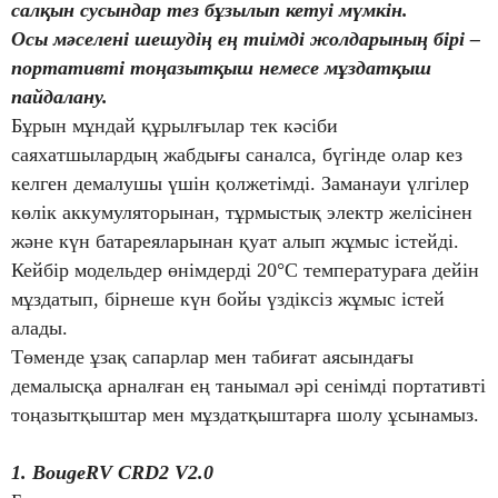
салқын сусындар тез бұзылып кетуі мүмкін.
Осы мәселені шешудің ең тиімді жолдарының бірі –
портативті тоңазытқыш немесе мұздатқыш
пайдалану.
Бұрын мұндай құрылғылар тек кәсіби
саяхатшылардың жабдығы саналса, бүгінде олар кез
келген демалушы үшін қолжетімді. Заманауи үлгілер
көлік аккумуляторынан, тұрмыстық электр желісінен
және күн батареяларынан қуат алып жұмыс істейді.
Кейбір модельдер өнімдерді 20°C температураға дейін
мұздатып, бірнеше күн бойы үздіксіз жұмыс істей
алады.
Төменде ұзақ сапарлар мен табиғат аясындағы
демалысқа арналған ең танымал әрі сенімді портативті
тоңазытқыштар мен мұздатқыштарға шолу ұсынамыз.
1. BougeRV CRD2 V2.0