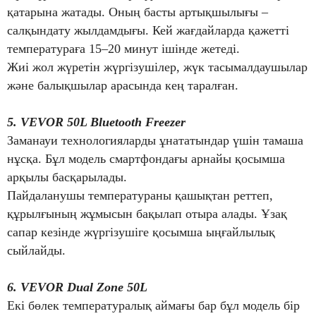
қатарына жатады. Оның басты артықшылығы –
салқындату жылдамдығы. Кей жағдайларда қажетті
температураға 15–20 минут ішінде жетеді.
Жиі жол жүретін жүргізушілер, жүк тасымалдаушылар
және балықшылар арасында кең таралған.
5. VEVOR 50L Bluetooth Freezer
Заманауи технологияларды ұнататындар үшін тамаша
нұсқа. Бұл модель смартфондағы арнайы қосымша
арқылы басқарылады.
Пайдаланушы температураны қашықтан реттеп,
құрылғының жұмысын бақылап отыра алады. Ұзақ
сапар кезінде жүргізушіге қосымша ыңғайлылық
сыйлайды.
6. VEVOR Dual Zone 50L
Екі бөлек температуралық аймағы бар бұл модель бір