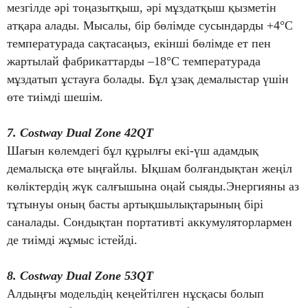
мезгілде әрі тоңазытқыш, әрі мұздатқыш қызметін
атқара алады. Мысалы, бір бөлімде сусындарды +4°C
температурада сақтасаңыз, екінші бөлімде ет пен
жартылай фабрикаттарды –18°C температурада
мұздатып ұстауға болады. Бұл ұзақ демалыстар үшін
өте тиімді шешім.
7. Costway Dual Zone 42QT
Шағын көлемдегі бұл құрылғы екі-үш адамдық
демалысқа өте ыңғайлы. Ықшам болғандықтан жеңіл
көліктердің жүк салғышына оңай сыяды.Энергияны аз
тұтынуы оның басты артықшылықтарының бірі
саналады. Сондықтан портативті аккумуляторлармен
де тиімді жұмыс істейді.
8. Costway Dual Zone 53QT
Алдыңғы модельдің кеңейтілген нұсқасы болып