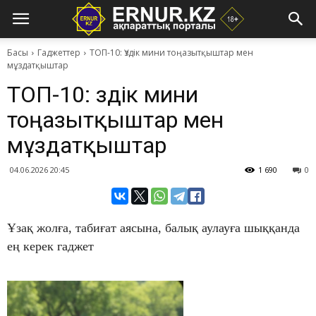
Басы
Гаджеттер
ТОП-10: Үздік мини тоңазытқыштар мен
мұздатқыштар
ТОП-10: Үздік мини
тоңазытқыштар мен
мұздатқыштар
04.06.2026 20:45
1 690
0
Ұзақ жолға, табиғат аясына, балық аулауға шыққанда
ең керек гаджет