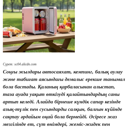
Сурет: sc04.alicdn.com
Соңғы жылдары автосаяхат, кемпинг, балық аулау
және табиғат аясындағы демалыс ерекше танымал
бола бастады. Қаланың қарбаласынан алыстап,
таза ауада уақыт өткізуді қалайтындардың саны
артып келеді. Алайда бірнеше күндік сапар кезінде
азық-түлік пен сусындарды салқын, балғын күйінде
сақтау әрдайым оңай бола бермейді. Әсіресе жаз
мезгілінде ет, сүт өнімдері, жеміс-жидек пен