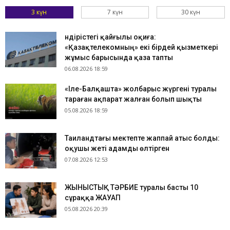
3 күн
7 күн
30 күн
Өндірістегі қайғылы оқиға:
«Қазақтелекомның» екі бірдей қызметкері
жұмыс барысында қаза тапты
06.08.2026 18:59
«Іле-Балқашта» жолбарыс жүргені туралы
тараған ақпарат жалған болып шықты
05.08.2026 18:59
Таиландтағы мектепте жаппай атыс болды:
оқушы жеті адамды өлтірген
07.08.2026 12:53
ЖЫНЫСТЫҚ ТӘРБИЕ туралы басты 10
сұраққа ЖАУАП
05.08.2026 20:39