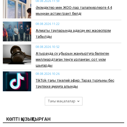
08.08.2026 11:59
Әкімдіктер мен ЖОО-лар талапкерлерге 4,4
мыңнан астам грант бөлді
08.08.2026 11:22
Алматы тауларында адасқан екі жасөспірім
табылды
08.08.2026 10:52
Атырауда су құбырын жаңғыртуға бөлінген
миллиардтаған теңге ұрланған: сот үкім
шығарды
08.08.2026 10:26
TikTok-тағы тікелей эфир: Тараз тұрғыны бес
тәулікке қамауға алынды
Тағы мақалалар
КӨПТІ ҚЫЗЫҚТЫРҒАН