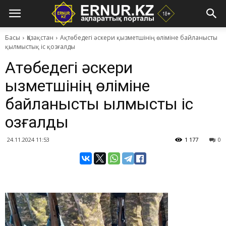
Басы
Қазақстан
Ақтөбедегі әскери қызметшінің өліміне байланысты
қылмыстық іс қозғалды
Ақтөбедегі әскери
қызметшінің өліміне
байланысты қылмыстық іс
қозғалды
24.11.2024 11:53
1 177
0