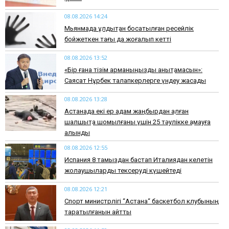
08.08.2026 14:24
Мьянмада құлдықтан босатылған ресейлік
бойжеткен тағы да жоғалып кетті
08.08.2026 13:52
«Бір ғана тізім арманыңызды анықтамасын»:
Саясат Нұрбек талапкерлерге үндеу жасады
08.08.2026 13:28
Астанада екі ер адам жаңбырдан қалған
шалшықта шомылғаны үшін 25 тәулікке қамауға
алынды
08.08.2026 12:55
Испания 8 тамыздан бастап Италиядан келетін
жолаушыларды тексеруді күшейтеді
08.08.2026 12:21
Спорт министрлігі “Астана“ баскетбол клубының
таратылғанын айтты