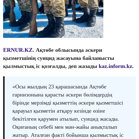
ERNUR.KZ.
Ақтөбе облысында әскери
қызметшінің суицид жасауына байланысты
қылмыстық іс қозғалды, деп жазады
kaz.inform.kz
.
«Осы жылдың 23 қарашасында Ақтөбе
гарнизонына қарасты әскери бөлімдердің
бірінде мерзімді қызметтің әскери қызметшісі
қарауыл қызметін атқару кезінде өзіне
бекітілген қарумен атылып, суицид жасады.
Оқиғаның себебі мен мән-жайы анықталып
жатыр. Аталған факті бойынша қылмыстық іс