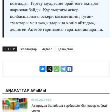
қозғалды. Тергеу мүддесіне орай өзге ақпарат
жарияланбайды. Құрлықтағы әскер
қолбасшылығы әскери қызметшінің туған-
туыстары мен жақындарына көңіл айтады», —
делінген Ақтөбе гарнизоны таратқан ақпаратта.
ТЕГТЕР
жаңалықтар
Ақтөбе
Қазақстан
АҚПАРАТТАР АҒЫМЫ
08.08.2026 14:51
Атырауда балабақша тәрбиешісі бір жасар сәбиді
ұрған