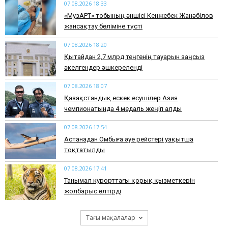
07.08.2026 18:33
«МузАРТ» тобының әншісі Кенжебек Жанәбілов
жансақтау бөліміне түсті
07.08.2026 18:20
Қытайдан 2,7 млрд теңгенің тауарын заңсыз
әкелгендер әшкереленді
07.08.2026 18:07
Қазақстандық ескек есушілер Азия
чемпионатында 4 медаль жеңіп алды
07.08.2026 17:54
Астанадан Омбыға әуе рейстері уақытша
тоқтатылды
07.08.2026 17:41
​Танымал курорттағы қорық қызметкерін
жолбарыс өлтірді
Тағы мақалалар