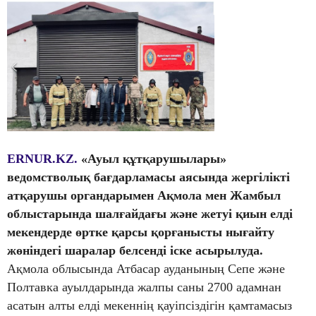
ERNUR.KZ.
«Ауыл құтқарушылары»
ведомстволық бағдарламасы аясында жергілікті
атқарушы органдарымен Ақмола мен Жамбыл
облыстарында шалғайдағы және жетуі қиын елді
мекендерде өртке қарсы қорғанысты нығайту
жөніндегі шаралар белсенді іске асырылуда.
Ақмола облысында Атбасар ауданының Сепе және
Полтавка ауылдарында жалпы саны 2700 адамнан
асатын алты елді мекеннің қауіпсіздігін қамтамасыз