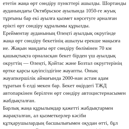
ететін жаңа өрт сөндіру пункттері ашылды. Шортанды
ауданындағы Октябрьское ауылында 1050-ге жуық
тұрғыны бар екі ауылға қызмет көрсетуге арналған
ерікті өрт сөндіру құралымы құрылды.
Ерейментау ауданының Өлеңті ауылдық округінде
жаңа өрт сөндіру бекетінің ашылуы ерекше маңызға
ие. Жақын маңдағы өрт сөндіру бөлімінен 70 км
қашықтықта орналасқан бекет бірден үш ауылдық
округтің — Өлеңті, Қойтас және Бозтал округтерінің
өртке қарсы қауіпсіздігіне жауапты. Оның
жауапкершілік аймағында 2000-нан астам адам
тұратын 6 елді мекен бар. Бекет өңірдегі ТЖД
автопаркінен берілген өрт сөндіру автоцистернасымен
жабдықталған.
Барлық жаңа құрылымдар қажетті жабдықтармен
жарақталған, ал қызметкерлер кәсіби
құтқарушылардың басшылығымен оқудан өтті, бұл