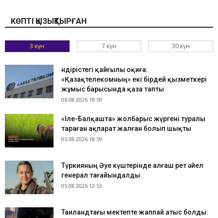
КӨПТІ ҚЫЗЫҚТЫРҒАН
3 күн
7 күн
30 күн
Өндірістегі қайғылы оқиға:
«Қазақтелекомның» екі бірдей қызметкері
жұмыс барысында қаза тапты
06.08.2026 18:59
«Іле-Балқашта» жолбарыс жүргені туралы
тараған ақпарат жалған болып шықты
05.08.2026 18:59
Түркияның Әуе күштерінде алғаш рет әйел
генерал тағайындалды
05.08.2026 12:53
Таиландтағы мектепте жаппай атыс болды: