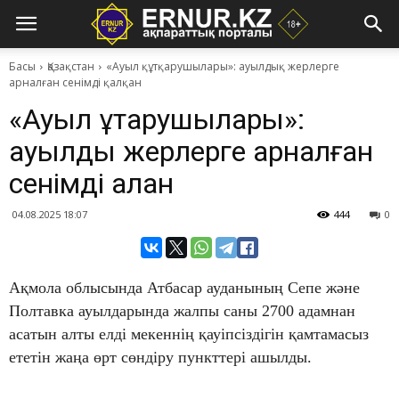
Басы
Қазақстан
«Ауыл құтқарушылары»: ауылдық жерлерге
арналған сенімді қалқан
«Ауыл құтқарушылары»:
ауылдық жерлерге арналған
сенімді қалқан
04.08.2025 18:07
444
0
Ақмола облысында Атбасар ауданының Сепе және
Полтавка ауылдарында жалпы саны 2700 адамнан
асатын алты елді мекеннің қауіпсіздігін қамтамасыз
ететін жаңа өрт сөндіру пункттері ашылды.