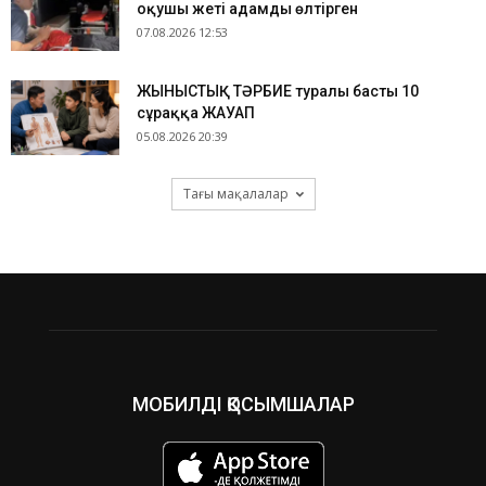
оқушы жеті адамды өлтірген
07.08.2026 12:53
ЖЫНЫСТЫҚ ТӘРБИЕ туралы басты 10
сұраққа ЖАУАП
05.08.2026 20:39
Тағы мақалалар
МОБИЛДІ ҚОСЫМШАЛАР