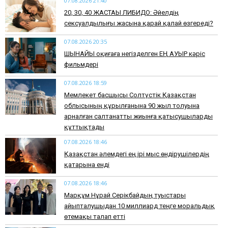
07.08.2026 21:40
​20, 30, 40 ЖАСТАҒЫ ЛИБИДО: Әйелдің
сексуалдылығы жасына қарай қалай өзгереді?
07.08.2026 20:35
​ШЫНАЙЫ оқиғаға негізделген ЕҢ АУЫР кәріс
фильмдері
07.08.2026 18:59
Мемлекет басшысы Солтүстік Қазақстан
облысының құрылғанына 90 жыл толуына
арналған салтанатты жиынға қатысушыларды
құттықтады
07.08.2026 18:46
Қазақстан әлемдегі ең ірі мыс өндірушілердің
қатарына енді
07.08.2026 18:46
Марқұм Нұрай Серікбайдың туыстары
айыпталушыдан 10 миллиард теңге моральдық
өтемақы талап етті