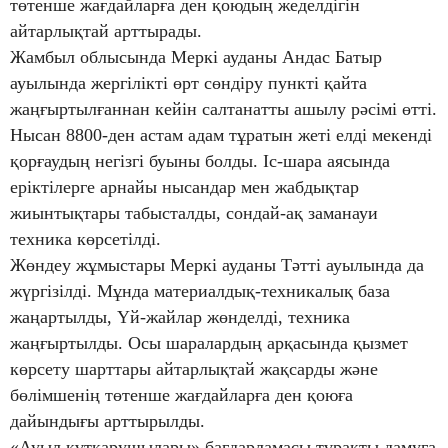
төтенше жағдайларға ден қоюдың жеделдігін
айтарлықтай арттырады.
Жамбыл облысында Меркі ауданы Андас Батыр
ауылында жергілікті өрт сөндіру пункті қайта
жаңғыртылғаннан кейін салтанатты ашылу рәсімі өтті.
Нысан 8800-ден астам адам тұратын жеті елді мекенді
қорғаудың негізгі буыны болды. Іс-шара аясында
еріктілерге арнайы нысандар мен жабдықтар
жиынтықтары табысталды, сондай-ақ заманауи
техника көрсетілді.
Жөндеу жұмыстары Меркі ауданы Тәтті ауылында да
жүргізілді. Мұнда материалдық-техникалық база
жаңартылды, Үй-жайлар жөнделді, техника
жаңғыртылды. Осы шаралардың арқасында қызмет
көрсету шарттары айтарлықтай жақсарды және
бөлімшенің төтенше жағдайларға ден қоюға
дайындығы арттырылды.
«Ауыл құтқарушылары» бағдарламасы тұрақты дамуға