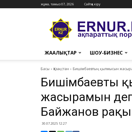
жұма, тамыз 07, 2026
Сайтқа кіру
Ernur
Press
ЖАҢАЛЫҚТАР
ШОУ-БИЗНЕС
Басы
Қазақстан
Бишімбаевтың қылмысын жасырам
Бишімбаевтың 
жасырамын деп
Байжанов рақы
30.07.2025 12:27