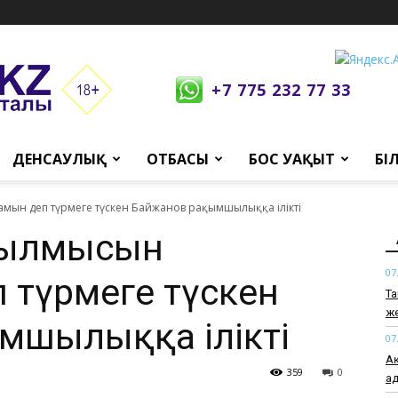
+7 775 232 77 33
ДЕНСАУЛЫҚ
ОТБАСЫ
БОС УАҚЫТ
БІ
ын деп түрмеге түскен Байжанов рақымшылыққа ілікті
қылмысын
07
 түрмеге түскен
Та
же
мшылыққа ілікті
07
Ақ
359
0
ад