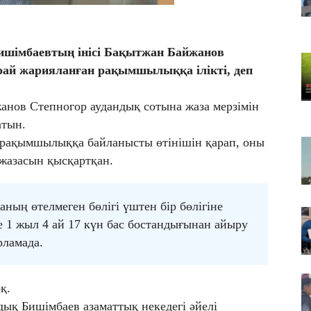
07
Гр
қа
ишімбаевтың інісі Бақытжан Байжанов
07
ай жарияланған рақымшылыққа ілікті, деп
ТҮ
ба
се
нов Степногор аудандық сотына жаза мерзімін
атын.
 рақымшылыққа байланысты өтінішін қарап, оны
жазасын қысқартқан.
ның өтелмеген бөлігі үштен бір бөлігіне
е 1 жыл 4 ай 17 күн бас бостандығынан айыру
рламада.
қ.
дық Бишімбаев азаматтық некедегі әйелі