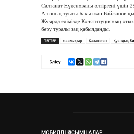
Салтанат Нүкенованы өлтіргені үшін 2
Ал оның туысы Бақытжан Байжанов қы
Жуырда елімізде Конституцияның оты
беру туралы заң қабылданды.
ТЕГТЕР
жаңалықтар
Қазақстан
Қуандық Б
Бөлісу
МОБИЛДІ ҚОСЫМШАЛАР