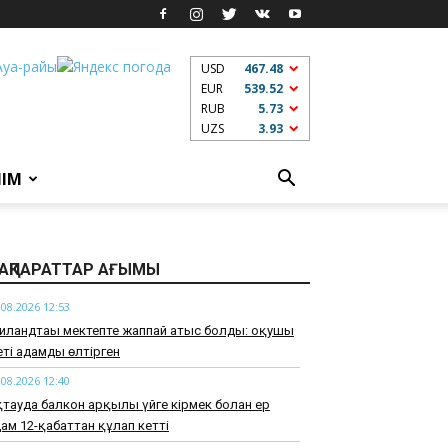
USD
467.48
EUR
539.52
RUB
5.73
UZS
3.93
ЛІМ
АҚПАРАТТАР АҒЫМЫ
.08.2026 12:53
иландтағы мектепте жаппай атыс болды: оқушы
ті адамды өлтірген
.08.2026 12:40
тауда балкон арқылы үйге кірмек болған ер
ам 12-қабаттан құлап кетті