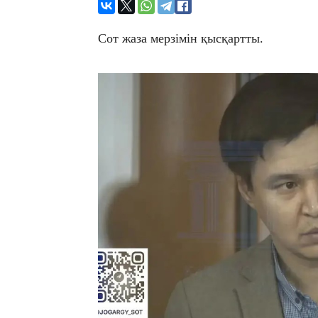
​Сот жаза мерзімін қысқартты.