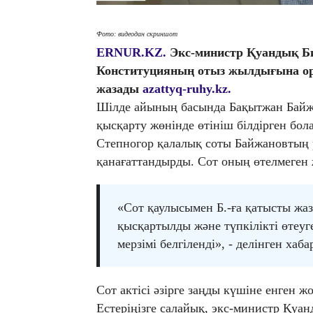
Фото: видеодан скриншот
ERNUR.KZ.
Экс-министр Қуандық Б
Конституцияның отыз жылдығына ор
жазады
azattyq-ruhy.kz.
Шілде айының басында Бақытжан Байжа
қысқарту жөнінде өтініш білдірген бол
Степногор қалалық соты Байжановтың
қанағаттандырды. Сот оның өтелмеген 
«Сот қаулысымен Б.-ға қатысты жаза
қысқартылды және түпкілікті өтеуг
мерзімі белгіленді», - делінген хаба
Сот актісі әзірге заңды күшіне енген жо
Естеріңізге салайық, экс-министр Қуан