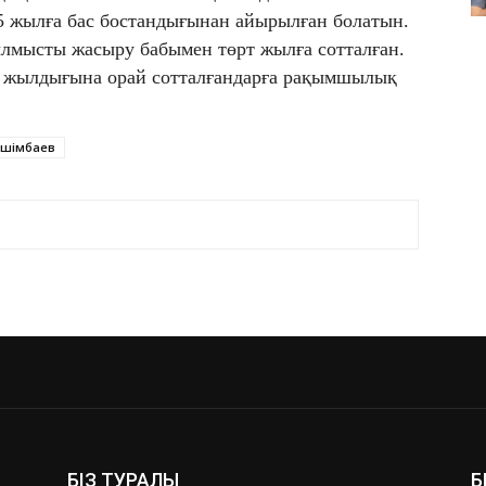
5 жылға бас бостандығынан айырылған болатын.
лмысты жасыру бабымен төрт жылға сотталған.
з жылдығына орай сотталғандарға рақымшылық
ишімбаев
БІЗ ТУРАЛЫ
Б