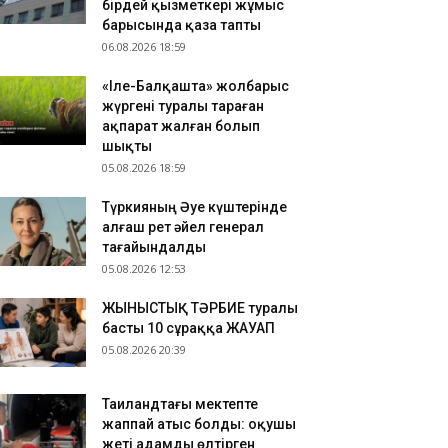
.08.2026 11:22
бірдей қызметкері жұмыс
барысында қаза тапты
антпен оқуға түссеңіз де гранттан айырылып
06.08.2026 18:59
луыңыз мүмкін: Сарапшы себебін түсіндірді
.08.2026 11:11
«Іле-Балқашта» жолбарыс
РКІСТАН: Мал шаруашылығын дамытуға
жүргені туралы тараған
ғытталған жеңілдетілген несиелер бойынша
ақпарат жалған болып
минар өтті
шықты
05.08.2026 18:59
Түркияның Әуе күштерінде
алғаш рет әйел генерал
тағайындалды
05.08.2026 12:53
ЖЫНЫСТЫҚ ТӘРБИЕ туралы
басты 10 сұраққа ЖАУАП
05.08.2026 20:39
Таиландтағы мектепте
жаппай атыс болды: оқушы
жеті адамды өлтірген